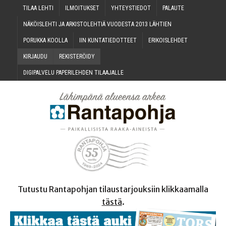
TILAA LEH­TI
ILMOI­TUK­SET
YHTEYS­TIE­DOT
PALAU­TE
NÄKÖIS­LEH­TI JA ARKIS­TO­LEH­TIÄ VUO­DES­TA 2013 LÄHTIEN
PORUK­KA KOOLLA
IIN KUN­TA­TIE­DOT­TEET
ERI­KOIS­LEH­DET
KIR­JAU­DU
REKIS­TE­RÖI­DY
DIGI­PAL­VE­LU PAPE­RI­LEH­DEN TILAAJALLE
Tutustu Rantapohjan tilaustarjouksiin klikkaamalla
tästä
.