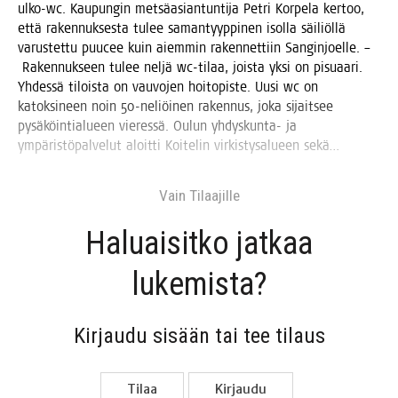
ulko-wc. Kau­pun­gin met­sä­asian­tun­ti­ja Pet­ri Kor­pe­la ker­too,
että raken­nuk­ses­ta tulee saman­tyyp­pi­nen isol­la säi­liöl­lä
varus­tet­tu puucee kuin aiem­min raken­net­tiin San­gin­joel­le. –
Raken­nuk­seen tulee nel­jä wc-tilaa, jois­ta yksi on pisu­aa­ri.
Yhdes­sä tilois­ta on vau­vo­jen hoi­to­pis­te. Uusi wc on
katok­si­neen noin 50-neliöi­nen raken­nus, joka sijait­see
pysä­köin­tia­lu­een vie­res­sä. Oulun yhdys­kun­ta- ja
ympä­ris­tö­pal­ve­lut aloit­ti Koi­te­lin vir­kis­ty­sa­lu­een sekä…
Vain Tilaa­jil­le
Haluai­sit­ko jat­kaa
lukemista?
Kir­jau­du sisään tai tee tilaus
Tilaa
Kir­jau­du