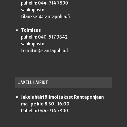
puhelin: 044-714 7800
sähköposti:
tilaukset@rantapohja.fi
Toimitus
puhelin: 040-517 3842
sähköposti:
toimitus@rantapohja.fi
JAKE­LU­HÄI­RIÖT
Jakeluhäiriöilmoitukset Rantapohjaan
ma–pe klo 8.30–16.00
Puhelin: 044-714 7800