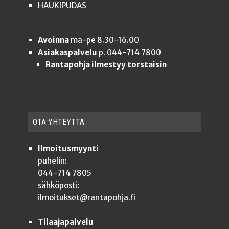
HAUKIPUDAS
Avoinna
ma-pe 8.30-16.00
Asiakaspalvelu
p. 044-714 7800
Rantapohja ilmestyy torstaisin
OTA YHTEYT­TÄ
Ilmoitusmyynti
puhelin:
044-714 7805
sähköposti:
ilmoitukset@rantapohja.fi
Tilaajapalvelu