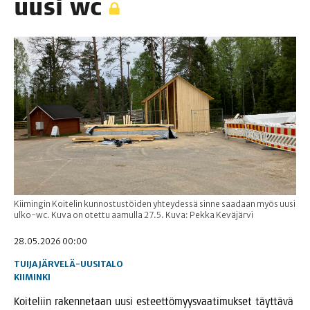
uusi wc
Kiimingin Koitelin kunnostustöiden yhteydessä sinne saadaan myös uusi
ulko-wc. Kuva on otettu aamulla 27.5. Kuva: Pekka Keväjärvi
28.05.2026 00:00
TUIJA JÄRVELÄ-UUSITALO
KIIMINKI
Koi­te­liin raken­ne­taan uusi esteet­tö­myys­vaa­ti­muk­set täyt­tä­vä