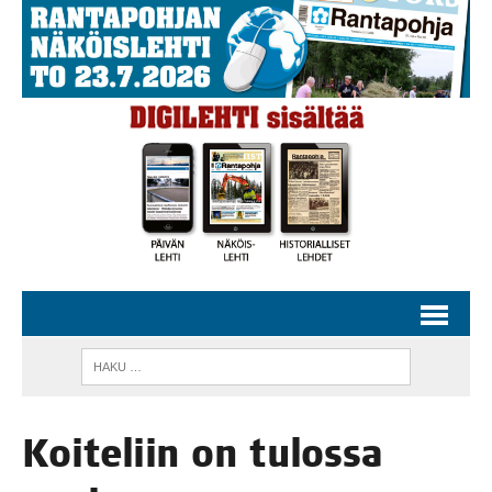
Koi­te­liin on tulos­sa