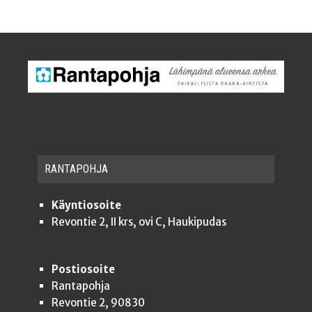
RAN­TA­POH­JA
Käyntiosoite
Revontie 2, II krs, ovi C, Haukipudas
Postiosoite
Rantapohja
Revontie 2, 90830