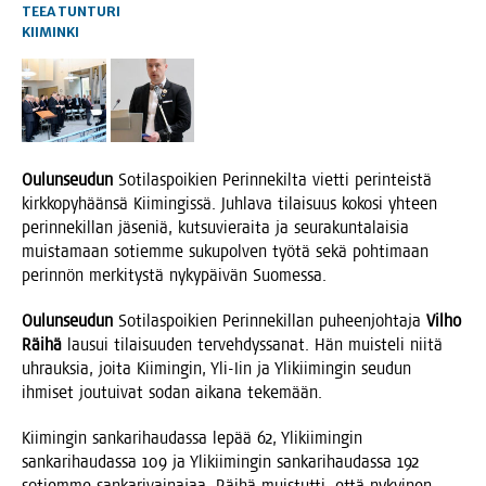
TEEA TUNTURI
KIIMINKI
Oulun­seu­dun
Soti­las­poi­kien Perin­ne­kil­ta viet­ti perin­teis­tä
kirk­ko­py­hään­sä Kii­min­gis­sä. Juh­la­va tilai­suus koko­si yhteen
perin­ne­kil­lan jäse­niä, kut­su­vie­rai­ta ja seu­ra­kun­ta­lai­sia
muis­ta­maan sotiem­me suku­pol­ven työ­tä sekä poh­ti­maan
perin­nön mer­ki­tys­tä nyky­päi­vän Suomessa.
Oulun­seu­dun
Soti­las­poi­kien Perin­ne­kil­lan puheen­joh­ta­ja
Vil­ho
Räi­hä
lausui tilai­suu­den ter­veh­dys­sa­nat. Hän muis­te­li nii­tä
uhrauk­sia, joi­ta Kii­min­gin, Yli-Iin ja Yli­kii­min­gin seu­dun
ihmi­set jou­tui­vat sodan aika­na tekemään.
Kii­min­gin san­ka­ri­hau­das­sa lepää 62, Yli­kii­min­gin
san­ka­ri­hau­das­sa 109 ja Yli­kii­min­gin san­ka­ri­hau­das­sa 192