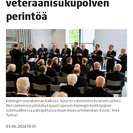
vete­raa­ni­su­ku­pol­ven
perintöä
Kiimingin seurakunnan Kaikuos-kuoron vahvistettu kvartetti Jarkko
Metsänheimon johdolla kajautti upeasti Kiimingin kirkkopyhän
isänmaallisessa päiväjuhlassa muun muassa Finlandian. Kuvat: Teea
Tunturi
03.06.2026 10:01