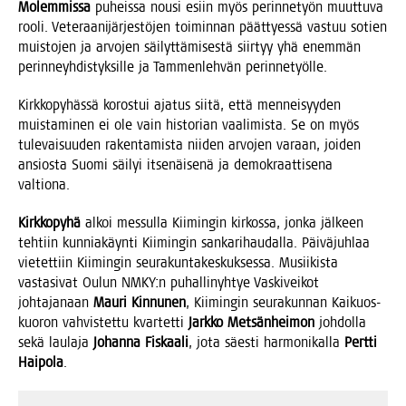
Molem­mis­sa
puheis­sa nousi esiin myös perin­ne­työn muut­tu­va
roo­li. Vete­raa­ni­jär­jes­tö­jen toi­min­nan päät­tyes­sä vas­tuu sotien
muis­to­jen ja arvo­jen säi­lyt­tä­mi­ses­tä siir­tyy yhä enem­män
perin­neyh­dis­tyk­sil­le ja Tam­men­leh­vän perinnetyölle.
Kirk­ko­py­häs­sä koros­tui aja­tus sii­tä, että men­nei­syy­den
muis­ta­mi­nen ei ole vain his­to­rian vaa­li­mis­ta. Se on myös
tule­vai­suu­den raken­ta­mis­ta nii­den arvo­jen varaan, joi­den
ansios­ta Suo­mi säi­lyi itse­näi­se­nä ja demo­kraat­ti­se­na
valtiona.
Kirk­ko­py­hä
alkoi mes­sul­la Kii­min­gin kir­kos­sa, jon­ka jäl­keen
teh­tiin kun­nia­käyn­ti Kii­min­gin san­ka­ri­hau­dal­la. Päi­vä­juh­laa
vie­tet­tiin Kii­min­gin seu­ra­kun­ta­kes­kuk­ses­sa. Musii­kis­ta
vas­ta­si­vat Oulun NMKY:n puhal­li­nyh­tye Vas­ki­vei­kot
joh­ta­ja­naan
Mau­ri Kin­nu­nen
, Kii­min­gin seu­ra­kun­nan Kai­kuos-
kuo­ron vah­vis­tet­tu kvar­tet­ti
Jark­ko Met­sän­hei­mon
joh­dol­la
sekä lau­la­ja
Johan­na Fis­kaa­li
, jota säes­ti har­mo­ni­kal­la
Pert­ti
Hai­po­la
.