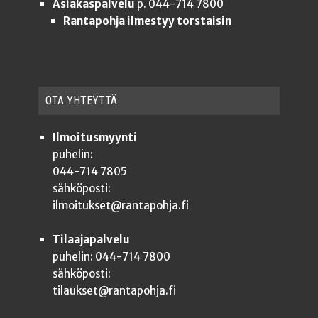
Asiakaspalvelu
p. 044-714 7800
Rantapohja ilmestyy torstaisin
OTA YHTEYT­TÄ
Ilmoitusmyynti
puhelin:
044-714 7805
sähköposti:
ilmoitukset@rantapohja.fi
Tilaajapalvelu
puhelin: 044-714 7800
sähköposti:
tilaukset@rantapohja.fi