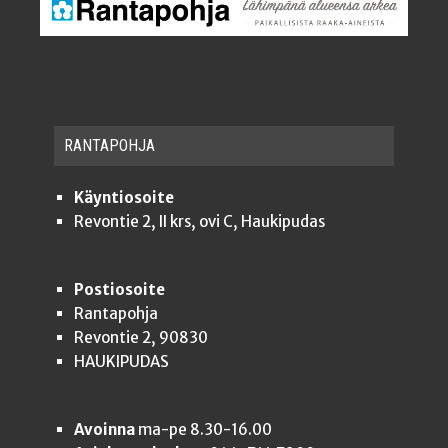
RAN­TA­POH­JA
Käyntiosoite
Revontie 2, II krs, ovi C, Haukipudas
Postiosoite
Rantapohja
Revontie 2, 90830
HAUKIPUDAS
Avoinna
ma-pe 8.30-16.00