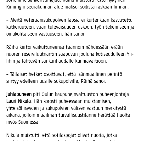
sotiem­me san­ka­ri­vai­na­jaa. Räi­hä muis­tut­ti, että nykyi­nen
Kii­min­gin seu­ra­kun­nan alue mak­soi sodis­ta ras­kaan hinnan.
– Mei­tä vete­raa­ni­su­ku­pol­ven lap­sia ei kui­ten­kaan kas­va­tet­tu
kat­ke­ruu­teen, vaan tule­vai­suu­den uskoon, työn teke­mi­seen ja
oma­koh­tai­seen vas­tuuseen, hän sanoi.
Räi­hä ker­toi vai­kut­tu­neen­sa taan­noin näh­des­sään erään
nuo­ren reser­vi­luut­nan­tin saa­pu­van jou­lu­na koti­seu­dul­leen Yli-
Iihin ja läh­te­vän san­ka­ri­hau­dal­le kunniavartioon.
– Täl­lai­set het­ket osoit­ta­vat, että isän­maal­li­nen perin­tö
siir­tyy edel­leen uusil­le suku­pol­vil­le, Räi­hä sanoi.
Juh­la­pu­heen
piti Oulun kau­pun­gin­val­tuus­ton puheen­joh­ta­ja
Lau­ri Niku­la
. Hän koros­ti puhees­saan muis­ta­mi­sen,
yhtei­söl­li­syy­den ja suku­pol­vien väli­sen vas­tuun mer­ki­tys­tä
aika­na, jol­loin maa­il­man tur­val­li­suus­ti­lan­ne herät­tää huol­ta
myös Suomessa.
Niku­la muis­tut­ti, että soti­las­po­jat oli­vat nuo­ria, jot­ka