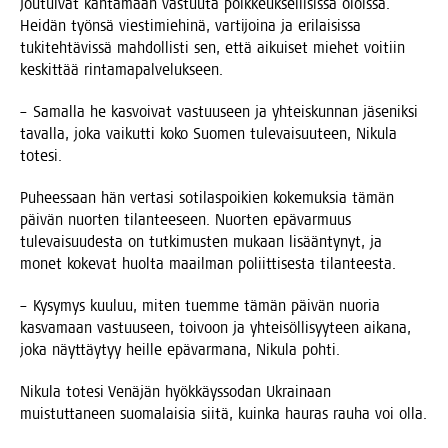
jou­tui­vat kan­ta­maan vas­tuu­ta poik­keuk­sel­li­sis­sa olois­sa.
Hei­dän työn­sä vies­ti­mie­hi­nä, var­ti­joi­na ja eri­lai­sis­sa
tuki­teh­tä­vis­sä mah­dol­lis­ti sen, että aikui­set mie­het voi­tiin
kes­kit­tää rintamapalvelukseen.
– Samal­la he kas­voi­vat vas­tuuseen ja yhteis­kun­nan jäse­nik­si
taval­la, joka vai­kut­ti koko Suo­men tule­vai­suu­teen, Niku­la
totesi.
Puhees­saan hän ver­ta­si soti­las­poi­kien koke­muk­sia tämän
päi­vän nuor­ten tilan­tee­seen. Nuor­ten epä­var­muus
tule­vai­suu­des­ta on tut­ki­mus­ten mukaan lisään­ty­nyt, ja
monet koke­vat huol­ta maa­il­man poliit­ti­ses­ta tilanteesta.
– Kysy­mys kuu­luu, miten tuem­me tämän päi­vän nuo­ria
kas­va­maan vas­tuuseen, toi­voon ja yhtei­söl­li­syy­teen aika­na,
joka näyt­täy­tyy heil­le epä­var­ma­na, Niku­la pohti.
Niku­la tote­si Venä­jän hyök­käys­so­dan Ukrai­naan
muis­tut­ta­neen suo­ma­lai­sia sii­tä, kuin­ka hau­ras rau­ha voi olla.