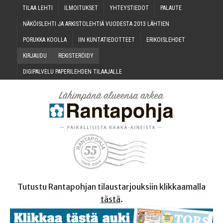
TILAA LEH­TI
ILMOI­TUK­SET
YHTEYS­TIE­DOT
PALAU­TE
NÄKÖIS­LEH­TI JA ARKIS­TO­LEH­TIÄ VUO­DES­TA 2013 LÄHTIEN
PORUK­KA KOOLLA
IIN KUN­TA­TIE­DOT­TEET
ERI­KOIS­LEH­DET
KIR­JAU­DU
REKIS­TE­RÖI­DY
DIGI­PAL­VE­LU PAPE­RI­LEH­DEN TILAAJALLE
Tutustu Rantapohjan tilaustarjouksiin klikkaamalla
tästä
.