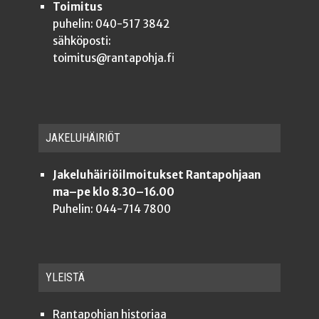
Toimitus
puhelin: 040-517 3842
sähköposti:
toimitus@rantapohja.fi
JAKE­LU­HÄI­RIÖT
Jakeluhäiriöilmoitukset Rantapohjaan
ma–pe klo 8.30–16.00
Puhelin: 044-714 7800
YLEISTÄ
Ran­ta­poh­jan historiaa