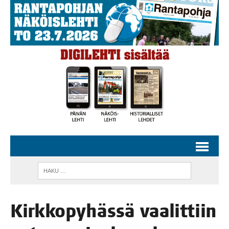
Kirk­ko­py­häs­sä vaa­lit­tiin