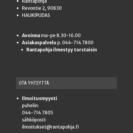
Rantapohja
Revontie 2, 90830
HAUKIPUDAS
Avoinna
ma-pe 8.30-16.00
Asiakaspalvelu
p. 044-714 7800
Rantapohja ilmestyy torstaisin
OTA YHTEYT­TÄ
Ilmoitusmyynti
puhelin:
044-714 7805
sähköposti:
ilmoitukset@rantapohja.fi