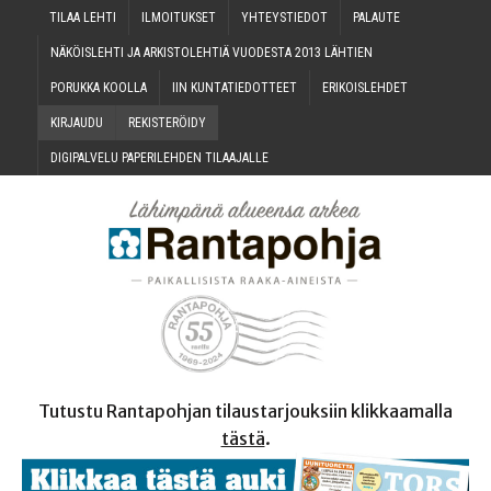
TILAA LEH­TI
ILMOI­TUK­SET
YHTEYS­TIE­DOT
PALAU­TE
NÄKÖIS­LEH­TI JA ARKIS­TO­LEH­TIÄ VUO­DES­TA 2013 LÄHTIEN
PORUK­KA KOOLLA
IIN KUN­TA­TIE­DOT­TEET
ERI­KOIS­LEH­DET
KIR­JAU­DU
REKIS­TE­RÖI­DY
DIGI­PAL­VE­LU PAPE­RI­LEH­DEN TILAAJALLE
Tutustu Rantapohjan tilaustarjouksiin klikkaamalla
tästä
.