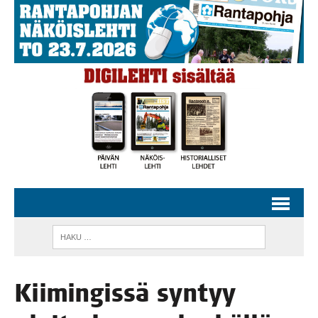
Kii­min­gis­sä syn­tyy