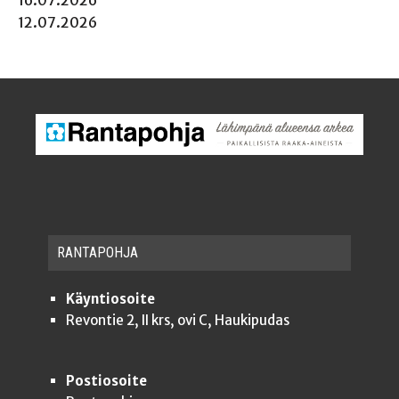
16.07.2026
12.07.2026
RAN­TA­POH­JA
Käyntiosoite
Revontie 2, II krs, ovi C, Haukipudas
Postiosoite