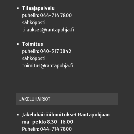
Tilaajapalvelu
puhelin: 044-714 7800
sähköposti:
tilaukset@rantapohja.fi
Toimitus
puhelin: 040-517 3842
sähköposti:
toimitus@rantapohja.fi
JAKE­LU­HÄI­RIÖT
Jakeluhäiriöilmoitukset Rantapohjaan
ma–pe klo 8.30–16.00
Puhelin: 044-714 7800