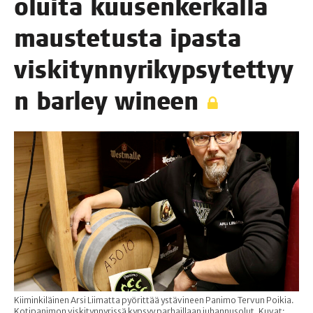
olui­ta kuusen­ker­käl­lä
maus­te­tus­ta ipas­ta
vis­ki­tyn­ny­ri­kyp­sy­tet­tyy
n bar­ley wineen
Kiiminkiläinen Arsi Liimatta pyörittää ystävineen Panimo Tervun Poikia.
Kotipanimon viskitynnyrissä kypsyy parhaillaan juhannusolut. Kuvat: