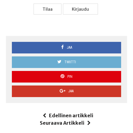
Tilaa
Kir­jau­du
JAA
TWIITTI
PIN
JAA
Edellinen artikkeli
Seuraava Artikkeli