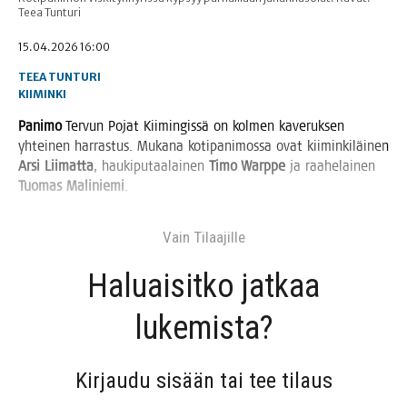
Teea Tunturi
15.04.2026 16:00
TEEA TUNTURI
KIIMINKI
Pani­mo
Ter­vun Pojat Kii­min­gis­sä on kol­men kave­ruk­sen
yhtei­nen har­ras­tus. Muka­na koti­pa­ni­mos­sa ovat kii­min­ki­läi­nen
Arsi Lii­mat­ta
, hau­ki­pu­taa­lai­nen
Timo Warp­pe
ja raa­he­lai­nen
Tuo­mas Mali­nie­mi
.
Vain Tilaa­jil­le
Haluai­sit­ko jat­kaa
lukemista?
Kir­jau­du sisään tai tee tilaus