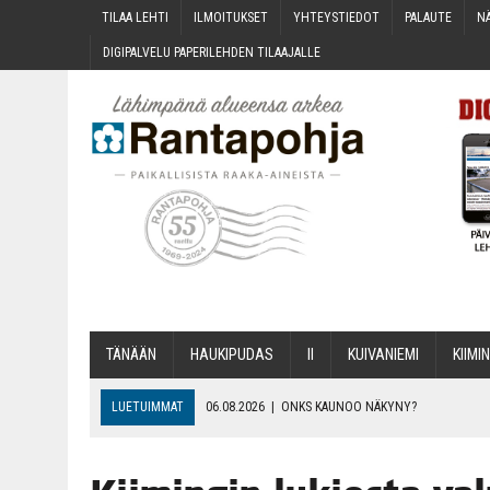
TILAA LEH­TI
ILMOI­TUK­SET
YHTEYS­TIE­DOT
PALAU­TE
NÄ
DIGI­PAL­VE­LU PAPE­RI­LEH­DEN TILAAJALLE
TÄNÄÄN
HAU­KI­PU­DAS
II
KUI­VA­NIE­MI
KII­MIN
LUETUIMMAT
06.08.2026
|
ONKS KAU­NOO NÄKYNY?
06.08.2026
|
MAKA­RO­NI­LAA­TI­KOL­LA ARKEEN
06.08.2026
|
OPIN­TOI­HIN KAN­SA­LAIS­OPIS­TOS­SA VOI SAA­DA AVUSTU