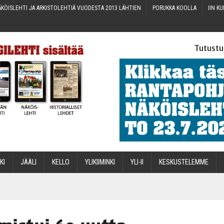
KÖIS­LEH­TI JA ARKIS­TO­LEH­TIÄ VUO­DES­TA 2013 LÄHTIEN
PORUK­KA KOOLLA
IIN KU
Tutustu
­KI
JÄÄ­LI
KEL­LO
YLI­KII­MIN­KI
YLI-II
KES­KUS­TE­LEM­ME
STA