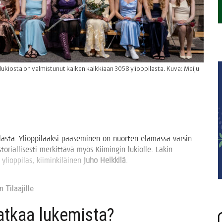
t lukiosta on valmistunut kaiken kaikkiaan 3058 ylioppilasta. Kuva: Meiju
­las­ta. Yli­op­pi­laak­si pää­se­mi­nen on nuor­ten elä­mäs­sä var­sin
to­rial­li­ses­ti mer­kit­tä­vä myös Kii­min­gin lukiol­le. Lakin
i­op­pi­las, kii­min­ki­läi­nen
Juho Heik­ki­lä
.
 Tilaa­jil­le
jat­kaa lukemista?