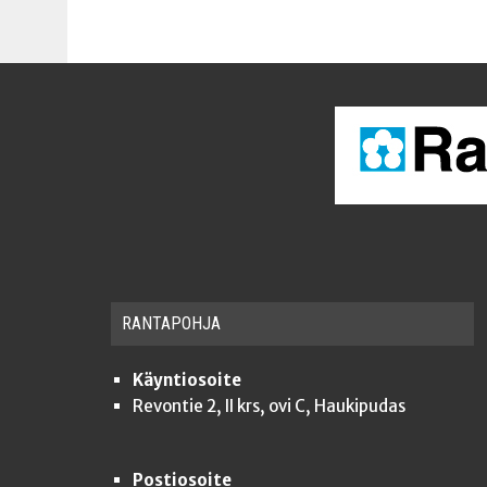
RAN­TA­POH­JA
Käyntiosoite
Revontie 2, II krs, ovi C, Haukipudas
Postiosoite