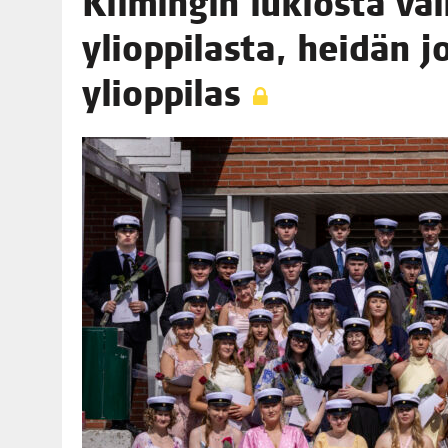
Kii­min­gin lukios­ta val
06.08.2026
|
TOI­VEI­DEN KOTI IISTÄ!
yli­op­pi­las­ta, hei­dän
06.08.2026
|
KII­MIN­KI­PÄI­VÄT JÄR­JES­TE­TÄÄN PERIN­TEI­TÄ KUNNIOIT
ylioppilas