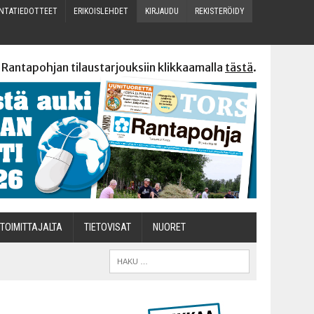
N­TA­TIE­DOT­TEET
ERI­KOIS­LEH­DET
KIR­JAU­DU
REKIS­TE­RÖI­DY
 Rantapohjan tilaustarjouksiin klikkaamalla
tästä
.
TOI­MIT­TA­JAL­TA
TIETOVISAT
NUO­RET