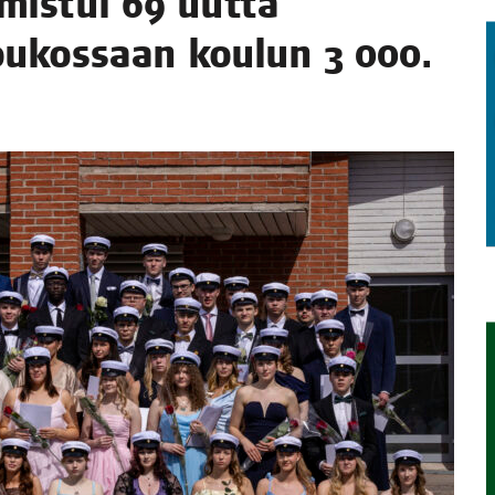
­mis­tui 69 uut­ta
 jou­kos­saan kou­lun 3 000.
TAEN