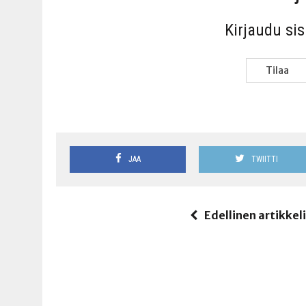
Kir­jau­du si
Tilaa
JAA
TWIITTI
Edellinen artikkel