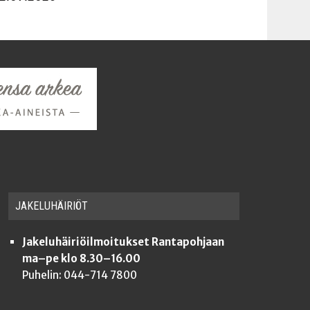
JAKE­LU­HÄI­RIÖT
Jakeluhäiriöilmoitukset Rantapohjaan
ma–pe klo 8.30–16.00
Puhelin: 044-714 7800