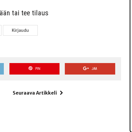
sään tai tee tilaus
Kir­jau­du
PIN
JAA
i
Seuraava Artikkeli