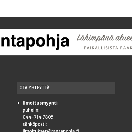
OTA YHTEYT­TÄ
Ilmoitusmyynti
puhelin:
044-714 7805
sähköposti:
ilmoitukset@rantapohja.fi