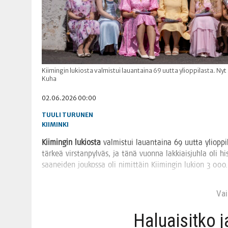
Kiimingin lukiosta valmistui lauantaina 69 uutta ylioppilasta. Ny
Kuha
02.06.2026 00:00
TUULI TURUNEN
KIIMINKI
Kii­min­gin lukios­ta
val­mis­tui lau­an­tai­na 69 uut­ta yli­op­pi
tär­keä virs­tan­pyl­väs, ja tänä vuon­na lak­kiais­juh­la oli his­
saa­nei­den jou­kos­sa oli nimit­täin Kii­min­gin lukion 3 000. yl
Vain
Haluai­sit­ko 