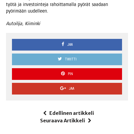
työ­tä ja inves­toin­te­ja rahoit­ta­mal­la pyö­rät saa­daan
pyö­ri­mään uudelleen.
Autoi­li­ja, Kiiminki
JAA
TWIITTI
PIN
JAA
Edellinen artikkeli
Seuraava Artikkeli