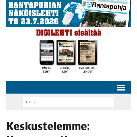
Kes­kus­te­lem­me: