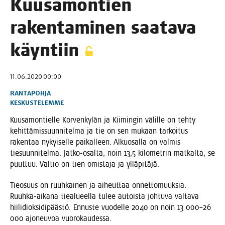
Kuusa­mon­tien
raken­ta­mi­nen saa­ta­va
käyntiin
11.06.2020 00:00
RANTAPOHJA
KESKUSTELEMME
Kuusa­mon­tiel­le Kor­ven­ky­län ja Kii­min­gin välil­le on teh­ty
kehit­tä­mis­suun­ni­tel­ma ja tie on sen mukaan tar­koi­tus
raken­taa nykyi­sel­le pai­kal­leen. Alkuo­sal­la on val­mis
tie­suun­ni­tel­ma. Jat­ko-osal­ta, noin 13,5 kilo­met­rin mat­kal­ta, se
puut­tuu. Val­tio on tien omis­ta­ja ja ylläpitäjä.
Tie­o­suus on ruuh­kai­nen ja aiheut­taa onnet­to­muuk­sia.
Ruuh­ka-aika­na tie­a­lu­eel­la tulee autois­ta joh­tu­va val­ta­va
hii­li­diok­si­di­pääs­tö. Ennus­te vuo­del­le 2040 on noin 13 000–26
000 ajo­neu­voa vuorokaudessa.