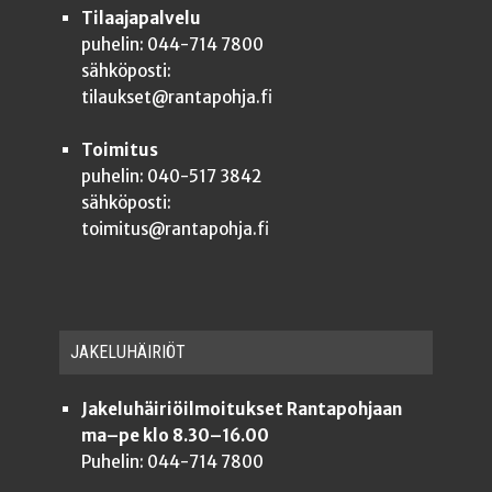
Tilaajapalvelu
puhelin: 044-714 7800
sähköposti:
tilaukset@rantapohja.fi
Toimitus
puhelin: 040-517 3842
sähköposti:
toimitus@rantapohja.fi
JAKE­LU­HÄI­RIÖT
Jakeluhäiriöilmoitukset Rantapohjaan
ma–pe klo 8.30–16.00
Puhelin: 044-714 7800