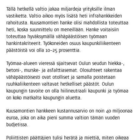
Täl­lä het­kel­lä val­tio jakaa mil­jar­de­ja yri­tyk­sil­le ilman
vas­ti­ket­ta. Val­tio aikoo myös lisä­tä heti infra­hank­kei­den
rahoi­tus­ta. Kuusa­mon­tien han­ke oli­si mah­dol­lis­ta toteut­taa
heti, kos­ka suun­nit­te­lu on meneil­lään. Han­ke voi­tai­siin
toteut­taa hyväk­sy­mäl­lä vähä­pääs­töi­sen työ­maan
han­kin­ta­kri­tee­rit. Työ­ko­nei­den osuus kau­pun­ki­lii­ken­teen
pääs­töis­tä voi olla 10–25 prosenttia.
Työ­maa-alu­een vie­res­sä sijait­se­vat Oulun seu­dun hiekka‑,
betoni‑, murs­ke- ja asfalt­tia­se­mat. Olo­suh­teet raken­taa
vähä­pääs­töi­ses­ti ovat otol­li­set ja samal­la pois­te­taan
ruuh­ka­lii­ken­teen val­ta­vat het­kel­li­set pääs­töt. Oulun
kau­pun­gin tavoi­te on olla hii­li­neut­raa­li kau­pun­ki ja työ­maa
on koko mat­kal­ta kau­pun­gin aluetta.
Kuusa­mon­tien hank­keen kus­tan­nusar­vio on noin 40 mil­joo­naa
euroa, joka on aika pie­ni sum­ma val­tion tämän vuo­den
budjetissa.
Poliit­tis­ten päät­tä­jien tuli­si herä­tä ja miet­tiä, miten oike­aa