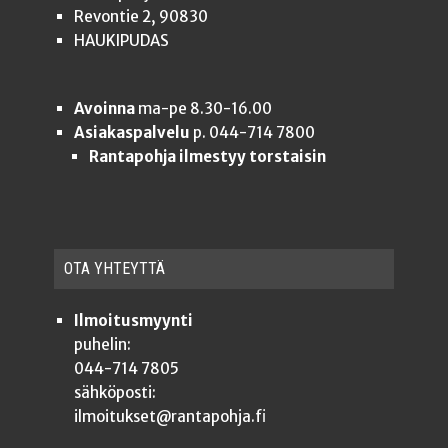
Revontie 2, 90830
HAUKIPUDAS
Avoinna
ma-pe 8.30-16.00
Asiakaspalvelu
p. 044-714 7800
Rantapohja ilmestyy torstaisin
OTA YHTEYT­TÄ
Ilmoitusmyynti
puhelin:
044-714 7805
sähköposti:
ilmoitukset@rantapohja.fi