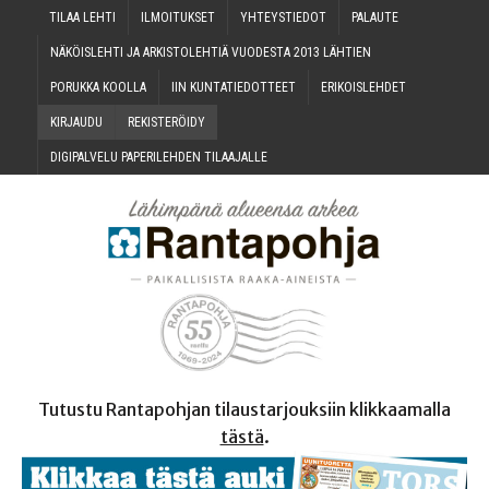
TILAA LEH­TI
ILMOI­TUK­SET
YHTEYS­TIE­DOT
PALAU­TE
NÄKÖIS­LEH­TI JA ARKIS­TO­LEH­TIÄ VUO­DES­TA 2013 LÄHTIEN
PORUK­KA KOOLLA
IIN KUN­TA­TIE­DOT­TEET
ERI­KOIS­LEH­DET
KIR­JAU­DU
REKIS­TE­RÖI­DY
DIGI­PAL­VE­LU PAPE­RI­LEH­DEN TILAAJALLE
Tutustu Rantapohjan tilaustarjouksiin klikkaamalla
tästä
.