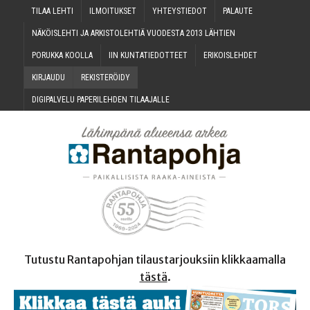
TILAA LEH­TI
ILMOI­TUK­SET
YHTEYS­TIE­DOT
PALAU­TE
NÄKÖIS­LEH­TI JA ARKIS­TO­LEH­TIÄ VUO­DES­TA 2013 LÄHTIEN
PORUK­KA KOOLLA
IIN KUN­TA­TIE­DOT­TEET
ERI­KOIS­LEH­DET
KIR­JAU­DU
REKIS­TE­RÖI­DY
DIGI­PAL­VE­LU PAPE­RI­LEH­DEN TILAAJALLE
Tutustu Rantapohjan tilaustarjouksiin klikkaamalla
tästä
.