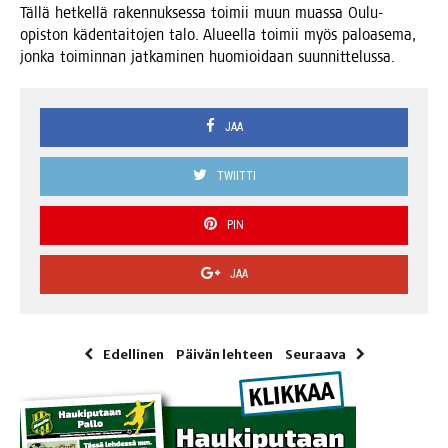
Täl­lä het­kel­lä raken­nuk­ses­sa toi­mii muun muas­sa Oulu-
opis­ton käden­tai­to­jen talo. Alu­eel­la toi­mii myös paloa­se­ma,
jon­ka toi­min­nan jat­ka­mi­nen huo­mioi­daan suunnittelussa.
JAA
TWIITTI
PIN
JAA
Edellinen
Päivän lehteen
Seuraava