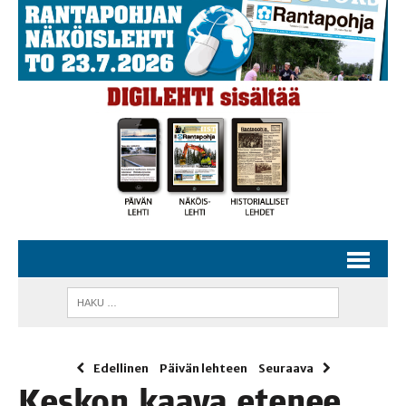
Edellinen
Päivän lehteen
Seuraava
Kes­kon kaa­va ete­nee