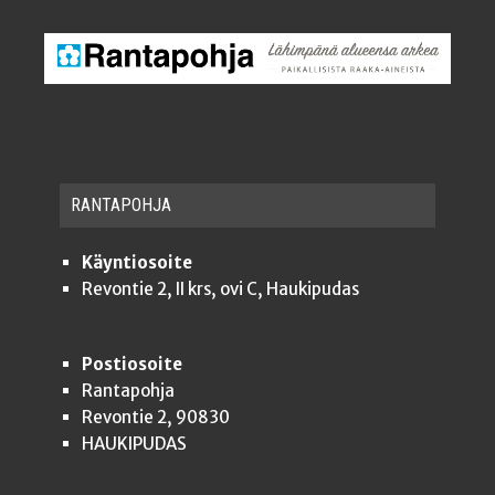
RAN­TA­POH­JA
Käyntiosoite
Revontie 2, II krs, ovi C, Haukipudas
Postiosoite
Rantapohja
Revontie 2, 90830
HAUKIPUDAS