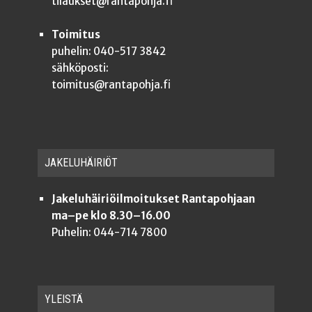
tilaukset@rantapohja.fi
Toimitus
puhelin: 040-517 3842
sähköposti:
toimitus@rantapohja.fi
JAKE­LU­HÄI­RIÖT
Jakeluhäiriöilmoitukset Rantapohjaan
ma–pe klo 8.30–16.00
Puhelin: 044-714 7800
YLEISTÄ