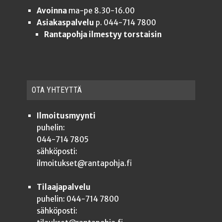
Avoinna
ma-pe 8.30-16.00
Asiakaspalvelu
p. 044-714 7800
Rantapohja ilmestyy torstaisin
OTA YHTEYT­TÄ
Ilmoitusmyynti
puhelin:
044-714 7805
sähköposti:
ilmoitukset@rantapohja.fi
Tilaajapalvelu
puhelin: 044-714 7800
sähköposti: