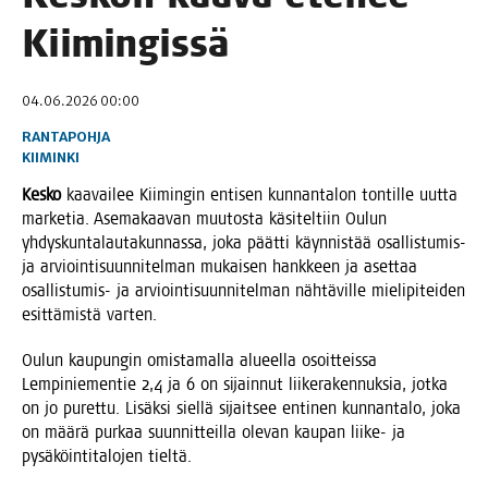
Kiimingissä
04.06.2026 00:00
RANTAPOHJA
KIIMINKI
Kes­ko
kaa­vai­lee Kii­min­gin enti­sen kun­nan­ta­lon ton­til­le uut­ta
mar­ke­tia. Ase­ma­kaa­van muu­tos­ta käsi­tel­tiin Oulun
yhdys­kun­ta­lau­ta­kun­nas­sa, joka päät­ti käyn­nis­tää osal­lis­tu­mis-
ja arvioin­ti­suun­ni­tel­man mukai­sen hank­keen ja aset­taa
osal­lis­tu­mis- ja arvioin­ti­suun­ni­tel­man näh­tä­vil­le mie­li­pi­tei­den
esit­tä­mis­tä varten.
Oulun kau­pun­gin omis­ta­mal­la alu­eel­la osoit­teis­sa
Lem­pi­nie­men­tie 2,4 ja 6 on sijain­nut lii­ke­ra­ken­nuk­sia, jot­ka
on jo puret­tu. Lisäk­si siel­lä sijait­see enti­nen kun­nan­ta­lo, joka
on mää­rä pur­kaa suun­nit­teil­la ole­van kau­pan lii­ke- ja
pysä­köin­ti­ta­lo­jen tieltä.