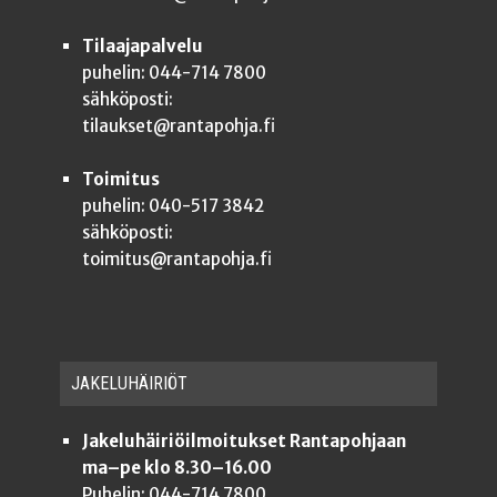
Tilaajapalvelu
puhelin: 044-714 7800
sähköposti:
tilaukset@rantapohja.fi
Toimitus
puhelin: 040-517 3842
sähköposti:
toimitus@rantapohja.fi
JAKE­LU­HÄI­RIÖT
Jakeluhäiriöilmoitukset Rantapohjaan
ma–pe klo 8.30–16.00
Puhelin: 044-714 7800