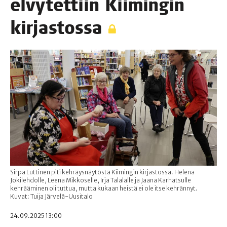
elvy­tet­tiin Kii­min­gin
kirjastossa
Sirpa Luttinen piti kehräysnäytöstä Kiimingin kirjastossa. Helena
Jokilehdolle, Leena Mikkoselle, Irja Talalalle ja Jaana Karhatsulle
kehrääminen oli tuttua, mutta kukaan heistä ei ole itse kehrännyt.
Kuvat: Tuija Järvelä-Uusitalo
24.09.2025 13:00