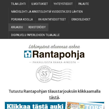
TILAA LEH­TI
ILMOI­TUK­SET
YHTEYS­TIE­DOT
PALAU­TE
NÄKÖIS­LEH­TI JA ARKIS­TO­LEH­TIÄ VUO­DES­TA 2013 LÄHTIEN
PORUK­KA KOOLLA
IIN KUN­TA­TIE­DOT­TEET
ERI­KOIS­LEH­DET
KIR­JAU­DU
REKIS­TE­RÖI­DY
DIGI­PAL­VE­LU PAPE­RI­LEH­DEN TILAAJALLE
Tutustu Rantapohjan tilaustarjouksiin klikkaamalla
tästä
.