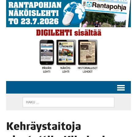
Keh­räys­tai­to­ja