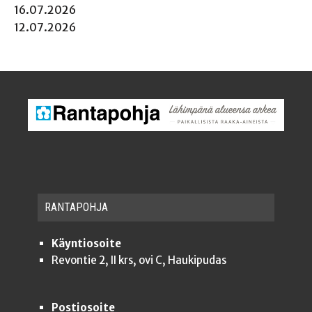
16.07.2026
12.07.2026
RAN­TA­POH­JA
Käyntiosoite
Revontie 2, II krs, ovi C, Haukipudas
Postiosoite