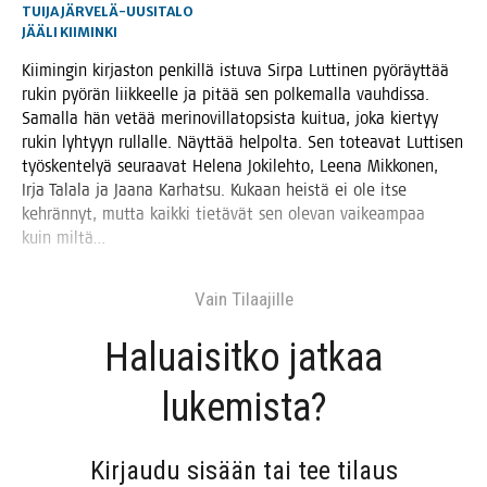
TUIJA JÄRVELÄ-UUSITALO
JÄÄLI
KIIMINKI
Kii­min­gin kir­jas­ton pen­kil­lä istu­va Sir­pa Lut­ti­nen pyö­räyt­tää
rukin pyö­rän liik­keel­le ja pitää sen pol­ke­mal­la vauh­dis­sa.
Samal­la hän vetää meri­no­vil­la­top­sis­ta kui­tua, joka kier­tyy
rukin lyh­tyyn rul­lal­le. Näyt­tää hel­pol­ta. Sen totea­vat Lut­ti­sen
työs­ken­te­lyä seu­raa­vat Hele­na Joki­leh­to, Lee­na Mik­ko­nen,
Irja Tala­la ja Jaa­na Kar­hat­su. Kukaan heis­tä ei ole itse
keh­rän­nyt, mut­ta kaik­ki tie­tä­vät sen ole­van vai­keam­paa
kuin miltä…
Vain Tilaa­jil­le
Haluai­sit­ko jat­kaa
lukemista?
Kir­jau­du sisään tai tee tilaus