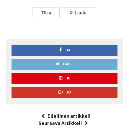
Tilaa
Kir­jau­du
JAA
TWIITTI
PIN
JAA
Edellinen artikkeli
Seuraava Artikkeli