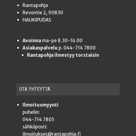
Rantapohja
Revontie 2, 90830
HAUKIPUDAS
Avoinna
ma-pe 8.30-16.00
Asiakaspalvelu
p. 044-714 7800
Rantapohja ilmestyy torstaisin
OTA YHTEYT­TÄ
Ilmoitusmyynti
puhelin:
044-714 7805
sähköposti:
ilmoitukset@rantapohja.fi