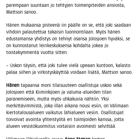
parem­paan suun­taan jo teh­ty­jen toi­men­pi­tei­den ansios­ta,
Matt­son sanoo.
Hänen mukaan­sa pis­tee­nä iin pääl­le on se, että joki saa­daan
vih­doin palau­tet­tua takai­sin luon­non­ti­laan. Myös hänen
edus­ta­man­sa yhdis­tys on teh­nyt osan­sa Jolos­joen hyväk­si, se
on kun­nos­ta­nut lei­ri­kes­kuk­sen­sa koh­dal­ta jokea jo
tois­ta­kym­men­tä vuot­ta sitten.
– Uskon täy­sin, että joki tulee vie­lä upe­aan kun­toon, kalas­to
palaa sii­hen ja vir­kis­tys­käyt­töä voi­daan lisä­tä, Matt­son sanoo.
Hänen
tapaan­sa moni tilai­suu­teen osal­lis­tu­ja uskoo sekä
Jolos­joen että Kii­min­ki­joen ja valu­ma-aluei­den tilan
para­ne­mi­seen, mut­ta myös uhka­ku­via näh­tiin. Yksi
mer­kit­tä­vim­mis­tä, joka illan aika­na nousi esiin, on Väli­maan
kier­to­ta­lous­a­lu­een vai­ku­tus lähia­lu­een vesiin. Osal­lis­tu­jat
toi­voi­vat avoin­ta yhteis­työ­tä eri toi­mi­joi­den kans­sa, jot­ta
alu­een vesis­tö­kuor­mi­tus voi­tai­siin avoi­mes­ti selvittää.