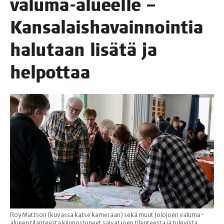
valu­ma-alu­eel­le –
Kan­sa­lais­ha­vain­noin­tia
halu­taan lisä­tä ja
helpottaa
Roy Mattson (kuvassa katse kameraan) sekä muut Jolojoen valuma-
alueen tilanteesta kiinnostuneet saivat joen tilanteesta ja tulevista