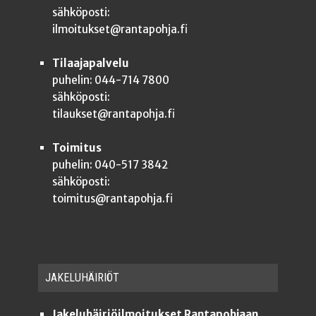
sähköposti:
ilmoitukset@rantapohja.fi
Tilaajapalvelu
puhelin: 044-714 7800
sähköposti:
tilaukset@rantapohja.fi
Toimitus
puhelin: 040-517 3842
sähköposti:
toimitus@rantapohja.fi
JAKE­LU­HÄI­RIÖT
Jakeluhäiriöilmoitukset Rantapohjaan