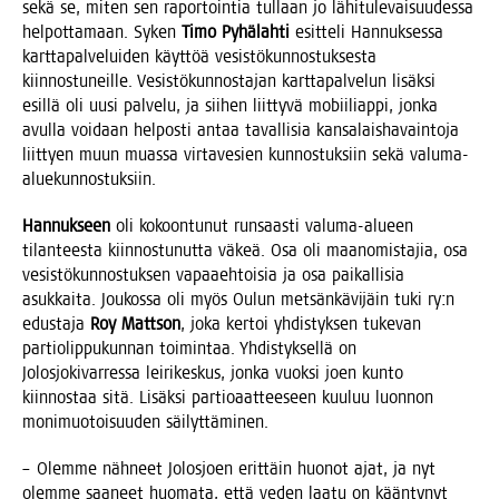
sekä se, miten sen rapor­toin­tia tul­laan jo lähi­tu­le­vai­suu­des­sa
hel­pot­ta­maan. Syken
Timo Pyhä­lah­ti
esit­te­li Han­nuk­ses­sa
kart­ta­pal­ve­lui­den käyt­töä vesis­tö­kun­nos­tuk­ses­ta
kiin­nos­tu­neil­le. Vesis­tö­kun­nos­ta­jan kart­ta­pal­ve­lun lisäk­si
esil­lä oli uusi pal­ve­lu, ja sii­hen liit­ty­vä mobii­liap­pi, jon­ka
avul­la voi­daan hel­pos­ti antaa taval­li­sia kan­sa­lais­ha­vain­to­ja
liit­tyen muun muas­sa vir­ta­ve­sien kun­nos­tuk­siin sekä valuma-
aluekunnostuksiin.
Han­nuk­seen
oli kokoon­tu­nut run­saas­ti valu­ma-alu­een
tilan­tees­ta kiin­nos­tu­nut­ta väkeä. Osa oli maa­no­mis­ta­jia, osa
vesis­tö­kun­nos­tuk­sen vapaa­eh­toi­sia ja osa pai­kal­li­sia
asuk­kai­ta. Jou­kos­sa oli myös Oulun met­sän­kä­vi­jäin tuki ry:n
edus­ta­ja
Roy Matt­son
, joka ker­toi yhdis­tyk­sen tuke­van
par­tio­lip­pu­kun­nan toi­min­taa. Yhdis­tyk­sel­lä on
Jolos­jo­ki­var­res­sa lei­ri­kes­kus, jon­ka vuok­si joen kun­to
kiin­nos­taa sitä. Lisäk­si par­tio­aat­tee­seen kuu­luu luon­non
moni­muo­toi­suu­den säilyttäminen.
– Olem­me näh­neet Jolos­joen erit­täin huo­not ajat, ja nyt
olem­me saa­neet huo­ma­ta, että veden laa­tu on kään­ty­nyt