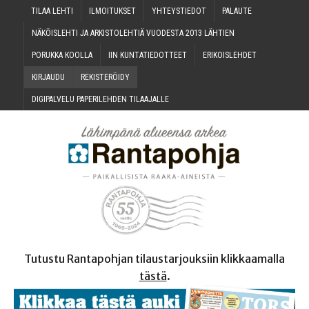
TILAA LEH­TI
ILMOI­TUK­SET
YHTEYS­TIE­DOT
PALAU­TE
NÄKÖIS­LEH­TI JA ARKIS­TO­LEH­TIÄ VUO­DES­TA 2013 LÄHTIEN
PORUK­KA KOOLLA
IIN KUN­TA­TIE­DOT­TEET
ERI­KOIS­LEH­DET
KIR­JAU­DU
REKIS­TE­RÖI­DY
DIGI­PAL­VE­LU PAPE­RI­LEH­DEN TILAAJALLE
Tutustu Rantapohjan tilaustarjouksiin klikkaamalla
tästä
.