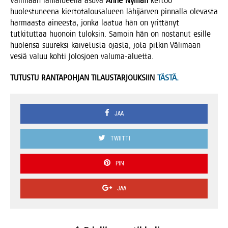
Väli­maan lähia­lu­eel­la asu­va
Anne Nyman
ker­too
huo­les­tu­nee­na kier­to­ta­lous­a­lu­een lähi­jär­ven pin­nal­la ole­vas­ta
har­maas­ta ainees­ta, jon­ka laa­tua hän on yrit­tä­nyt
tut­ki­tut­taa huo­noin tulok­sin. Samoin hän on nos­ta­nut esil­le
huo­len­sa suu­rek­si kai­ve­tus­ta ojas­ta, jota pit­kin Väli­maan
vesiä valuu koh­ti Jolos­joen valuma-aluetta.
TUTUSTU RANTAPOHJAN TILAUSTARJOUKSIIN
TÄSTÄ.
JAA
TWIITTI
PIN
JAA