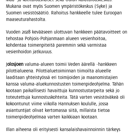
Muka­na ovat myös Suo­men ympä­ris­tö­kes­kus (Syke) ja
Suo­men vesis­tö­sää­tiö. Rahoi­tus hank­keel­le tulee Euroo­pan
maaseuturahastolta.
Vuo­den 2028 kevää­seen ulot­tu­van hank­keen pää­ta­voit­teet on
tehos­taa Poh­jois-Poh­jan­maan alu­een vesien­hoi­toa,
koh­den­taa toi­men­pi­tei­tä parem­min sekä var­mis­taa
vesien­hoi­don jatkuvuus.
J
olos­joen
valu­ma-alu­een toi­mii Veden äärel­lä ‑hank­keen
pilot­tia­lu­ee­na. Pilot­tia­lue­toi­min­nan tii­moil­ta alu­eel­le
laa­di­taan yhteis­työs­sä eri toi­mi­joi­den ja maa­no­mis­ta­jien
kans­sa valu­ma-alue­kun­nos­tus­ten toi­men­pi­deoh­jel­ma. Tähän
koo­taan pai­kal­li­ses­ti havait­tu­ja kun­nos­tus­tar­pei­ta sekä jo
toteu­tet­tu­ja kun­nos­tus­koh­tei­ta. Tätä var­ten vesis­tö­vä­keä oli
kokoon­tu­nut vii­me vii­kol­la Han­nuk­sen kou­lul­le, jos­sa
asian­tun­ti­jat oli­vat ker­to­mas­sa sii­tä, mil­lais­ta tie­toa
toi­men­pi­deoh­jel­maa var­ten kaik­ki­aan kootaan.
Illan aihee­na oli eri­tyi­ses­ti kan­sa­lais­ha­vain­noin­nin tär­keys