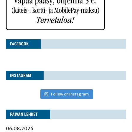
FACE­BOOK
INS­TA­GRAM
Follow on Instagram
PÄI­VÄN LEHDET
06.08.2026