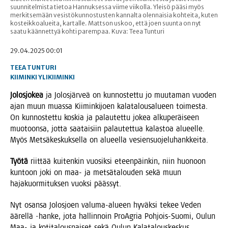
suunnitelmista tietoa Hannuksessa viime viikolla. Yleisö pääsi myös
merkitsemään vesistökunnostusten kannalta olennaisia kohteita, kuten
kosteikkoalueita, kartalle. Mattson uskoo, että joen suunta on nyt
saatu käännettyä kohti parempaa. Kuva: Teea Tunturi
29.04.2025 00:01
TEEA TUNTURI
KIIMINKI
YLIKIIMINKI
Jolos­jo­kea
ja Jolos­jär­veä on kun­nos­tet­tu jo muu­ta­man vuo­den
ajan muun muas­sa Kii­min­ki­joen kala­ta­lous­a­lu­een toi­mes­ta.
On kun­nos­tet­tu kos­kia ja palau­tet­tu jokea alku­pe­räi­seen
muo­toon­sa, jot­ta saa­tai­siin palau­tet­tua kalas­toa alu­eel­le.
Myös Met­sä­kes­kuk­sel­la on alu­eel­la vesiensuojeluhankkeita.
Työ­tä
riit­tää kui­ten­kin vuo­sik­si eteen­päin­kin, niin huo­noon
kun­toon joki on maa- ja met­sä­ta­lou­den sekä muun
haja­kuor­mi­tuk­sen vuok­si päässyt.
Nyt osan­sa Jolos­joen valu­ma-alu­een hyväk­si tekee Veden
äärel­lä ‑han­ke, jota hal­lin­noin ProAgria Poh­jois-Suo­mi, Oulun
Maa- ja koti­ta­lous­nai­set sekä Oulun Kala­ta­lous­kes­kus.