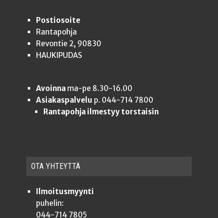
Postiosoite
Rantapohja
Revontie 2, 90830
HAUKIPUDAS
Avoinna
ma-pe 8.30-16.00
Asiakaspalvelu
p. 044-714 7800
Rantapohja ilmestyy torstaisin
OTA YHTEYT­TÄ
Ilmoitusmyynti
puhelin:
044-714 7805