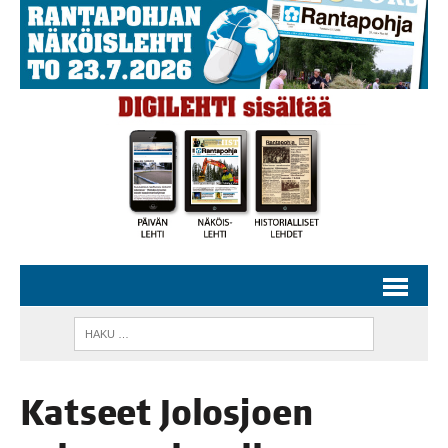
Kat­seet Jolos­joen