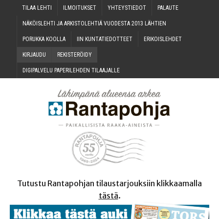
TILAA LEH­TI
ILMOI­TUK­SET
YHTEYS­TIE­DOT
PALAU­TE
NÄKÖIS­LEH­TI JA ARKIS­TO­LEH­TIÄ VUO­DES­TA 2013 LÄHTIEN
PORUK­KA KOOLLA
IIN KUN­TA­TIE­DOT­TEET
ERI­KOIS­LEH­DET
KIR­JAU­DU
REKIS­TE­RÖI­DY
DIGI­PAL­VE­LU PAPE­RI­LEH­DEN TILAAJALLE
Tutustu Rantapohjan tilaustarjouksiin klikkaamalla
tästä
.