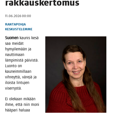
rakkauskertomus
11.06.2026 00:00
RANTAPOHJA
KESKUSTELEMME
Suo­men
kau­nis kesä
saa mei­dät
hymyi­le­mään ja
naut­ti­maan
läm­pi­mis­tä päi­vis­tä.
Luon­to on
kau­neim­mil­laan
vih­reyt­tä, väre­jä ja
ilois­ta lin­tu­jen
viserrystä.
Ei ole­kaan mikään
ihme, että niin moni
hää­pa­ri halu­aa