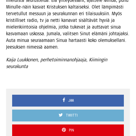
mie­luis­ta seu­rus­te­lua. Elä yhtey­des­sä­ni, ajat­te­le Minua, puhu
Minul­le-näin kas­vat Kris­tuk­sen kal­tai­sek­si. Olet läm­pi­mäs­ti
ter­ve­tul­lut mes­suun ja seu­ra­kun­nan eri tilai­suuk­siin. Myös
kris­til­li­set radio, tv ja net­ti kana­vat sisäl­tä­vät hyviä ja
mie­len­kiin­toi­sia ohjel­mia, jot­ka tuke­vat ja aut­ta­vat sinua
kas­va­maan uskos­sa. Juma­la, valit­sen Sinut elä­mä­ni joh­ta­jak­si.
Auta minua seu­raa­maan Sinua har­taas­ti koko ole­muk­sel­la­ni.
Jee­suk­sen nimes­sä aamen.
Kai­ja Luuk­ko­nen, per­he­toi­min­na­noh­jaa­ja, Kii­min­gin
seurakunta
JAA
TWIITTI
PIN