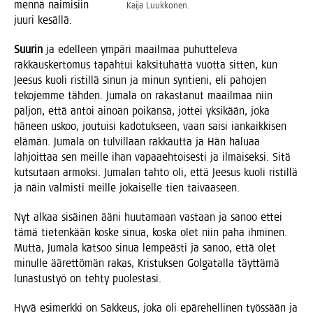
men­nä nai­mi­siin
Kai­ja Luukkonen.
juu­ri kesällä.
Suu­rin
ja edel­leen ympä­ri maa­il­maa puhut­te­le­va
rak­kaus­ker­to­mus tapah­tui kak­si­tu­hat­ta vuot­ta sit­ten, kun
Jee­sus kuo­li ris­til­lä sinun ja minun syn­tie­ni, eli paho­jen
teko­jem­me täh­den. Juma­la on rakas­ta­nut maa­il­maa niin
pal­jon, että antoi ainoan poi­kan­sa, jot­tei yksi­kään, joka
häneen uskoo, jou­tui­si kado­tuk­seen, vaan sai­si ian­kaik­ki­sen
elä­män. Juma­la on tul­vil­laan rak­kaut­ta ja Hän halu­aa
lah­joit­taa sen meil­le ihan vapaa­eh­toi­ses­ti ja ilmai­sek­si. Sitä
kut­su­taan armok­si. Juma­lan tah­to oli, että Jee­sus kuo­li ris­til­lä
ja näin val­mis­ti meil­le jokai­sel­le tien taivaaseen.
Nyt alkaa sisäi­nen ääni huu­ta­maan vas­taan ja sanoo ettei
tämä tie­ten­kään kos­ke sinua, kos­ka olet niin paha ihmi­nen.
Mut­ta, Juma­la kat­soo sinua lem­peäs­ti ja sanoo, että olet
minul­le ääret­tö­män rakas, Kris­tuk­sen Gol­ga­tal­la täyt­tä­mä
lunas­tus­työ on teh­ty puolestasi.
Hyvä esi­merk­ki on Sak­keus, joka oli epä­re­hel­li­nen työs­sään ja