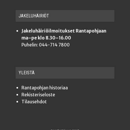
JAKE­LU­HÄI­RIÖT
Jakeluhäiriöilmoitukset Rantapohjaan
ma–pe klo 8.30–16.00
Puhelin: 044-714 7800
YLEISTÄ
Ran­ta­poh­jan historiaa
Rekis­te­ri­se­los­te
Tilauseh­dot