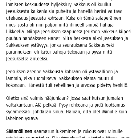
ihmis­ten kes­kuu­des­sa hyl­jek­sit­ty. Sak­keus oli kuul­lut
Jee­suk­ses­ta kai­ken­lai­sia puhei­ta ja hänel­lä herä­si val­ta­va
ute­liai­suus Jee­sus­ta koh­taan. Kuka oli tämä sala­pe­räi­nen
mies, jos­ta oli niin pal­jon mitä ihmeel­li­sim­piä huhu­ja
liik­keel­lä. Niin­pä Jee­suk­sen saa­pues­sa Jeri­koon Sak­keus kii­pe­si
puu­hun näh­däk­seen Hänet. Sii­tä het­kes­tä alkoi Jee­suk­sen ja
Sak­keuk­sen ystä­vyys, jon­ka seu­rauk­se­na Sak­keus teki
paran­nuk­sen, eli katui paho­ja teko­jaan ja pyy­si nii­tä
Jee­suk­sel­ta anteeksi.
Jee­suk­sen asen­ne Sak­keus­ta koh­taan oli ystä­väl­li­nen ja
läm­min, eikä tuo­mit­se­va. Sak­keuk­sen elä­mä muut­tui
koko­naan. Hänes­tä tuli rehel­li­nen ja arvos­sa pidet­ty henkilö.
Olet­ko sinä val­mis hää­juh­laan? Jos­sa saat kut­sun Juma­lan
val­ta­kun­taan. Älä pel­kää. Pysy roh­kea­na ja pidä luot­ta­mus
sydä­mes­sä­si. Joh­da­tan sinua. Haluan, että olet Minul­le kuin
lähei­nen ystävä.
Sään­nöl­li­nen
Raa­ma­tun luke­mi­nen ja rukous ovat Minul­le