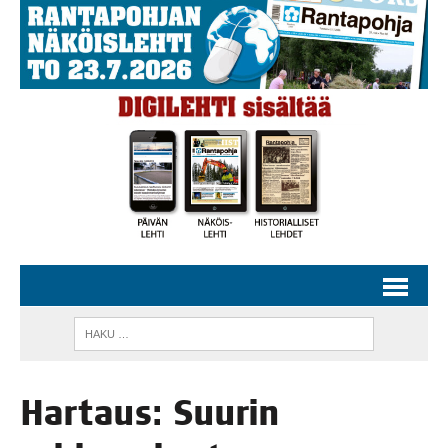
Har­taus: Suu­rin