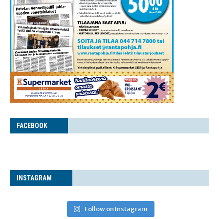
FACE­BOOK
INS­TA­GRAM
Follow on Instagram