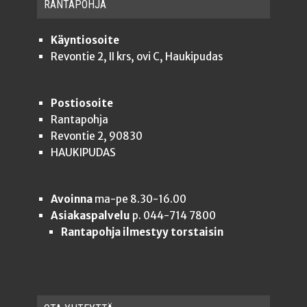
RAN­TA­POH­JA
Käyntiosoite
Revontie 2, II krs, ovi C, Haukipudas
Postiosoite
Rantapohja
Revontie 2, 90830
HAUKIPUDAS
Avoinna
ma-pe 8.30-16.00
Asiakaspalvelu
p. 044-714 7800
Rantapohja ilmestyy torstaisin