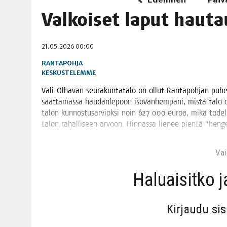
06.08.2026
|
TOI­VEI­DEN KOTI IISTÄ!
Val­koi­set laput hau
06.08.2026
|
KII­MIN­KI­PÄI­VÄT JÄR­JES­TE­TÄÄN PERIN­TEI­TÄ KUNNIOIT
21.05.2026 00:00
RANTAPOHJA
KESKUSTELEMME
Väli-Olha­van seu­ra­kun­ta­ta­lo on ollut Ran­ta­poh­jan puhee
saat­ta­mas­sa hau­dan­le­poon iso­van­hem­pa­ni, mis­tä talo on
talon kun­nos­tusar­viok­si noin 627 000 euroa, mikä todel­la
talon rahal­li­seen arvoon. Hin­nas­sa lie­nee pien­tä “hen­gel
Vain
Haluai­sit­ko 
Kir­jau­du si