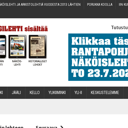
KÖIS­LEH­TI JA ARKIS­TO­LEH­TIÄ VUO­DES­TA 2013 LÄHTIEN
PORUK­KA KOOLLA
IIN KU
Tutustu
­KI
JÄÄ­LI
KEL­LO
YLI­KII­MIN­KI
YLI-II
KES­KUS­TE­LEM­ME
STA
än lehteen
Seuraava