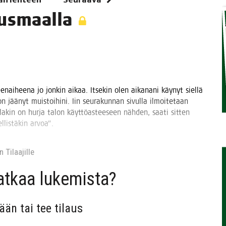
tausmaalla
TAEN
­nai­hee­na jo jon­kin aikaa. Itse­kin olen aika­na­ni käy­nyt siel­lä
 jää­nyt muis­toi­hi­ni. Iin seu­ra­kun­nan sivul­la ilmoi­te­taan
­kin on hur­ja talon käyt­tö­as­tee­seen näh­den, saa­ti sit­ten
­lis­tä­kin arvoa”.
 Tilaa­jil­le
jat­kaa lukemista?
sään tai tee tilaus