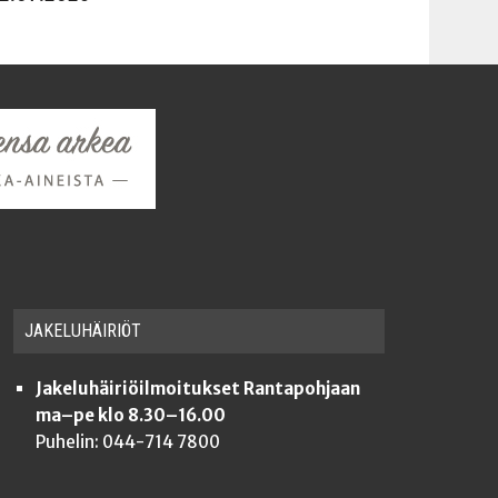
JAKE­LU­HÄI­RIÖT
Jakeluhäiriöilmoitukset Rantapohjaan
ma–pe klo 8.30–16.00
Puhelin: 044-714 7800