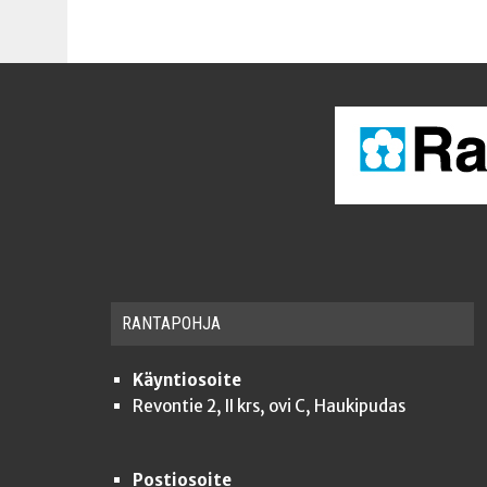
RAN­TA­POH­JA
Käyntiosoite
Revontie 2, II krs, ovi C, Haukipudas
Postiosoite