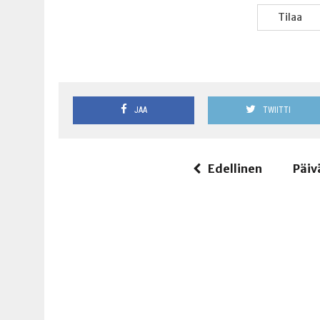
Tilaa
JAA
TWIITTI
Edellinen
Päiv