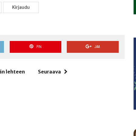
Kir­jau­du
PIN
JAA
än lehteen
Seuraava