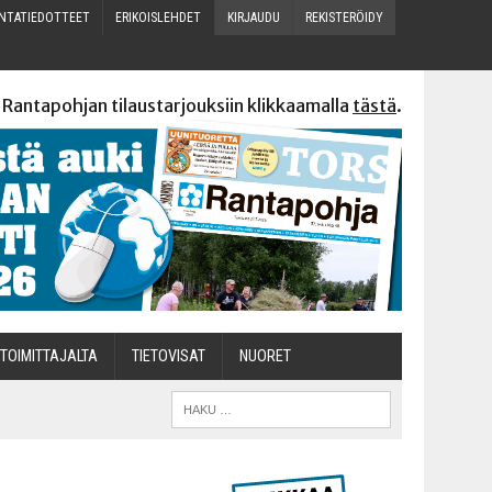
N­TA­TIE­DOT­TEET
ERI­KOIS­LEH­DET
KIR­JAU­DU
REKIS­TE­RÖI­DY
 Rantapohjan tilaustarjouksiin klikkaamalla
tästä
.
TOI­MIT­TA­JAL­TA
TIETOVISAT
NUO­RET