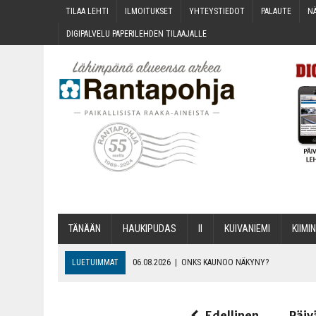
TILAA LEH­TI
ILMOI­TUK­SET
YHTEYS­TIE­DOT
PALAU­TE
NÄ
DIGI­PAL­VE­LU PAPE­RI­LEH­DEN TILAAJALLE
TÄNÄÄN
HAU­KI­PU­DAS
II
KUI­VA­NIE­MI
KII­MIN
LUETUIMMAT
06.08.2026
|
ONKS KAU­NOO NÄKYNY?
06.08.2026
|
MAKA­RO­NI­LAA­TI­KOL­LA ARKEEN
06.08.2026
|
OPIN­TOI­HIN KAN­SA­LAIS­OPIS­TOS­SA VOI SAA­DA AVUSTU
Edellinen
Päiv