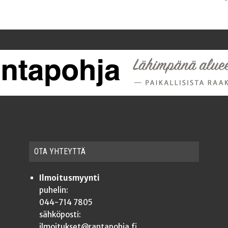
OTA YHTEYT­TÄ
Ilmoitusmyynti
puhelin:
044-714 7805
sähköposti:
ilmoitukset@rantapohja.fi