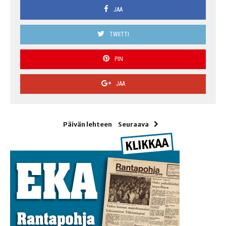
JAA
TWIITTI
PIN
JAA
Päivän lehteen
Seuraava