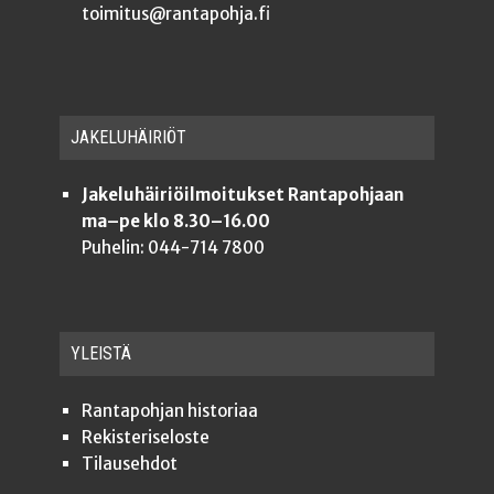
toimitus@rantapohja.fi
JAKE­LU­HÄI­RIÖT
Jakeluhäiriöilmoitukset Rantapohjaan
ma–pe klo 8.30–16.00
Puhelin: 044-714 7800
YLEISTÄ
Ran­ta­poh­jan historiaa
Rekis­te­ri­se­los­te
Tilauseh­dot