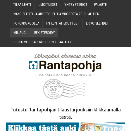
TILAA LEH­TI
ILMOI­TUK­SET
YHTEYS­TIE­DOT
PALAU­TE
NÄKÖIS­LEH­TI JA ARKIS­TO­LEH­TIÄ VUO­DES­TA 2013 LÄHTIEN
PORUK­KA KOOLLA
IIN KUN­TA­TIE­DOT­TEET
ERI­KOIS­LEH­DET
KIR­JAU­DU
REKIS­TE­RÖI­DY
DIGI­PAL­VE­LU PAPE­RI­LEH­DEN TILAAJALLE
Tutustu Rantapohjan tilaustarjouksiin klikkaamalla
tästä
.