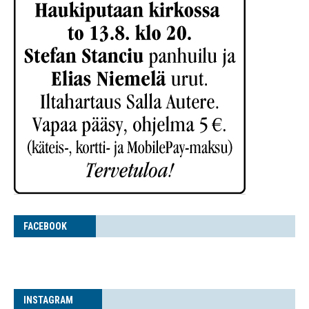
FACE­BOOK
INS­TA­GRAM