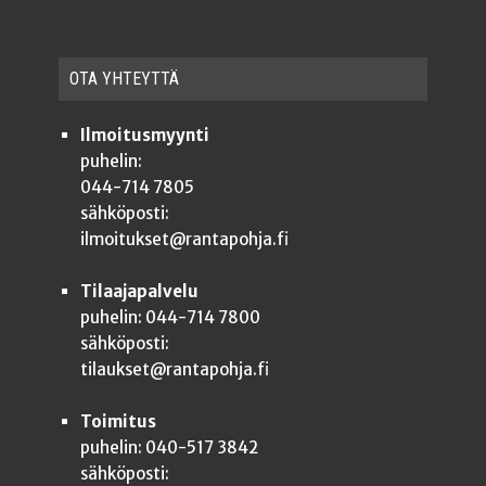
OTA YHTEYT­TÄ
Ilmoitusmyynti
puhelin:
044-714 7805
sähköposti:
ilmoitukset@rantapohja.fi
Tilaajapalvelu
puhelin: 044-714 7800
sähköposti:
tilaukset@rantapohja.fi
Toimitus
puhelin: 040-517 3842
sähköposti: