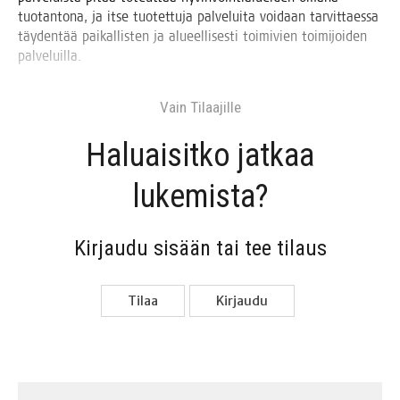
tuo­tan­to­na, ja itse tuo­tet­tu­ja pal­ve­lui­ta voi­daan tar­vit­taes­sa
täy­den­tää pai­kal­lis­ten ja alu­eel­li­ses­ti toi­mi­vien toi­mi­joi­den
palveluilla.
Vain Tilaa­jil­le
Haluai­sit­ko jat­kaa
lukemista?
Kir­jau­du sisään tai tee tilaus
Tilaa
Kir­jau­du