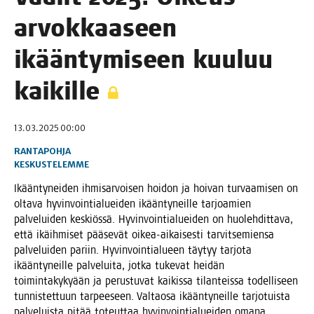
arvok­kaa­seen
ikään­ty­mi­seen kuu­luu
kaikille
13.03.2025 00:00
RANTAPOHJA
KESKUSTELEMME
Ikään­ty­nei­den ihmi­sar­voi­sen hoi­don ja hoi­van tur­vaa­mi­sen on
olta­va hyvin­voin­tia­luei­den ikään­ty­neil­le tar­joa­mien
pal­ve­lui­den kes­kiös­sä. Hyvin­voin­tia­luei­den on huo­leh­dit­ta­va,
että ikäih­mi­set pää­se­vät oikea-aikai­ses­ti tar­vit­se­mien­sa
pal­ve­lui­den pariin. Hyvin­voin­tia­lu­een täy­tyy tar­jo­ta
ikään­ty­neil­le pal­ve­lui­ta, jot­ka tuke­vat hei­dän
toi­min­ta­ky­ky­ään ja perus­tu­vat kai­kis­sa tilan­teis­sa todel­li­seen
tun­nis­tet­tuun tar­pee­seen. Val­tao­sa ikään­ty­neil­le tar­jo­tuis­ta
pal­ve­luis­ta pitää toteut­taa hyvin­voin­tia­luei­den oma­na