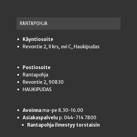
RAN­TA­POH­JA
Käyntiosoite
Revontie 2, II krs, ovi C, Haukipudas
Postiosoite
Rantapohja
Revontie 2, 90830
HAUKIPUDAS
Avoinna
ma-pe 8.30-16.00
Asiakaspalvelu
p. 044-714 7800
Rantapohja ilmestyy torstaisin