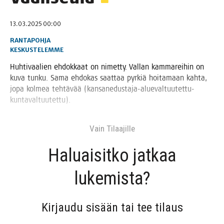
13.03.2025 00:00
RANTAPOHJA
KESKUSTELEMME
Huh­ti­vaa­lien ehdok­kaat on nimet­ty. Val­lan kam­ma­rei­hin on
kuva tun­ku. Sama ehdo­kas saat­taa pyr­kiä hoi­ta­maan kah­ta,
jopa kol­mea teh­tä­vää (kan­san­edus­ta­ja-alue­val­tuu­tet­tu-
kun­ta­val­tuu­tet­tu).
Vain Tilaa­jil­le
Haluai­sit­ko jat­kaa
lukemista?
Kir­jau­du sisään tai tee tilaus