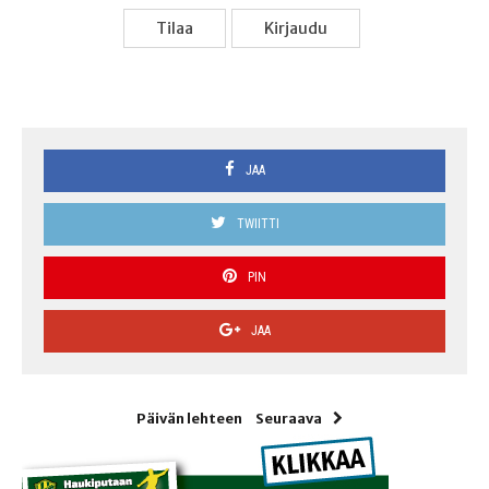
Tilaa
Kir­jau­du
JAA
TWIITTI
PIN
JAA
Päivän lehteen
Seuraava