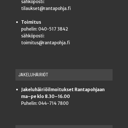
sähköposti:
tilaukset@rantapohja.fi
Toimitus
puhelin: 040-517 3842
sähköposti:
toimitus@rantapohja.fi
JAKE­LU­HÄI­RIÖT
Jakeluhäiriöilmoitukset Rantapohjaan
ma–pe klo 8.30–16.00
Puhelin: 044-714 7800