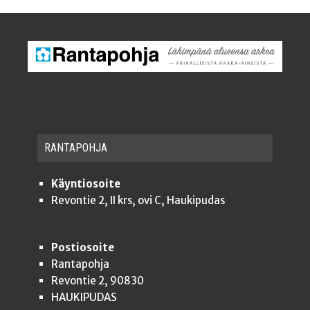
RAN­TA­POH­JA
Käyntiosoite
Revontie 2, II krs, ovi C, Haukipudas
Postiosoite
Rantapohja
Revontie 2, 90830
HAUKIPUDAS