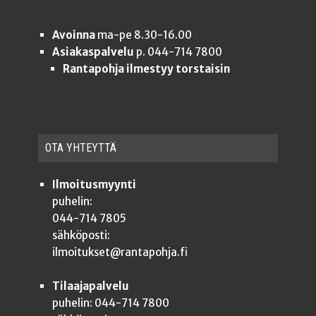
Avoinna
ma-pe 8.30-16.00
Asiakaspalvelu
p. 044-714 7800
Rantapohja ilmestyy torstaisin
OTA YHTEYT­TÄ
Ilmoitusmyynti
puhelin:
044-714 7805
sähköposti:
ilmoitukset@rantapohja.fi
Tilaajapalvelu
puhelin: 044-714 7800