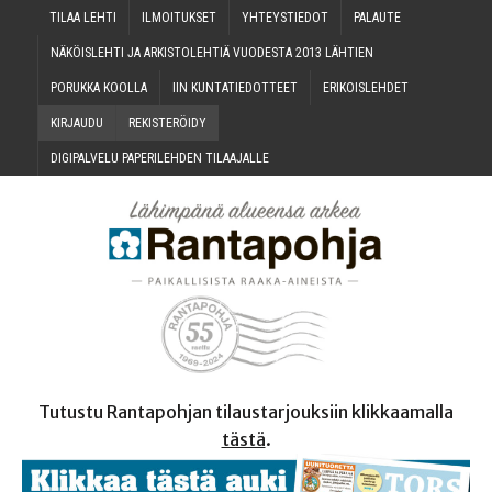
TILAA LEH­TI
ILMOI­TUK­SET
YHTEYS­TIE­DOT
PALAU­TE
NÄKÖIS­LEH­TI JA ARKIS­TO­LEH­TIÄ VUO­DES­TA 2013 LÄHTIEN
PORUK­KA KOOLLA
IIN KUN­TA­TIE­DOT­TEET
ERI­KOIS­LEH­DET
KIR­JAU­DU
REKIS­TE­RÖI­DY
DIGI­PAL­VE­LU PAPE­RI­LEH­DEN TILAAJALLE
Tutustu Rantapohjan tilaustarjouksiin klikkaamalla
tästä
.