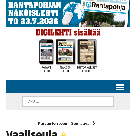
Päivän lehteen
Seuraava
Vaa­li­seu­la