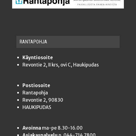
RAN­TA­POH­JA
Käyntiosoite
Revontie 2, II krs, ovi C, Haukipudas
Postiosoite
Rantapohja
Revontie 2, 90830
HAUKIPUDAS
Avoinna
ma-pe 8.30-16.00
Asiakaspalvelu
p. 044-714 7800