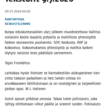
09.07.2026 00:00
RANTAPOHJA
KESKUSTELEMME
Kun­pa edus­kun­ta­vaa­lien 2027 jäl­keen muo­dos­tet­ta­va hal­li­tus
voi­tai­siin koo­ta laa­jal­ta poh­jal­ta ja mal­til­lis­ta yhteis­työ­tä
hakien seu­raa­vis­ta puo­lueis­ta: SDP, Kes­kus­ta, RKP ja
Kokoo­mus. Kokoo­muk­ses­ta yhteis­työ­tä ja malt­tia kai­ke­ti
löy­tyi­si nai­sis­ta mies päät­tä­jiä varmemmin.
Tapio Fron­de­lius
Lait­ta­kaa hyvät ihi­mi­set se Ran­ta­kes­ti­län ala­ku­pe­rä­nen tien
viit­ta taka­sin pai­kal­leen ja heti.Sehän viit­taa Iin
arvok­kaa­seen lähi­his­to­ri­aan ja on nos­tal­gi­nen ja tar­peel­li­nen
pai­kan opas. M‑L Halonen
Autot aja­vat pit­käs­sä jonos­sa. Takaa tulee polii­si­au­to, joka
ryh­tyy ohit­ta­maan vil­kut pääl­lä ja siree­nit soi­den. Polii­si­au­to