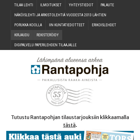
TILAA LEH­TI
ILMOI­TUK­SET
YHTEYS­TIE­DOT
PALAU­TE
NÄKÖIS­LEH­TI JA ARKIS­TO­LEH­TIÄ VUO­DES­TA 2013 LÄHTIEN
PORUK­KA KOOLLA
IIN KUN­TA­TIE­DOT­TEET
ERI­KOIS­LEH­DET
KIR­JAU­DU
REKIS­TE­RÖI­DY
DIGI­PAL­VE­LU PAPE­RI­LEH­DEN TILAAJALLE
Tutustu Rantapohjan tilaustarjouksiin klikkaamalla
tästä
.