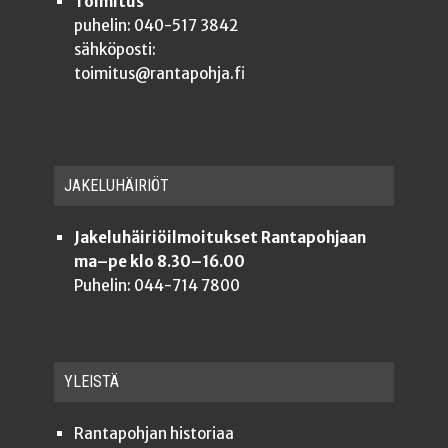
Toimitus
puhelin: 040-517 3842
sähköposti:
toimitus@rantapohja.fi
JAKE­LU­HÄI­RIÖT
Jakeluhäiriöilmoitukset Rantapohjaan
ma–pe klo 8.30–16.00
Puhelin: 044-714 7800
YLEISTÄ
Ran­ta­poh­jan historiaa