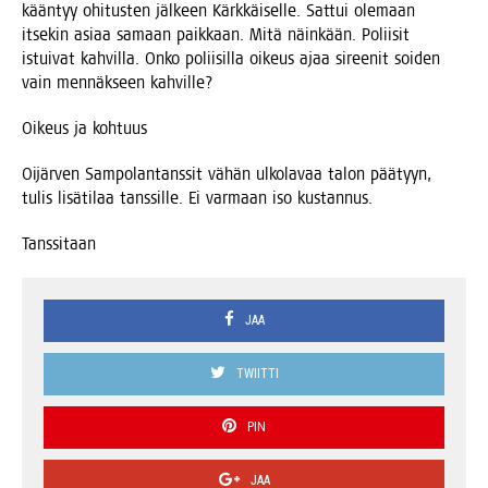
kään­tyy ohi­tus­ten jäl­keen Kärk­käi­sel­le. Sat­tui ole­maan
itse­kin asi­aa samaan paik­kaan. Mitä näin­kään. Polii­sit
istui­vat kah­vil­la. Onko polii­sil­la oikeus ajaa siree­nit soi­den
vain men­näk­seen kahville?
Oikeus ja kohtuus
Oijär­ven Sam­po­lan­tans­sit vähän ulko­la­vaa talon pää­tyyn,
tulis lisä­ti­laa tans­sil­le. Ei var­maan iso kustannus.
Tans­si­taan
JAA
TWIITTI
PIN
JAA