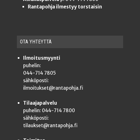
Rantapohja ilmestyy torstaisin
OTA YHTEYT­TÄ
Ilmoitusmyynti
puhelin:
044-714 7805
sähköposti:
ilmoitukset@rantapohja.fi
Tilaajapalvelu
puhelin: 044-714 7800
sähköposti:
tilaukset@rantapohja.fi