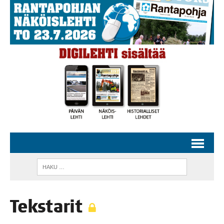
Teks­ta­rit