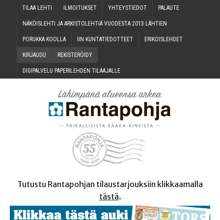
TILAA LEH­TI
ILMOI­TUK­SET
YHTEYS­TIE­DOT
PALAU­TE
NÄKÖIS­LEH­TI JA ARKIS­TO­LEH­TIÄ VUO­DES­TA 2013 LÄHTIEN
PORUK­KA KOOLLA
IIN KUN­TA­TIE­DOT­TEET
ERI­KOIS­LEH­DET
KIR­JAU­DU
REKIS­TE­RÖI­DY
DIGI­PAL­VE­LU PAPE­RI­LEH­DEN TILAAJALLE
Tutustu Rantapohjan tilaustarjouksiin klikkaamalla
tästä
.