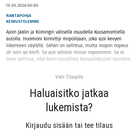
19.05.2026 00:00
RANTAPOHJA
KESKUSTELEMME
Ajoin Jää­lin ja Kii­min­gin väli­sel­lä osuu­del­la Kuusa­mon­tiel­lä
autol­la. Huo­mio­ni kiin­nit­tyi mopoi­li­jaan, joka ajoi kevyen
lii­ken­teen väy­läl­lä. Sehän on sal­lit­tua, mut­ta mopon nopeus
oli noin 90 km/h. Se ajoi sel­väs­ti minua nopeam­min. Se ei
lie­ne sal­lit­tua, eikä kovin tur­val­lis­ta kans­sa­liik­ku­jien kannalta.
Vain Tilaa­jil­le
Haluai­sit­ko jat­kaa
lukemista?
Kir­jau­du sisään tai tee tilaus