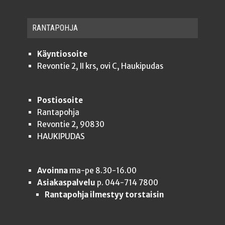
RAN­TA­POH­JA
Käyntiosoite
Revontie 2, II krs, ovi C, Haukipudas
Postiosoite
Rantapohja
Revontie 2, 90830
HAUKIPUDAS
Avoinna
ma-pe 8.30-16.00
Asiakaspalvelu
p. 044-714 7800
Rantapohja ilmestyy torstaisin