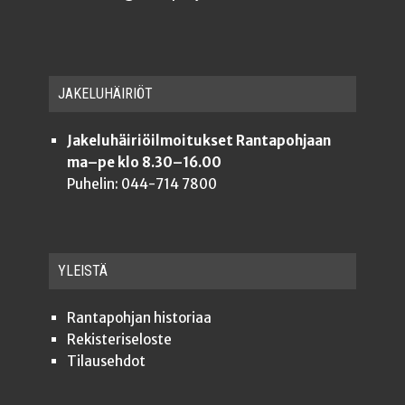
JAKE­LU­HÄI­RIÖT
Jakeluhäiriöilmoitukset Rantapohjaan
ma–pe klo 8.30–16.00
Puhelin: 044-714 7800
YLEISTÄ
Ran­ta­poh­jan historiaa
Rekis­te­ri­se­los­te
Tilauseh­dot