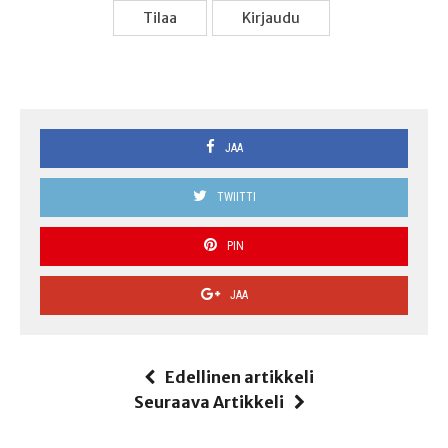
Tilaa
Kir­jau­du
JAA
TWIITTI
PIN
JAA
Edellinen artikkeli
Seuraava Artikkeli