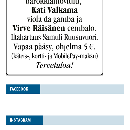
FACE­BOOK
INS­TA­GRAM