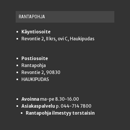
RAN­TA­POH­JA
Käyntiosoite
Revontie 2, II krs, ovi C, Haukipudas
Postiosoite
Rantapohja
Revontie 2, 90830
HAUKIPUDAS
Avoinna
ma-pe 8.30-16.00
Asiakaspalvelu
p. 044-714 7800
Rantapohja ilmestyy torstaisin