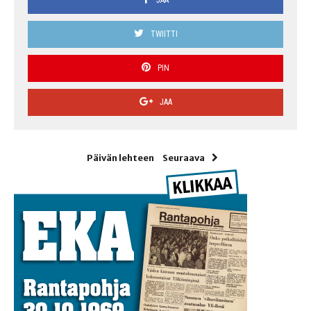
TWIITTI
PIN
JAA
Päivän lehteen
Seuraava