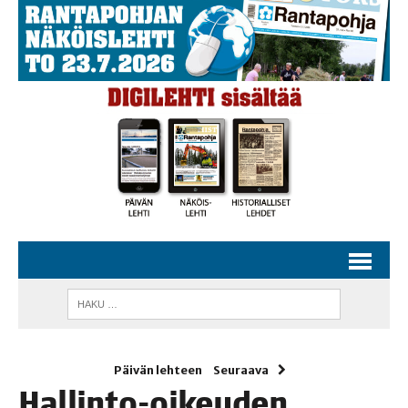
Päivän lehteen
Seuraava
Hal­lin­to-oikeu­den