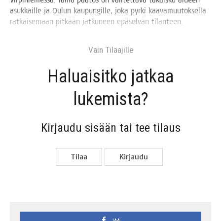
Vir­pi­nie­mes­sä. Tämä pää­tös on vali­tet­ta­va takais­ku alu­een
asuk­kail­le ja Oulun kau­pun­gil­le, joka pyr­ki kaa­va­muu­tok­sel­la
rat­kai­se­maan pit­kään jat­ku­neen epä­sel­vän tilanteen.
Vain Tilaa­jil­le
Haluai­sit­ko jat­kaa
lukemista?
Kir­jau­du sisään tai tee tilaus
Tilaa
Kir­jau­du
JAA