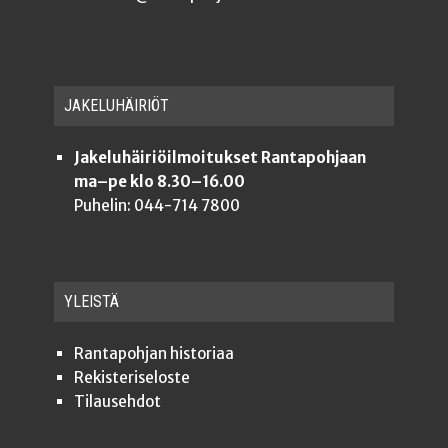
JAKE­LU­HÄI­RIÖT
Jakeluhäiriöilmoitukset Rantapohjaan
ma–pe klo 8.30–16.00
Puhelin: 044-714 7800
YLEISTÄ
Ran­ta­poh­jan historiaa
Rekis­te­ri­se­los­te
Tilauseh­dot