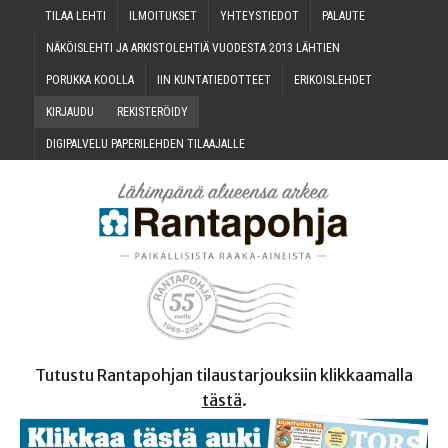
TILAA LEH­TI
ILMOI­TUK­SET
YHTEYS­TIE­DOT
PALAU­TE
NÄKÖIS­LEH­TI JA ARKIS­TO­LEH­TIÄ VUO­DES­TA 2013 LÄHTIEN
PORUK­KA KOOLLA
IIN KUN­TA­TIE­DOT­TEET
ERI­KOIS­LEH­DET
KIR­JAU­DU
REKIS­TE­RÖI­DY
DIGI­PAL­VE­LU PAPE­RI­LEH­DEN TILAAJALLE
Tutustu Rantapohjan tilaustarjouksiin klikkaamalla
tästä
.