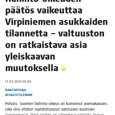
pää­tös vai­keut­taa
Vir­pi­nie­men asuk­kai­den
tilan­net­ta – val­tuus­ton
on rat­kais­ta­va asia
yleis­kaa­van
muutoksella
13.03.2025 00:00
RANTAPOHJA
KESKUSTELEMME
Poh­jois- Suo­men hal­lin­to-oikeus on kumon­nut ase­ma­kaa­van,
joka oli­si vih­doin mah­dol­lis­ta­nut vaki­tui­sen asu­mi­sen