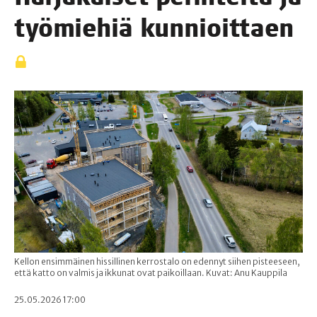
työ­mie­hiä kunnioittaen
Kellon ensimmäinen hissillinen kerrostalo on edennyt siihen pisteeseen,
että katto on valmis ja ikkunat ovat paikoillaan. Kuvat: Anu Kauppila
25.05.2026 17:00