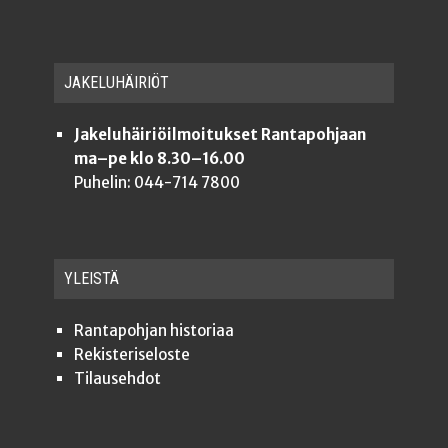
JAKE­LU­HÄI­RIÖT
Jakeluhäiriöilmoitukset Rantapohjaan
ma–pe klo 8.30–16.00
Puhelin: 044-714 7800
YLEISTÄ
Ran­ta­poh­jan historiaa
Rekis­te­ri­se­los­te
Tilauseh­dot