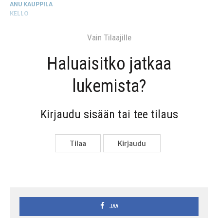
ANU KAUPPILA
KELLO
Vain Tilaa­jil­le
Haluai­sit­ko jat­kaa
lukemista?
Kir­jau­du sisään tai tee tilaus
Tilaa
Kir­jau­du
JAA