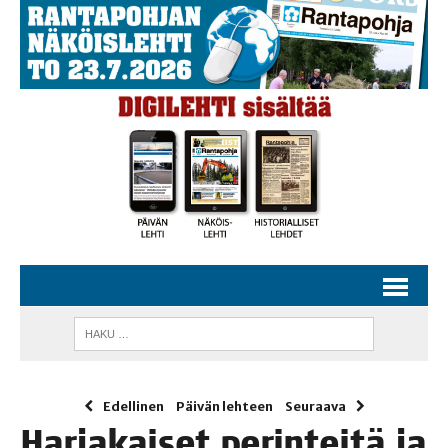
Edellinen
Päivän lehteen
Seuraava
Har­ja­kai­set perin­tei­tä ja