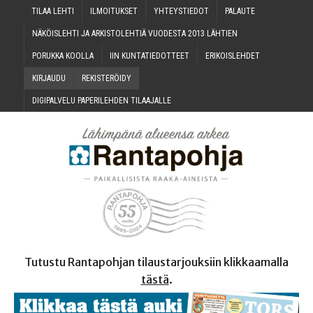
TILAA LEH­TI
ILMOI­TUK­SET
YHTEYS­TIE­DOT
PALAU­TE
NÄKÖIS­LEH­TI JA ARKIS­TO­LEH­TIÄ VUO­DES­TA 2013 LÄHTIEN
PORUK­KA KOOLLA
IIN KUN­TA­TIE­DOT­TEET
ERI­KOIS­LEH­DET
KIR­JAU­DU
REKIS­TE­RÖI­DY
DIGI­PAL­VE­LU PAPE­RI­LEH­DEN TILAAJALLE
Tutustu Rantapohjan tilaustarjouksiin klikkaamalla
tästä
.