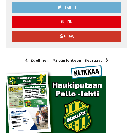
TWIITTI
PIN
JAA
Edellinen
Päivän lehteen
Seuraava