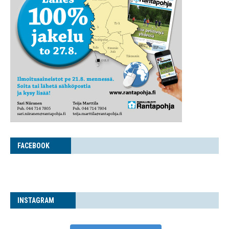
FACE­BOOK
INS­TA­GRAM