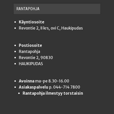
RAN­TA­POH­JA
Käyntiosoite
Revontie 2, II krs, ovi C, Haukipudas
Postiosoite
Rantapohja
Revontie 2, 90830
HAUKIPUDAS
Avoinna
ma-pe 8.30-16.00
Asiakaspalvelu
p. 044-714 7800
Rantapohja ilmestyy torstaisin