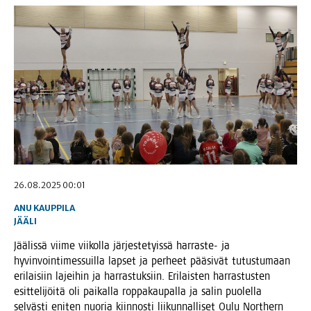
26.08.2025 00:01
ANU KAUPPILA
JÄÄLI
Jää­lis­sä vii­me vii­kol­la jär­jes­te­tyis­sä har­ras­te- ja
hyvin­voin­ti­mes­suil­la lap­set ja per­heet pää­si­vät tutus­tu­maan
eri­lai­siin lajei­hin ja har­ras­tuk­siin. Eri­lais­ten har­ras­tus­ten
esit­te­li­jöi­tä oli pai­kal­la rop­pa­kau­pal­la ja salin puo­lel­la
sel­väs­ti eni­ten nuo­ria kiin­nos­ti lii­kun­nal­li­set Oulu Nort­hern