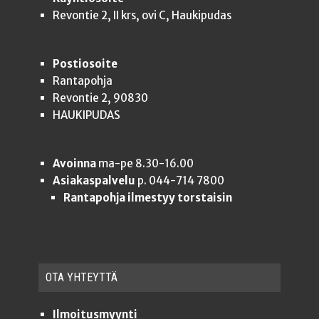
Revontie 2, II krs, ovi C, Haukipudas
Postiosoite
Rantapohja
Revontie 2, 90830
HAUKIPUDAS
Avoinna
ma-pe 8.30-16.00
Asiakaspalvelu
p. 044-714 7800
Rantapohja ilmestyy torstaisin
OTA YHTEYT­TÄ
Ilmoitusmyynti