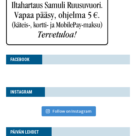
FACE­BOOK
INS­TA­GRAM
Follow on Instagram
PÄI­VÄN LEHDET