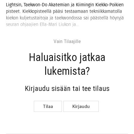
Light­sin, Taekwon-Do Aka­te­mian ja Kii­min­gin Kiek­ko-Poi­kien
pis­teet. Kiek­ko­pis­teel­lä pää­si tes­taa­maan tek­niik­ka­ma­tol­la
kie­kon kul­je­tus­tai­to­ja ja taekwon­dos­sa sai pääs­tel­lä höy­ry­jä
seu­ran ohjaa­jien Ella-Mari Liu­kon ja…
Vain Tilaa­jil­le
Haluai­sit­ko jat­kaa
lukemista?
Kir­jau­du sisään tai tee tilaus
Tilaa
Kir­jau­du