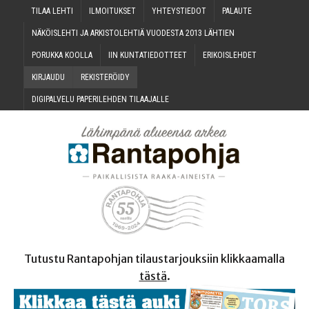
TILAA LEH­TI
ILMOI­TUK­SET
YHTEYS­TIE­DOT
PALAU­TE
NÄKÖIS­LEH­TI JA ARKIS­TO­LEH­TIÄ VUO­DES­TA 2013 LÄHTIEN
PORUK­KA KOOLLA
IIN KUN­TA­TIE­DOT­TEET
ERI­KOIS­LEH­DET
KIR­JAU­DU
REKIS­TE­RÖI­DY
DIGI­PAL­VE­LU PAPE­RI­LEH­DEN TILAAJALLE
Tutustu Rantapohjan tilaustarjouksiin klikkaamalla
tästä
.