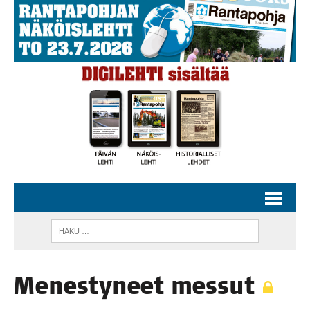
Menes­ty­neet messut