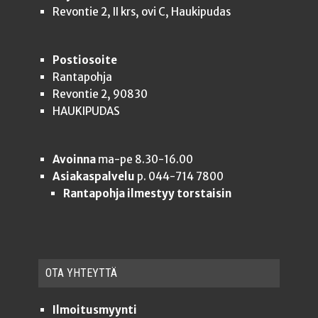
Revontie 2, II krs, ovi C, Haukipudas
Postiosoite
Rantapohja
Revontie 2, 90830
HAUKIPUDAS
Avoinna
ma-pe 8.30-16.00
Asiakaspalvelu
p. 044-714 7800
Rantapohja ilmestyy torstaisin
OTA YHTEYT­TÄ
Ilmoitusmyynti