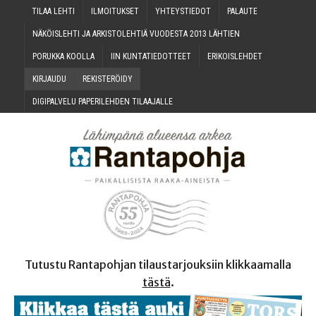
TILAA LEH­TI
ILMOI­TUK­SET
YHTEYS­TIE­DOT
PALAU­TE
NÄKÖIS­LEH­TI JA ARKIS­TO­LEH­TIÄ VUO­DES­TA 2013 LÄHTIEN
PORUK­KA KOOLLA
IIN KUN­TA­TIE­DOT­TEET
ERI­KOIS­LEH­DET
KIR­JAU­DU
REKIS­TE­RÖI­DY
DIGI­PAL­VE­LU PAPE­RI­LEH­DEN TILAAJALLE
Tutustu Rantapohjan tilaustarjouksiin klikkaamalla
tästä
.