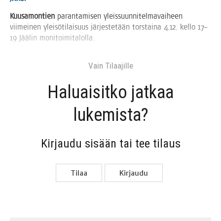
Kuusa­mon­tien
paran­ta­mi­sen yleis­suun­ni­tel­ma­vai­heen
vii­mei­nen ylei­sö­ti­lai­suus jär­jes­te­tään tors­tai­na 4.12. kel­lo 17–
19 Jää­lin monitoimitalolla.
Vain Tilaa­jil­le
Haluai­sit­ko jat­kaa
lukemista?
Kir­jau­du sisään tai tee tilaus
Tilaa
Kir­jau­du