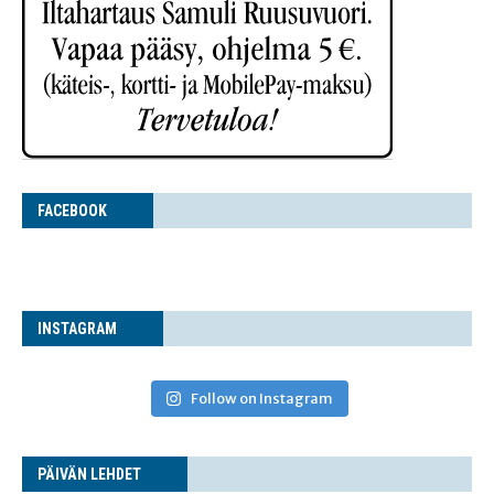
FACE­BOOK
INS­TA­GRAM
Follow on Instagram
PÄI­VÄN LEHDET