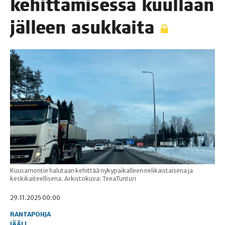
kehit­tä­mi­ses­sä kuul­laan
jäl­leen asukkaita
Kuusamontie halutaan kehittää nykypaikalleen nelikaistaisena ja
keskikaiteellisena. Arkistokuva: TeeaTunturi
29.11.2025 00:00
RANTAPOHJA
JÄÄLI