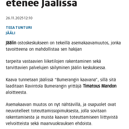
ete­nee Jäälissä
26.11.2025 12:10
TEEA TUNTURI
JÄÄLI
Jää­lin
ostos­kes­kuk­seen on tekeil­lä ase­ma­kaa­va­muu­tos, jon­ka
tavoit­tee­na on mah­dol­lis­taa sen hakijan
tar­pei­ta vas­taa­vien lii­ke­ti­lo­jen raken­ta­mi­nen sekä
tar­vit­ta­vien pal­ve­lu­jen säi­ly­mi­nen Jää­lin keskuksessa.
Kaa­va tun­ne­taan Jää­lis­sä “Bume­ran­gin kaa­va­na”, sil­lä sitä
laa­di­taan Ravin­to­la Bume­ran­gin yrit­tä­jä
Tima­tous Man­don
aloitteesta.
Ase­ma­kaa­van muu­tos on nyt näh­tä­vil­lä, ja osa­puo­let ovat
neu­vo­tel­leet toteut­ta­mis­so­pi­muk­ses­ta, jol­la sovi­taan
raken­ta­mi­ses­ta ja muis­ta kaa­van toteut­ta­mi­seen liit­ty­vis­tä
vel­voit­teis­ta sekä maan­vuo­krauk­sen ehdoista.