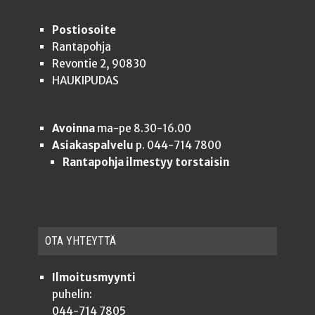
Postiosoite
Rantapohja
Revontie 2, 90830
HAUKIPUDAS
Avoinna
ma-pe 8.30-16.00
Asiakaspalvelu
p. 044-714 7800
Rantapohja ilmestyy torstaisin
OTA YHTEYT­TÄ
Ilmoitusmyynti
puhelin:
044-714 7805