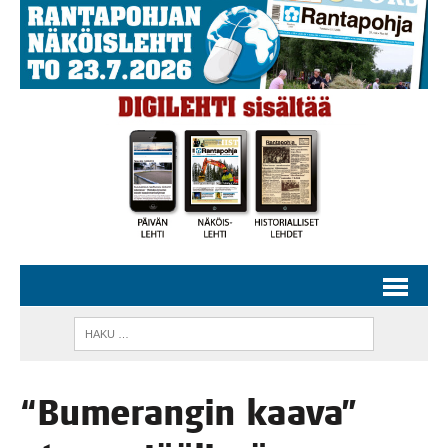
“Bume­ran­gin kaa­va”