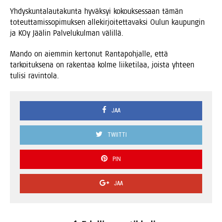
Yhdys­kun­ta­lau­ta­kun­ta hyväk­syi kokouk­ses­saan tämän
toteut­ta­mis­so­pi­muk­sen alle­kir­joi­tet­ta­vak­si Oulun kau­pun­gin
ja KOy Jää­lin Pal­ve­lu­kul­man välillä.
Man­do on aiem­min ker­to­nut Ran­ta­poh­jal­le, että
tar­koi­tuk­se­na on raken­taa kol­me lii­ke­ti­laa, jois­ta yhteen
tuli­si ravintola.
JAA
TWIITTI
PIN
JAA