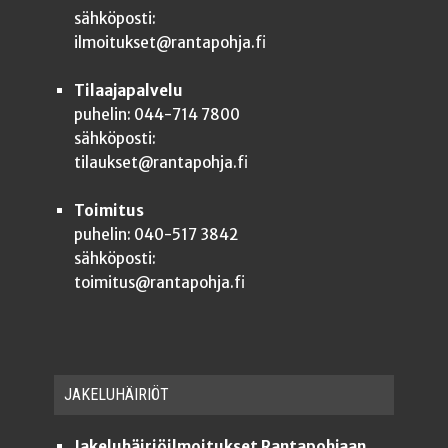
sähköposti:
ilmoitukset@rantapohja.fi
Tilaajapalvelu
puhelin: 044-714 7800
sähköposti:
tilaukset@rantapohja.fi
Toimitus
puhelin: 040-517 3842
sähköposti:
toimitus@rantapohja.fi
JAKE­LU­HÄI­RIÖT
Jakeluhäiriöilmoitukset Rantapohjaan