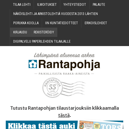
TILAA LEH­TI
ILMOI­TUK­SET
YHTEYS­TIE­DOT
PALAU­TE
NÄKÖIS­LEH­TI JA ARKIS­TO­LEH­TIÄ VUO­DES­TA 2013 LÄHTIEN
PORUK­KA KOOLLA
IIN KUN­TA­TIE­DOT­TEET
ERI­KOIS­LEH­DET
KIR­JAU­DU
REKIS­TE­RÖI­DY
DIGI­PAL­VE­LU PAPE­RI­LEH­DEN TILAAJALLE
Tutustu Rantapohjan tilaustarjouksiin klikkaamalla
tästä
.