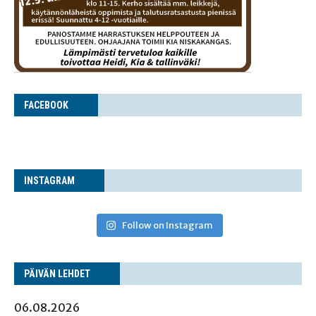
FACE­BOOK
INS­TA­GRAM
Follow on Instagram
PÄI­VÄN LEHDET
06.08.2026