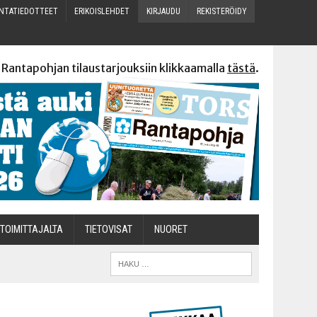
N­TA­TIE­DOT­TEET
ERI­KOIS­LEH­DET
KIR­JAU­DU
REKIS­TE­RÖI­DY
 Rantapohjan tilaustarjouksiin klikkaamalla
tästä
.
TOI­MIT­TA­JAL­TA
TIETOVISAT
NUO­RET