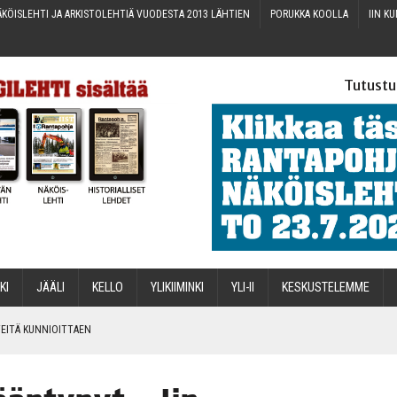
KÖIS­LEH­TI JA ARKIS­TO­LEH­TIÄ VUO­DES­TA 2013 LÄHTIEN
PORUK­KA KOOLLA
IIN KU
Tutustu
­KI
JÄÄ­LI
KEL­LO
YLI­KII­MIN­KI
YLI-II
KES­KUS­TE­LEM­ME
IN­TEI­TÄ KUNNIOITTAEN