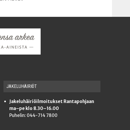
JAKE­LU­HÄI­RIÖT
Jakeluhäiriöilmoitukset Rantapohjaan
ma–pe klo 8.30–16.00
Puhelin: 044-714 7800