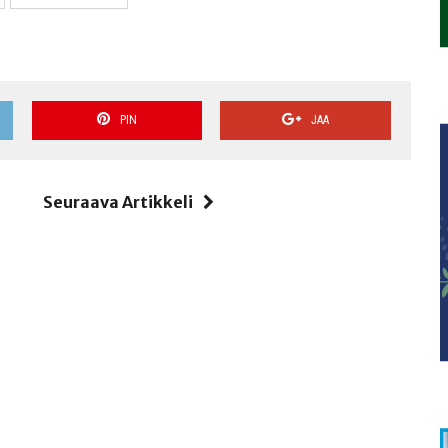
PIN
JAA
i
Seuraava Artikkeli