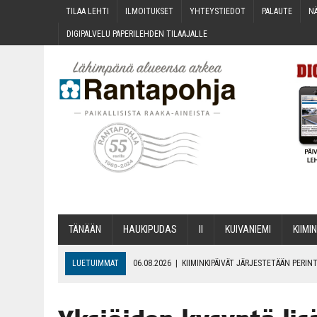
TILAA LEH­TI
ILMOI­TUK­SET
YHTEYS­TIE­DOT
PALAU­TE
NÄ
DIGI­PAL­VE­LU PAPE­RI­LEH­DEN TILAAJALLE
TÄNÄÄN
HAU­KI­PU­DAS
II
KUI­VA­NIE­MI
KII­MIN
LUETUIMMAT
06.08.2026
|
KII­MIN­KI­PÄI­VÄT JÄR­JES­TE­TÄÄN PER
06.08.2026
|
ONKS KAU­NOO NÄKYNY?
06.08.2026
|
MAKA­RO­NI­LAA­TI­KOL­LA ARKEEN