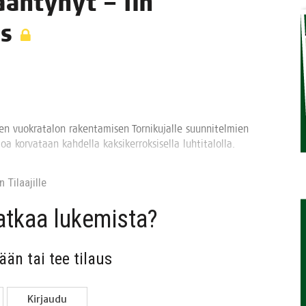
än­ty­nyt – Iin
STA
as
vuo­kra­ta­lon raken­ta­mi­sen Tor­ni­ku­jal­le suun­ni­tel­mien
oa kor­va­taan kah­del­la kak­si­ker­rok­si­sel­la luhtitalolla.
 Tilaa­jil­le
jat­kaa lukemista?
sään tai tee tilaus
Kir­jau­du