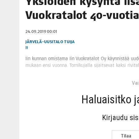
Yksiöi­den kysyn­tä lisä
06.08.2026
|
OPIN­TOI­HIN KAN­SA­LAIS­OPIS­TOS­SA VOI SAA­DA AVUSTU
Vuo­kra­ta­lot 40-vuoti
08.08.2026
|
MENO­VINK­KE­JÄ LOP­PU­KE­SÄN TAPAHTUMIIN
24.09.2019 00:01
JÄRVELÄ-UUSITALO TUIJA
II
Iin kun­nan omis­ta­ma Iin Vuo­kra­ta­lot Oy käyn­nis­tää uuden 
mukaan ensi vuon­na. Tor­ni­ku­jal­la sijait­se­vat kak­si rivi­ta­l
Vain
Haluai­sit­ko 
Kir­jau­du si
Tilaa