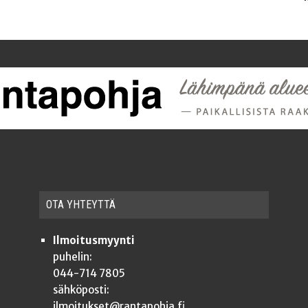
OTA YHTEYT­TÄ
Ilmoitusmyynti
puhelin:
044-714 7805
sähköposti:
ilmoitukset@rantapohja.fi