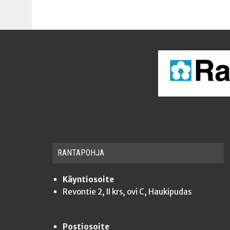
RAN­TA­POH­JA
Käyntiosoite
Revontie 2, II krs, ovi C, Haukipudas
Postiosoite