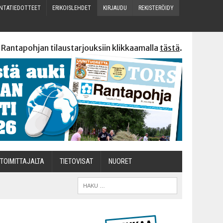
N­TA­TIE­DOT­TEET
ERI­KOIS­LEH­DET
KIR­JAU­DU
REKIS­TE­RÖI­DY
 Rantapohjan tilaustarjouksiin klikkaamalla
tästä
.
TOI­MIT­TA­JAL­TA
TIETOVISAT
NUO­RET