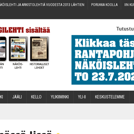
KÖIS­LEH­TI JA ARKIS­TO­LEH­TIÄ VUO­DES­TA 2013 LÄHTIEN
PORUK­KA KOOLLA
IIN KU
Tutustu
­KI
JÄÄ­LI
KEL­LO
YLI­KII­MIN­KI
YLI-II
KES­KUS­TE­LEM­ME
STA