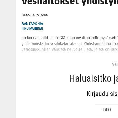
Vesi­lai­tok­set yhdis­ty
06.08.2026
|
TOI­VEI­DEN KOTI IISTÄ!
10.09.2025 16:00
06.08.2026
|
KII­MIN­KI­PÄI­VÄT JÄR­JES­TE­TÄÄN PERIN­TEI­TÄ KUNNIOIT
RANTAPOHJA
II
KUIVANIEMI
Iin kun­nan­hal­li­tus esit­tää kun­nan­val­tuus­tol­le hyväk­syt­
yhdis­tä­mis­tä Iin vesi­lii­ke­lai­tok­seen. Yhdis­ty­mi­nen on tode
vesio­suus­kun­tien väli­sis­sä neu­vot­te­luis­sa, jois­sa on t
Vain
Haluai­sit­ko 
Kir­jau­du si
Tilaa