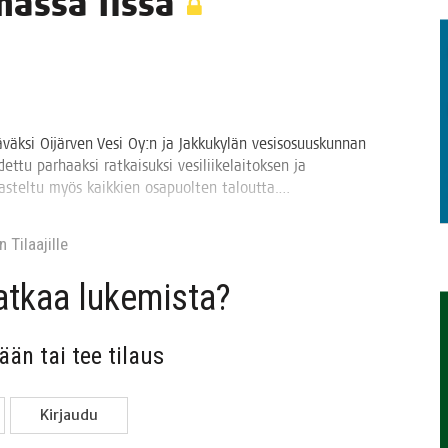
­mäs­sä Iissä
TAEN
tä­väk­si Oijär­ven Vesi Oy:n ja Jak­ku­ky­län vesi­so­suus­kun­nan
t­tu par­haak­si rat­kai­suk­si vesi­lii­ke­lai­tok­sen ja
ar­kas­tel­tu myös kaik­kien osa­puol­ten taloutta.…
 Tilaa­jil­le
jat­kaa lukemista?
sään tai tee tilaus
Kir­jau­du