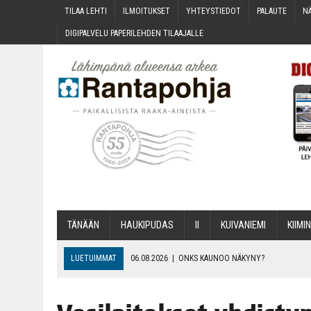
TILAA LEH­TI
ILMOI­TUK­SET
YHTEYS­TIE­DOT
PALAU­TE
NÄ
DIGI­PAL­VE­LU PAPE­RI­LEH­DEN TILAAJALLE
TÄNÄÄN
HAU­KI­PU­DAS
II
KUI­VA­NIE­MI
KII­MIN
LUETUIMMAT
06.08.2026
|
ONKS KAU­NOO NÄKYNY?
06.08.2026
|
MAKA­RO­NI­LAA­TI­KOL­LA ARKEEN
06.08.2026
|
OPIN­TOI­HIN KAN­SA­LAIS­OPIS­TOS­SA VOI SAA­DA AVUSTU