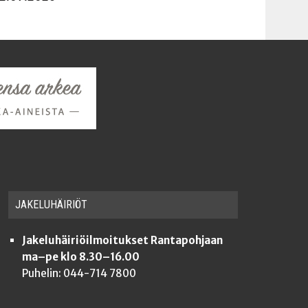
JAKE­LU­HÄI­RIÖT
Jakeluhäiriöilmoitukset Rantapohjaan
ma–pe klo 8.30–16.00
Puhelin: 044-714 7800