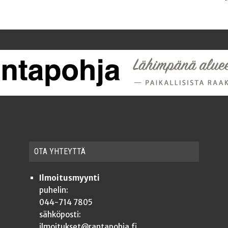
OTA YHTEYT­TÄ
Ilmoitusmyynti
puhelin:
044-714 7805
sähköposti:
ilmoitukset@rantapohja.fi