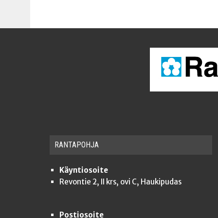
RAN­TA­POH­JA
Käyntiosoite
Revontie 2, II krs, ovi C, Haukipudas
Postiosoite