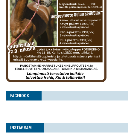
FACE­BOOK
INS­TA­GRAM