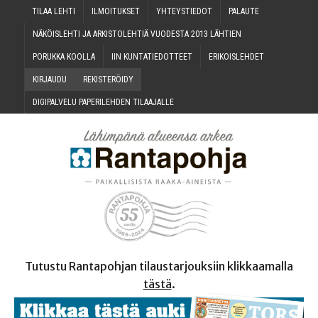
TILAA LEH­TI
ILMOI­TUK­SET
YHTEYS­TIE­DOT
PALAU­TE
NÄKÖIS­LEH­TI JA ARKIS­TO­LEH­TIÄ VUO­DES­TA 2013 LÄHTIEN
PORUK­KA KOOLLA
IIN KUN­TA­TIE­DOT­TEET
ERI­KOIS­LEH­DET
KIR­JAU­DU
REKIS­TE­RÖI­DY
DIGI­PAL­VE­LU PAPE­RI­LEH­DEN TILAAJALLE
Tutustu Rantapohjan tilaustarjouksiin klikkaamalla
tästä
.