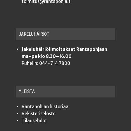
toimitus@rantapohja.fi
JAKE­LU­HÄI­RIÖT
Jakeluhäiriöilmoitukset Rantapohjaan
ma–pe klo 8.30–16.00
Puhelin: 044-714 7800
YLEISTÄ
Ran­ta­poh­jan historiaa
Rekis­te­ri­se­los­te
Tilauseh­dot