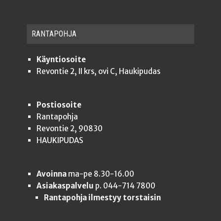
RAN­TA­POH­JA
Käyntiosoite
Revontie 2, II krs, ovi C, Haukipudas
Postiosoite
Rantapohja
Revontie 2, 90830
HAUKIPUDAS
Avoinna
ma-pe 8.30-16.00
Asiakaspalvelu
p. 044-714 7800
Rantapohja ilmestyy torstaisin