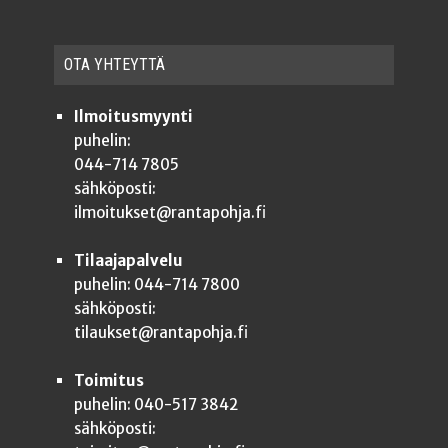
OTA YHTEYT­TÄ
Ilmoitusmyynti
puhelin:
044-714 7805
sähköposti:
ilmoitukset@rantapohja.fi
Tilaajapalvelu
puhelin: 044-714 7800
sähköposti:
tilaukset@rantapohja.fi
Toimitus
puhelin: 040-517 3842
sähköposti: