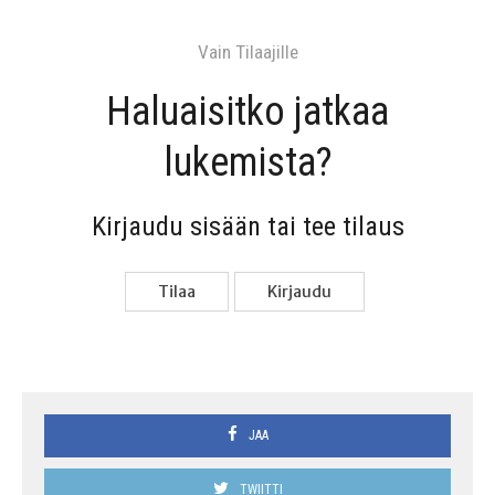
Vain Tilaa­jil­le
Haluai­sit­ko jat­kaa
lukemista?
Kir­jau­du sisään tai tee tilaus
Tilaa
Kir­jau­du
JAA
TWIITTI