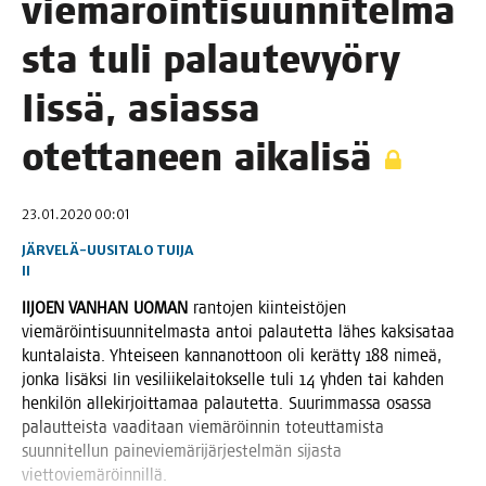
vie­mä­röin­ti­suun­ni­tel­ma
s­ta tuli palau­te­vyö­ry
Iis­sä, asias­sa
otet­ta­neen aikalisä
23.01.2020 00:01
JÄRVELÄ-UUSITALO TUIJA
II
IIJOEN VAN­HAN UOMAN
ran­to­jen kiin­teis­tö­jen
vie­mä­röin­ti­suun­ni­tel­mas­ta antoi palau­tet­ta lähes kak­si­sa­taa
kun­ta­lais­ta. Yhtei­seen kan­nan­ot­toon oli kerät­ty 188 nimeä,
jon­ka lisäk­si Iin vesi­lii­ke­lai­tok­sel­le tuli 14 yhden tai kah­den
hen­ki­lön alle­kir­joit­ta­maa palau­tet­ta. Suu­rim­mas­sa osas­sa
palaut­teis­ta vaa­di­taan vie­mä­röin­nin toteut­ta­mis­ta
suun­ni­tel­lun pai­ne­vie­mä­ri­jär­jes­tel­män sijas­ta
viettoviemäröinnillä.