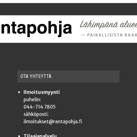
OTA YHTEYT­TÄ
Ilmoitusmyynti
puhelin:
044-714 7805
sähköposti:
ilmoitukset@rantapohja.fi
Tilaajapalvelu