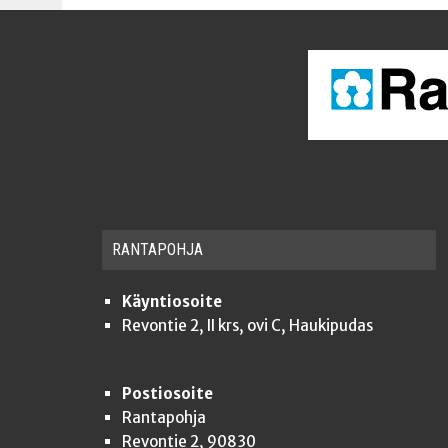
RAN­TA­POH­JA
Käyntiosoite
Revontie 2, II krs, ovi C, Haukipudas
Postiosoite
Rantapohja
Revontie 2, 90830