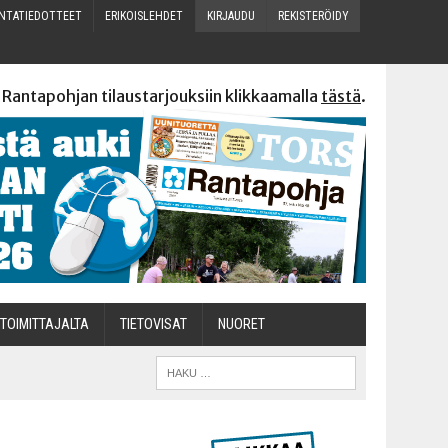
N­TA­TIE­DOT­TEET
ERI­KOIS­LEH­DET
KIR­JAU­DU
REKIS­TE­RÖI­DY
 Rantapohjan tilaustarjouksiin klikkaamalla
tästä
.
TOI­MIT­TA­JAL­TA
TIETOVISAT
NUO­RET