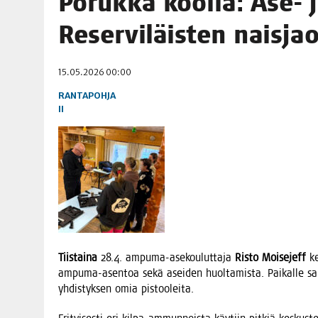
Poruk­ka kool­la: Ase- j
06.08.2026
|
OPIN­TOI­HIN KAN­SA­LAIS­OPIS­TOS­SA VOI SAA­DA AVUSTU
Reser­vi­läis­ten naisja
08.08.2026
|
MENO­VINK­KE­JÄ LOP­PU­KE­SÄN TAPAHTUMIIN
15.05.2026 00:00
RANTAPOHJA
II
Tiis­tai­na
28.4. ampu­ma-ase­kou­lut­ta­ja
Ris­to Moi­se­jeff
ke
ampu­ma-asen­toa sekä asei­den huol­ta­mis­ta. Pai­kal­le s
yhdis­tyk­sen omia pistooleita.