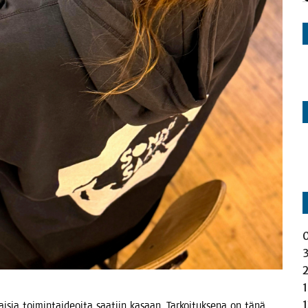
­lai­sia toi­min­tai­deoi­ta saa­tiin kasaan. Tar­koi­tuk­se­na on tänä