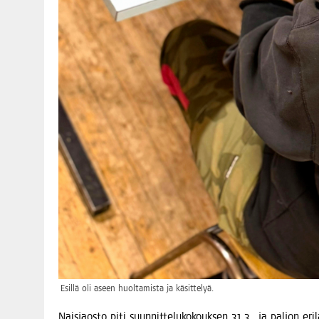
Esil­lä oli aseen huol­ta­mis­ta ja käsittelyä.
Nais­jaos­to piti suun­nit­te­lu­ko­kouk­sen 31.3., ja pal­jon eri