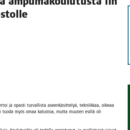
a ampu­ma­kou­lu­tus­ta Iin
STA
ostolle
r­toi ja opas­ti tur­val­lis­ta aseen­kä­sit­te­lyä, tek­niik­kaa, oike­aa
ai tuo­da myös omaa kalus­toa, mut­ta muu­ten esil­lä oli