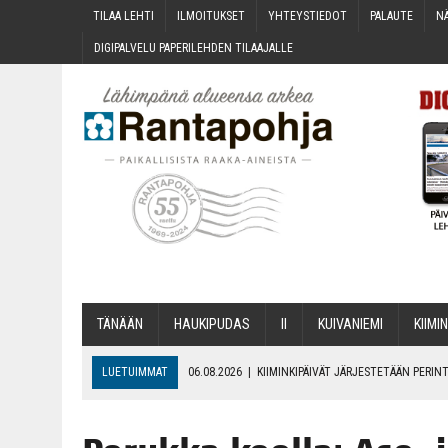
TILAA LEH­TI
ILMOI­TUK­SET
YHTEYS­TIE­DOT
PALAU­TE
NÄ
DIGI­PAL­VE­LU PAPE­RI­LEH­DEN TILAAJALLE
TÄNÄÄN
HAU­KI­PU­DAS
II
KUI­VA­NIE­MI
KII­MIN
LUETUIMMAT
06.08.2026
|
KII­MIN­KI­PÄI­VÄT JÄR­JES­TE­TÄÄN PER
06.08.2026
|
ONKS KAU­NOO NÄKYNY?
06.08.2026
|
MAKA­RO­NI­LAA­TI­KOL­LA ARKEEN