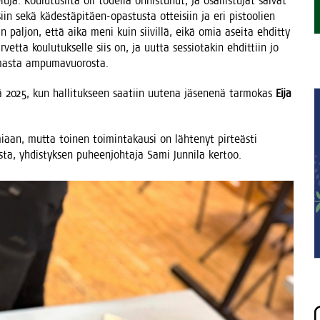
lu­ja. Kou­lu­tusil­ta oli todel­la onnis­tu­nut, ja osal­lis­tu­jat sai­vat
siin sekä kädes­tä­pi­täen-opas­tus­ta ottei­siin ja eri pis­too­lien
iin pal­jon, että aika meni kuin sii­vil­lä, eikä omia asei­ta ehdit­ty
et­ta kou­lu­tuk­sel­le siis on, ja uut­ta ses­sio­ta­kin ehdit­tiin jo
n omas­ta ampumavuorosta.
äl­lä 2025, kun hal­li­tuk­seen saa­tiin uute­na jäse­ne­nä tar­mo­kas
Eija
aan, mut­ta toi­nen toi­min­ta­kausi on läh­te­nyt pir­teäs­ti
s­ta, yhdis­tyk­sen puheen­joh­ta­ja Sami Jun­ni­la kertoo.