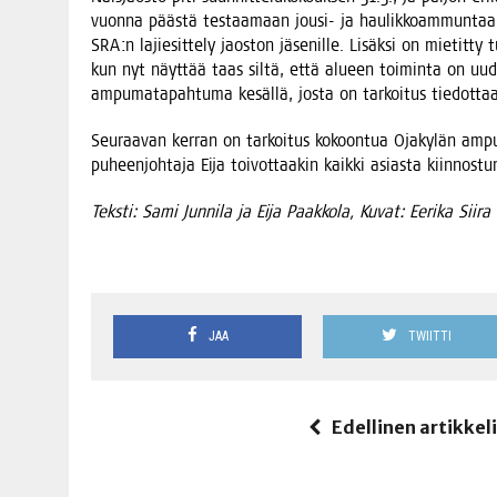
vuon­na pääs­tä tes­taa­maan jousi- ja hau­lik­koam­mun­taa s
SRA:n lajie­sit­te­ly jaos­ton jäse­nil­le. Lisäk­si on mie­tit­t
kun nyt näyt­tää taas sil­tä, että alu­een toi­min­ta on uud
ampu­ma­ta­pah­tu­ma kesäl­lä, jos­ta on tar­koi­tus tie­dot­
Seu­raa­van ker­ran on tar­koi­tus kokoon­tua Oja­ky­län ampu­ma­
puheen­joh­ta­ja Eija toi­vot­taa­kin kaik­ki asias­ta kiin­n
Teks­ti: Sami Jun­ni­la ja Eija Paak­ko­la, Kuvat: Eeri­ka Siira
JAA
TWIITTI
Edellinen artikkel