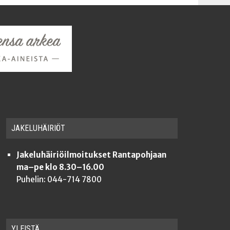
JAKE­LU­HÄI­RIÖT
Jakeluhäiriöilmoitukset Rantapohjaan
ma–pe klo 8.30–16.00
Puhelin: 044-714 7800
YLEISTÄ