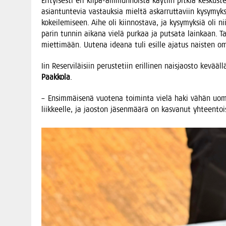
Eri­tyi­ses­ti eri kil­pa-ammun­nois­ta käy­tiin pit­kiä kes­kus­te­
asian­tun­te­via vas­tauk­sia miel­tä askar­rut­ta­viin kysy­myk­
kokei­le­mi­seen. Aihe oli kiin­nos­ta­va, ja kysy­myk­siä oli n
parin tun­nin aika­na vie­lä pur­kaa ja put­sa­ta lain­kaan. Tar­v
miet­ti­mään. Uute­na idea­na tuli esil­le aja­tus nais­te
Iin Reser­vi­läi­siin perus­te­tiin eril­li­nen nais­jaos­to kevä
Paak­ko­la
.
– Ensim­mäi­se­nä vuo­te­na toi­min­ta vie­lä haki vähän uomi­
liik­keel­le, ja jaos­ton jäsen­mää­rä on kas­va­nut yhteen­toi