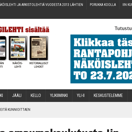
KÖIS­LEH­TI JA ARKIS­TO­LEH­TIÄ VUO­DES­TA 2013 LÄHTIEN
PORUK­KA KOOLLA
IIN KU
Tutustu
­KI
JÄÄ­LI
KEL­LO
YLI­KII­MIN­KI
YLI-II
KES­KUS­TE­LEM­ME
IN­TEI­TÄ KUNNIOITTAEN