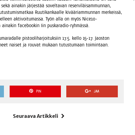
ekä aina­kin jär­jes­tää sovel­ta­van reser­vi­läi­sam­mun­nan,
y tutus­tu­mis­mat­kaa Ruu­ti­kan­kaal­le kivää­riam­mun­nan mer­keis­sä,
el­leen akti­voi­tu­mas­sa. Työn alla on myös Nice10-
taa aina­kin face­boo­kin Iin puskaradio-ryhmässä.
ra­dal­le pis­too­li­har­joi­tuk­siin 17.5. kel­lo 15–17. Jaos­ton
os­tu­neet nai­set ja rou­vat mukaan tutus­tu­maan toimintaan.
PIN
JAA
i
Seuraava Artikkeli