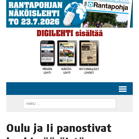
Oulu ja Ii panos­ti­vat