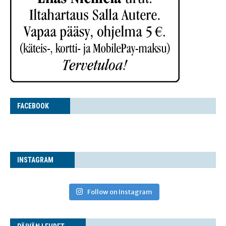
FACE­BOOK
INS­TA­GRAM
Follow on Instagram