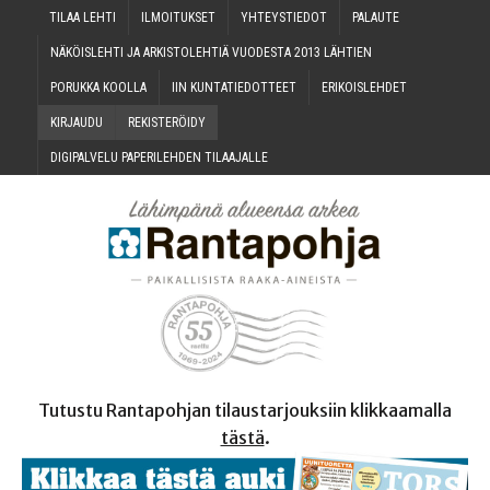
TILAA LEH­TI
ILMOI­TUK­SET
YHTEYS­TIE­DOT
PALAU­TE
NÄKÖIS­LEH­TI JA ARKIS­TO­LEH­TIÄ VUO­DES­TA 2013 LÄHTIEN
PORUK­KA KOOLLA
IIN KUN­TA­TIE­DOT­TEET
ERI­KOIS­LEH­DET
KIR­JAU­DU
REKIS­TE­RÖI­DY
DIGI­PAL­VE­LU PAPE­RI­LEH­DEN TILAAJALLE
Tutustu Rantapohjan tilaustarjouksiin klikkaamalla
tästä
.