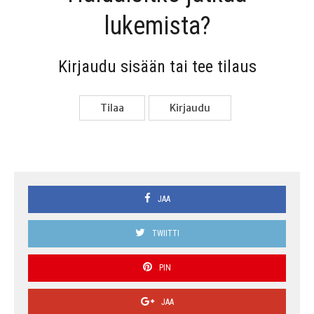
lukemista?
Kir­jau­du sisään tai tee tilaus
Tilaa
Kir­jau­du
JAA
TWIITTI
PIN
JAA