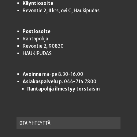
Käyntiosoite
Revontie 2, II krs, ovi C, Haukipudas
Postiosoite
Rantapohja
Revontie 2, 90830
HAUKIPUDAS
Avoinna
ma-pe 8.30-16.00
Asiakaspalvelu
p. 044-714 7800
Rantapohja ilmestyy torstaisin
OTA YHTEYT­TÄ