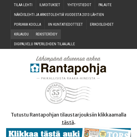
TILAA LEH­TI
ILMOI­TUK­SET
YHTEYS­TIE­DOT
PALAU­TE
NÄKÖIS­LEH­TI JA ARKIS­TO­LEH­TIÄ VUO­DES­TA 2013 LÄHTIEN
PORUK­KA KOOLLA
IIN KUN­TA­TIE­DOT­TEET
ERI­KOIS­LEH­DET
KIR­JAU­DU
REKIS­TE­RÖI­DY
DIGI­PAL­VE­LU PAPE­RI­LEH­DEN TILAAJALLE
Tutustu Rantapohjan tilaustarjouksiin klikkaamalla
tästä
.