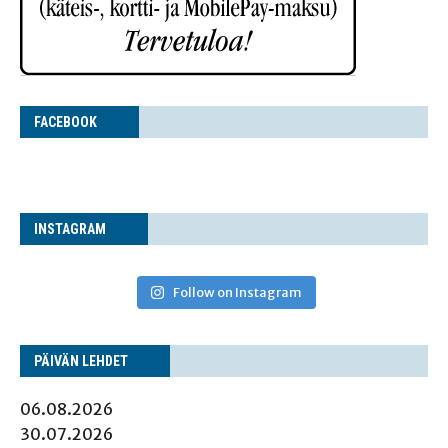
FACE­BOOK
INS­TA­GRAM
Follow on Instagram
PÄI­VÄN LEHDET
06.08.2026
30.07.2026