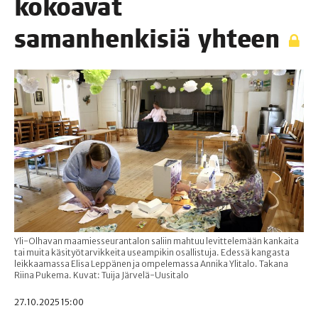
kokoa­vat
saman­hen­ki­siä yhteen
Yli-Olhavan maamiesseurantalon saliin mahtuu levittelemään kankaita
tai muita käsityötarvikkeita useampikin osallistuja. Edessä kangasta
leikkaamassa Elisa Leppänen ja ompelemassa Annika Ylitalo. Takana
Riina Pukema. Kuvat: Tuija Järvelä-Uusitalo
27.10.2025 15:00