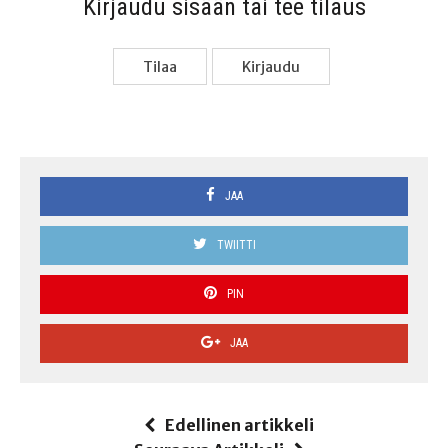
Kir­jau­du sisään tai tee tilaus
Tilaa
Kir­jau­du
JAA
TWIITTI
PIN
JAA
Edellinen artikkeli