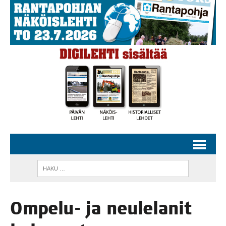
Ompe­lu- ja neu­le­la­nit