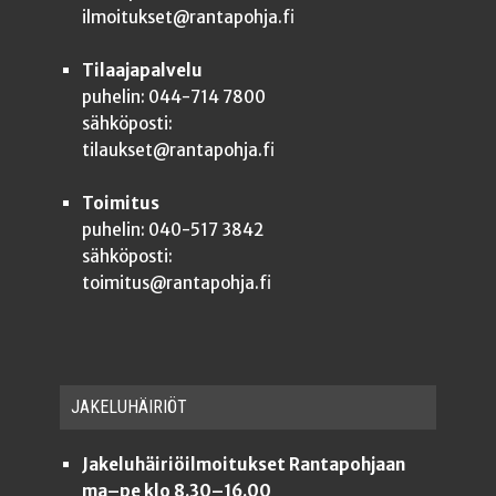
ilmoitukset@rantapohja.fi
Tilaajapalvelu
puhelin: 044-714 7800
sähköposti:
tilaukset@rantapohja.fi
Toimitus
puhelin: 040-517 3842
sähköposti:
toimitus@rantapohja.fi
JAKE­LU­HÄI­RIÖT
Jakeluhäiriöilmoitukset Rantapohjaan
ma–pe klo 8.30–16.00