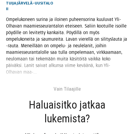
TUIJA JÄRVELÄ-UUSITALO
II
Ompe­lu­ko­neen suri­na ja iloi­nen puheen­so­ri­na kuu­lu­vat Yli-
Olha­van maa­mies­seu­ran­ta­lon etei­seen. Saliin koo­tuil­le isoil­le
pöy­dil­le on levi­tet­ty kan­kai­ta. Pöy­dil­lä on myös
ompe­lu­ko­nei­ta ja sau­mu­rei­ta. Lavan vie­rel­lä on sili­tys­lau­ta ja
‑rau­ta. Meneil­lään on ompe­lu- ja neu­le­la­nit, joi­hin
maa­mies­seu­ran­ta­lol­le saa tul­la ompe­le­maan, virk­kaa­maan,
neu­lo­maan tai teke­mään mui­ta käsi­töi­tä vaik­ka koko
päi­väk­si. Lanit sai­vat alkun­sa vii­me kevää­nä, kun Yli-
Olha­van maa-…
Vain Tilaa­jil­le
Haluai­sit­ko jat­kaa
lukemista?