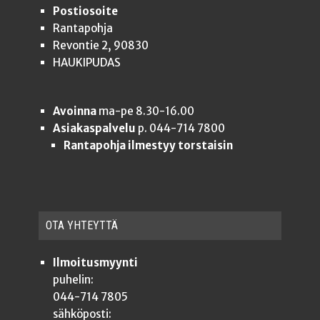
Postiosoite
Rantapohja
Revontie 2, 90830
HAUKIPUDAS
Avoinna
ma-pe 8.30-16.00
Asiakaspalvelu
p. 044-714 7800
Rantapohja ilmestyy torstaisin
OTA YHTEYT­TÄ
Ilmoitusmyynti
puhelin:
044-714 7805
sähköposti: