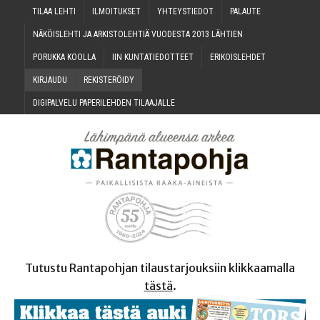
TILAA LEH­TI
ILMOI­TUK­SET
YHTEYS­TIE­DOT
PALAU­TE
NÄKÖIS­LEH­TI JA ARKIS­TO­LEH­TIÄ VUO­DES­TA 2013 LÄHTIEN
PORUK­KA KOOLLA
IIN KUN­TA­TIE­DOT­TEET
ERI­KOIS­LEH­DET
KIR­JAU­DU
REKIS­TE­RÖI­DY
DIGI­PAL­VE­LU PAPE­RI­LEH­DEN TILAAJALLE
Tutustu Rantapohjan tilaustarjouksiin klikkaamalla
tästä
.