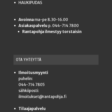
HAUKIPUDAS
Avoinna
ma-pe 8.30-16.00
Asiakaspalvelu
p. 044-714 7800
Rantapohja ilmestyy torstaisin
OTA YHTEYT­TÄ
Ilmoitusmyynti
puhelin:
044-714 7805
sähköposti:
ilmoitukset@rantapohja.fi
Tilaajapalvelu