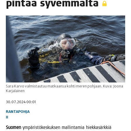
pin­taa syvemmältä
Sara Karvo valmistautuu matkaansa kohti meren pohjaan. Kuva: Joona
Karjalainen
30.07.2024 00:01
RANTAPOHJA
II
Suo­men
ympä­ris­tö­kes­kuk­sen mal­lin­ta­mia hiek­ka­särk­kiä