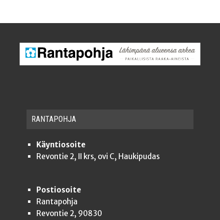
RAN­TA­POH­JA
Käyntiosoite
Revontie 2, II krs, ovi C, Haukipudas
Postiosoite
Rantapohja
Revontie 2, 90830