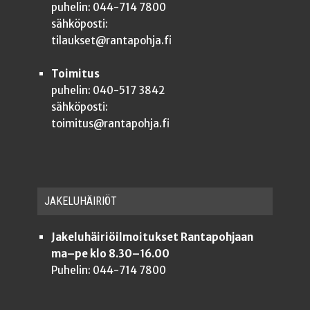
puhelin: 044-714 7800
sähköposti:
tilaukset@rantapohja.fi
Toimitus
puhelin: 040-517 3842
sähköposti:
toimitus@rantapohja.fi
JAKE­LU­HÄI­RIÖT
Jakeluhäiriöilmoitukset Rantapohjaan
ma–pe klo 8.30–16.00
Puhelin: 044-714 7800