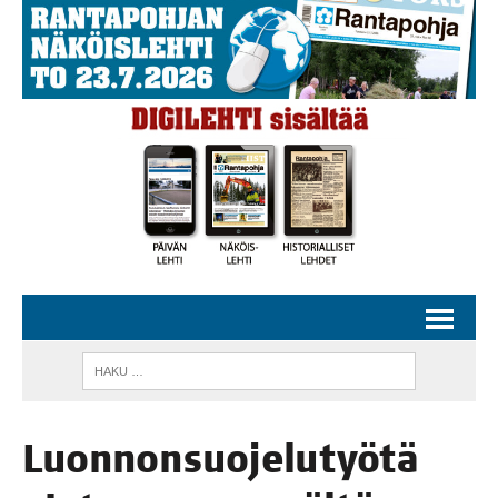
Luon­non­suo­je­lu­työ­tä