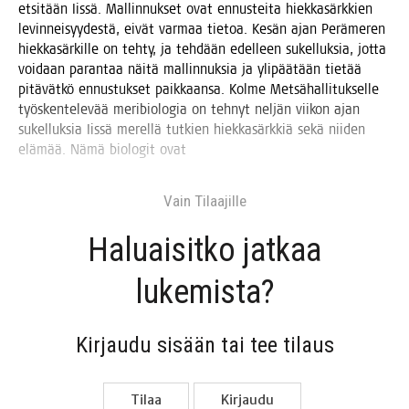
etsi­tään Iis­sä. Mal­lin­nuk­set ovat ennus­tei­ta hiek­ka­särk­kien
levin­nei­syy­des­tä, eivät var­maa tie­toa. Kesän ajan Perä­me­ren
hiek­ka­sär­kil­le on teh­ty, ja teh­dään edel­leen sukel­luk­sia, jot­ta
voi­daan paran­taa näi­tä mal­lin­nuk­sia ja yli­pää­tään tie­tää
pitä­vät­kö ennus­tuk­set paik­kaan­sa. Kol­me Met­sä­hal­li­tuk­sel­le
työs­ken­te­le­vää meri­bio­lo­gia on teh­nyt nel­jän vii­kon ajan
sukel­luk­sia Iis­sä merel­lä tut­kien hiek­ka­särk­kiä sekä nii­den
elä­mää. Nämä bio­lo­git ovat
Vain Tilaa­jil­le
Haluai­sit­ko jat­kaa
lukemista?
Kir­jau­du sisään tai tee tilaus
Tilaa
Kir­jau­du