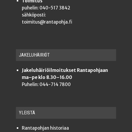
Toimitus
puhelin: 040-517 3842
sähköposti:
toimitus@rantapohja.fi
JAKE­LU­HÄI­RIÖT
Jakeluhäiriöilmoitukset Rantapohjaan
ma–pe klo 8.30–16.00
Puhelin: 044-714 7800
YLEISTÄ
Ran­ta­poh­jan historiaa