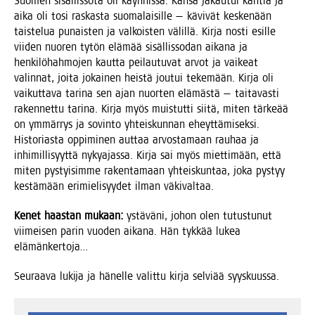
Suo­men sisäl­lis­so­ta oli käyn­nis­sä. Kan­sa jakau­tui kah­tia ja
aika oli tosi ras­kas­ta suo­ma­lai­sil­le — kävi­vät kes­ke­nään
tais­te­lua punais­ten ja val­kois­ten välil­lä. Kir­ja nos­ti esil­le
vii­den nuo­ren tytön elä­mää sisäl­lis­so­dan aika­na ja
hen­ki­lö­hah­mo­jen kaut­ta pei­lau­tu­vat arvot ja vai­keat
valin­nat, joi­ta jokai­nen heis­tä jou­tui teke­mään. Kir­ja oli
vai­kut­ta­va tari­na sen ajan nuor­ten elä­mäs­tä — tai­ta­vas­ti
raken­net­tu tari­na. Kir­ja myös muis­tut­ti sii­tä, miten tär­ke­ää
on ymmär­rys ja sovin­to yhteis­kun­nan eheyt­tä­mi­sek­si.
His­to­rias­ta oppi­mi­nen aut­taa arvos­ta­maan rau­haa ja
inhi­mil­li­syyt­tä nyky­ajas­sa. Kir­ja sai myös miet­ti­mään, että
miten pys­tyi­sim­me raken­ta­maan yhteis­kun­taa, joka pys­tyy
kes­tä­mään eri­mie­li­syy­det ilman väkivaltaa.
Kenet haas­tan mukaan:
ystä­vä­ni, johon olen tutus­tu­nut
vii­mei­sen parin vuo­den aika­na. Hän tyk­kää lukea
elämänkertoja…
Seu­raa­va luki­ja ja hänel­le valit­tu kir­ja sel­vi­ää syyskuussa.