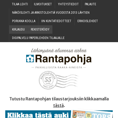
TILAA LEH­TI
ILMOI­TUK­SET
YHTEYS­TIE­DOT
PALAU­TE
NÄKÖIS­LEH­TI JA ARKIS­TO­LEH­TIÄ VUO­DES­TA 2013 LÄHTIEN
PORUK­KA KOOLLA
IIN KUN­TA­TIE­DOT­TEET
ERI­KOIS­LEH­DET
KIR­JAU­DU
REKIS­TE­RÖI­DY
DIGI­PAL­VE­LU PAPE­RI­LEH­DEN TILAAJALLE
Tutustu Rantapohjan tilaustarjouksiin klikkaamalla
tästä
.