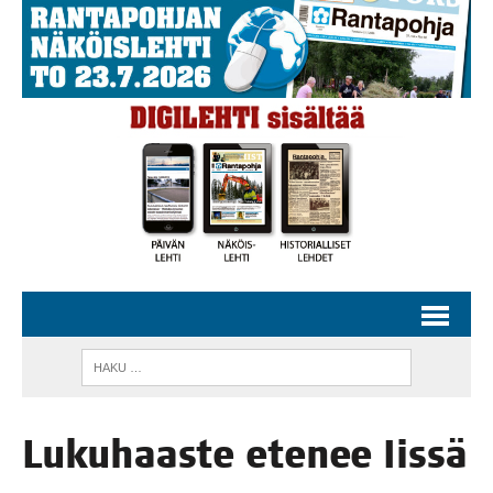
Luku­haas­te ete­nee Iissä