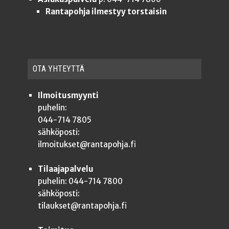
Rantapohja ilmestyy torstaisin
OTA YHTEYT­TÄ
Ilmoitusmyynti
puhelin:
044-714 7805
sähköposti:
ilmoitukset@rantapohja.fi
Tilaajapalvelu
puhelin: 044-714 7800
sähköposti:
tilaukset@rantapohja.fi