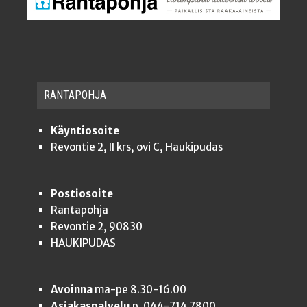
RAN­TA­POH­JA
Käyntiosoite
Revontie 2, II krs, ovi C, Haukipudas
Postiosoite
Rantapohja
Revontie 2, 90830
HAUKIPUDAS
Avoinna
ma-pe 8.30-16.00
Asiakaspalvelu
p. 044-714 7800