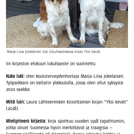
Mar­ja-Lii­sa Joke­lai­nen luki luku­haas­tees­sa kir­jan Yksi kevät.
Iin kir­jas­ton elo­kuun luku­haas­te on suoritettu.
Kuka luki:
olen kou­lu­ter­vey­den­hoi­ta­ja Mar­ja-Lii­sa Joke­lai­sen.
Työ­paik­ka­ni on Val­ta­rin ylä­kou­lul­la, jos­sa olen ollut syk­sys­tä
2010 saakka.
Mitä luin:
Lau­ra Läh­teen­mäen kir­joit­ta­man kir­jan “Yksi kevät”
(2018).
Mie­li­pi­tee­ni kir­jas­ta:
kir­ja sijoit­tuu vuo­den 1918 tapah­tu­miin,
jot­ka oli­vat Suo­mes­sa hyvin mer­kit­tä­viä ja traa­gi­sia —