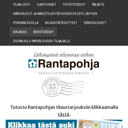
TILAA LEH­TI
ILMOI­TUK­SET
YHTEYS­TIE­DOT
PALAU­TE
NÄKÖIS­LEH­TI JA ARKIS­TO­LEH­TIÄ VUO­DES­TA 2013 LÄHTIEN
PORUK­KA KOOLLA
IIN KUN­TA­TIE­DOT­TEET
ERI­KOIS­LEH­DET
KIR­JAU­DU
REKIS­TE­RÖI­DY
DIGI­PAL­VE­LU PAPE­RI­LEH­DEN TILAAJALLE
Tutustu Rantapohjan tilaustarjouksiin klikkaamalla
tästä
.