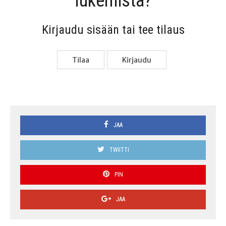
lukemista?
Kir­jau­du sisään tai tee tilaus
Tilaa
Kir­jau­du
JAA
TWIITTI
PIN
JAA