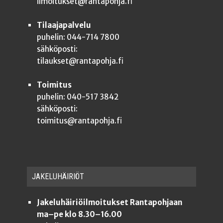
ilmoitukset@rantapohja.fi
Tilaajapalvelu
puhelin: 044-714 7800
sähköposti:
tilaukset@rantapohja.fi
Toimitus
puhelin: 040-517 3842
sähköposti:
toimitus@rantapohja.fi
JAKE­LU­HÄI­RIÖT
Jakeluhäiriöilmoitukset Rantapohjaan
ma–pe klo 8.30–16.00