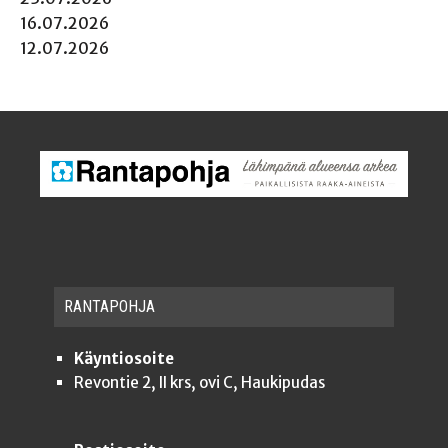
16.07.2026
12.07.2026
RAN­TA­POH­JA
Käyntiosoite
Revontie 2, II krs, ovi C, Haukipudas