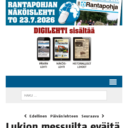
Edellinen
Päivän lehteen
Seuraava
Lukion mes­suil­ta eväi­tä