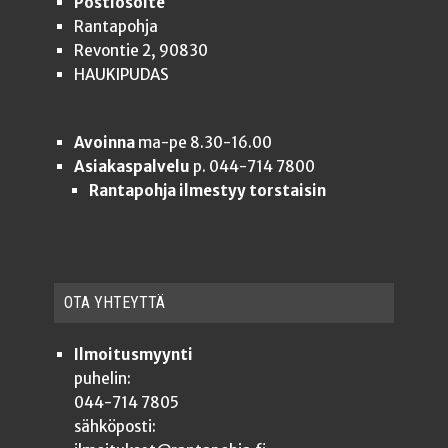
Postiosoite
Rantapohja
Revontie 2, 90830
HAUKIPUDAS
Avoinna
ma-pe 8.30-16.00
Asiakaspalvelu
p. 044-714 7800
Rantapohja ilmestyy torstaisin
OTA YHTEYT­TÄ
Ilmoitusmyynti
puhelin:
044-714 7805
sähköposti: