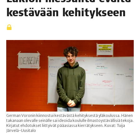
kes­tä­vään kehitykseen
German Voronin kiinnostui kestävästä kehityksestä yläkoulussa. Hänen
takanaan olevalle seinälle sai ideoida koululle ilmastoystävällisiä tekoja.
Kirjatut ehdotukset liittyivät pääasiassa kierrätykseen. Kuvat: Tuija
Järvelä-Uusitalo