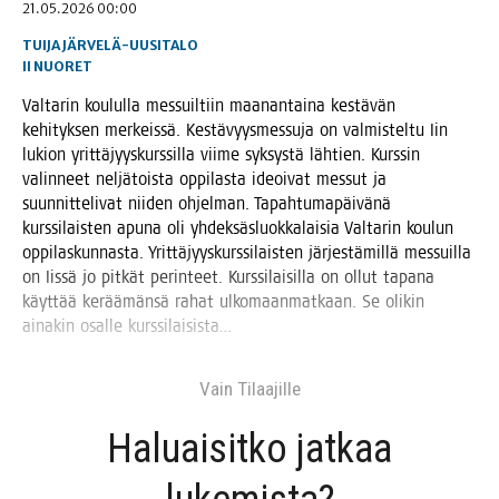
21.05.2026 00:00
TUIJA JÄRVELÄ-UUSITALO
II
NUORET
Val­ta­rin kou­lul­la mes­suil­tiin maa­nan­tai­na kes­tä­vän
kehi­tyk­sen mer­keis­sä. Kes­tä­vyys­mes­su­ja on val­mis­tel­tu Iin
lukion yrit­tä­jyys­kurs­sil­la vii­me syk­sys­tä läh­tien. Kurs­sin
valin­neet nel­jä­tois­ta oppi­las­ta ideoi­vat mes­sut ja
suun­nit­te­li­vat nii­den ohjel­man. Tapah­tu­ma­päi­vä­nä
kurs­si­lais­ten apu­na oli yhdek­säs­luok­ka­lai­sia Val­ta­rin kou­lun
oppi­las­kun­nas­ta. Yrit­tä­jyys­kurs­si­lais­ten jär­jes­tä­mil­lä mes­suil­la
on Iis­sä jo pit­kät perin­teet. Kurs­si­lai­sil­la on ollut tapa­na
käyt­tää kerää­män­sä rahat ulko­maan­mat­kaan. Se oli­kin
aina­kin osal­le kurssilaisista…
Vain Tilaa­jil­le
Haluai­sit­ko jat­kaa