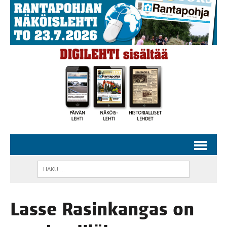
Las­se Rasin­kan­gas on