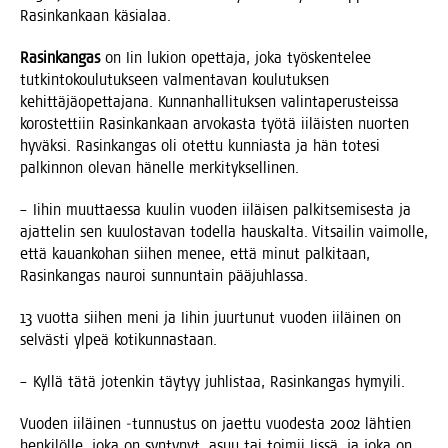
Rasin­kan­kaan käsialaa.
Rasin­kan­gas
on Iin lukion opet­ta­ja, joka työs­ken­te­lee
tut­kin­to­kou­lu­tuk­seen val­men­ta­van kou­lu­tuk­sen
kehit­tä­jä­opet­ta­ja­na. Kun­nan­hal­li­tuk­sen valin­ta­pe­rus­teis­sa
koros­tet­tiin Rasin­kan­kaan arvo­kas­ta työ­tä iiläis­ten nuor­ten
hyväk­si. Rasin­kan­gas oli otet­tu kun­nias­ta ja hän tote­si
pal­kin­non ole­van hänel­le merkityksellinen.
– Iihin muut­taes­sa kuu­lin vuo­den iiläi­sen pal­kit­se­mi­ses­ta ja
ajat­te­lin sen kuu­los­ta­van todel­la haus­kal­ta. Vit­sai­lin vai­mol­le,
että kau­an­ko­han sii­hen menee, että minut pal­ki­taan,
Rasin­kan­gas nau­roi sun­nun­tain pääjuhlassa.
13 vuot­ta sii­hen meni ja Iihin juur­tu­nut vuo­den iiläi­nen on
sel­väs­ti ylpeä kotikunnastaan.
– Kyl­lä tätä joten­kin täy­tyy juh­lis­taa, Rasin­kan­gas hymyili.
Vuo­den iiläi­nen ‑tun­nus­tus on jaet­tu vuo­des­ta 2002 läh­tien
hen­ki­löl­le, joka on syn­ty­nyt, asuu tai toi­mii Iis­sä, ja joka on