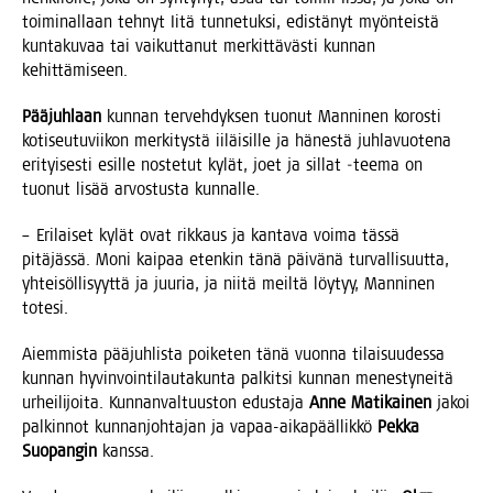
toi­mi­nal­laan teh­nyt Iitä tun­ne­tuk­si, edis­tä­nyt myön­teis­tä
kun­ta­ku­vaa tai vai­kut­ta­nut mer­kit­tä­väs­ti kun­nan
kehittämiseen.
Pää­juh­laan
kun­nan ter­veh­dyk­sen tuo­nut Man­ni­nen koros­ti
koti­seu­tu­vii­kon mer­ki­tys­tä iiläi­sil­le ja hänes­tä juh­la­vuo­te­na
eri­tyi­ses­ti esil­le nos­te­tut kylät, joet ja sil­lat ‑tee­ma on
tuo­nut lisää arvos­tus­ta kunnalle.
– Eri­lai­set kylät ovat rik­kaus ja kan­ta­va voi­ma täs­sä
pitä­jäs­sä. Moni kai­paa eten­kin tänä päi­vä­nä tur­val­li­suut­ta,
yhtei­söl­li­syyt­tä ja juu­ria, ja nii­tä meil­tä löy­tyy, Man­ni­nen
totesi.
Aiem­mis­ta pää­juh­lis­ta poi­ke­ten tänä vuon­na tilai­suu­des­sa
kun­nan hyvin­voin­ti­lau­ta­kun­ta pal­kit­si kun­nan menes­ty­nei­tä
urhei­li­joi­ta. Kun­nan­val­tuus­ton edus­ta­ja
Anne Mati­kai­nen
jakoi
pal­kin­not kun­nan­joh­ta­jan ja vapaa-aika­pääl­lik­kö
Pek­ka
Suo­pan­gin
kanssa.