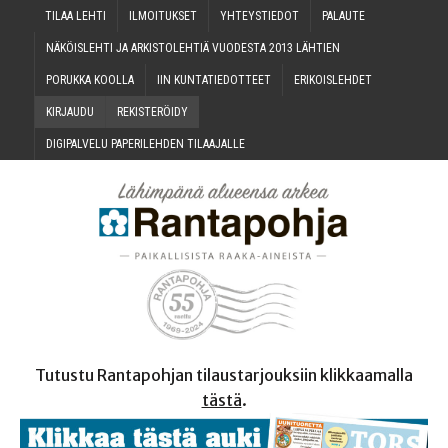
TILAA LEH­TI
ILMOI­TUK­SET
YHTEYS­TIE­DOT
PALAU­TE
NÄKÖIS­LEH­TI JA ARKIS­TO­LEH­TIÄ VUO­DES­TA 2013 LÄHTIEN
PORUK­KA KOOLLA
IIN KUN­TA­TIE­DOT­TEET
ERI­KOIS­LEH­DET
KIR­JAU­DU
REKIS­TE­RÖI­DY
DIGI­PAL­VE­LU PAPE­RI­LEH­DEN TILAAJALLE
Tutustu Rantapohjan tilaustarjouksiin klikkaamalla
tästä
.