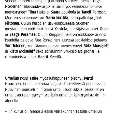
Vuo­den nuo­ren urhei­li­jan pal­kin­non sai ylei­sur­hei­li­ja
Olga
Hok­ka­nen
. Tilai­suu­des­sa pal­kit­tiin myös val­jak­kour­hei­lus­sa
menes­ty­neet
Tii­na Haka­la
,
Saa­ra Louk­ko­la
ja
Tane­li Pant­sar
,
Montén suo­men­mes­ta­ri
Maria Kurt­ti­la
, len­to­pal­loi­li­ja
Jooa
Pil­to­nen
, Oulun Kärp­pien u16-jouk­ku­ees­sa Suo­men
mes­ta­ruu­den voit­ta­nut
Lee­vi Kan­to­la
, hiih­tä­jä­si­sa­ruk­set
Oona
ja
Saa­ga Pesä­maa
, Oulun Kärp­pien nais­ten jouk­ku­ees­sa ensi
kau­del­la pelaa­va
Nea Ron­kai­nen
, KKP:ssä jää­kiek­koa pelaa­va
Sii­ri Tolo­nen
, kent­tä­am­mun­nas­sa menes­ty­neet
Mika Moi­se­jeff
ja
Ris­to Moi­se­jeff
sekä tal­viuin­nin SM-kisois­sa prons­sil­le
rin­tauin­nis­sa uinut
Maa­rit Kestilä.
Urhei­lua
nos­ti esil­le myös juh­la­pu­heen pitä­nyt
Pert­ti
Huo­vi­nen
. Urhei­lu­his­to­ri­aa laa­jas­ti käsi­tel­lees­sä puhees­saan
Huo­vi­nen muis­te­li niin omia urhei­lusuo­ri­tuk­sia, pai­kal­lis­ten
urhei­luseu­ro­jen syn­ty­mis­tä kuin urhei­lun kehit­ty­mis­tä­kin Iin
alueella.
– Iin kun­ta oli hie­nos­ti esil­lä val­ta­kun­nan tasol­la urhei­lun