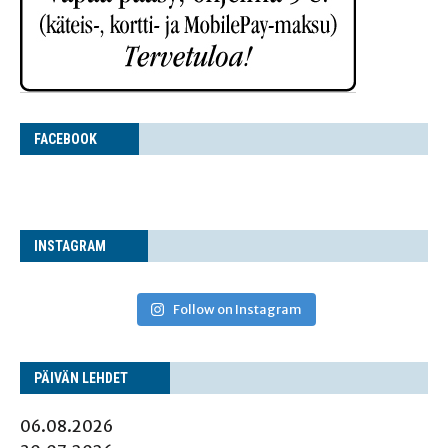
FACE­BOOK
INS­TA­GRAM
Follow on Instagram
PÄI­VÄN LEHDET
06.08.2026