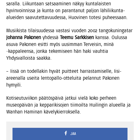
saral­la. Lii­kun­taan sat­saa­mi­nen näkyy kun­ta­lais­ten
hyvin­voin­nis­sa ja kun­ta on paran­ta­nut pal­jon lähi­lii­kun­ta-
aluei­den saa­vu­tet­ta­vuu­des­sa, Huo­vi­nen tote­si puheessaan.
Musii­kis­ta tilai­suu­des­sa vas­ta­si vuo­den 2002 tan­go­ku­nin­ga­tar
Johan­na Pako­nen
yhdes­sä
Tee­mu Sark­ki­sen
kans­sa. Oulus­sa
asu­va Pako­nen esit­ti myös uusim­man Ter­vei­sin, minä
‑kap­pa­leen­sa, jon­ka teke­mi­seen hän haki vauh­tia
Yhdys­val­lois­ta saakka.
– Iis­sä on todel­la­kin hyvät puit­teet har­ras­ta­mi­sel­le, Iisi-
aree­nal­la usei­ta len­to­pal­lo-otte­lui­ta pelan­nut Pako­nen
hymyili.
Koti­seu­tu­vii­kon pää­tös­päi­vä jat­kui vie­lä koko per­heen
museo­päi­vän ja kep­pa­ri­ki­so­jen tii­moil­ta Hui­lin­gin alu­eel­la ja
Wan­han Hami­nan kävelykierroksella.
JAA