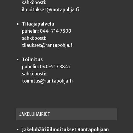
sähköposti:
ilmoitukset@rantapohja.fi
Tilaajapalvelu
puhelin: 044-714 7800
sähköposti:
tilaukset@rantapohja.fi
Toimitus
puhelin: 040-517 3842
sähköposti:
toimitus@rantapohja.fi
JAKE­LU­HÄI­RIÖT
Jakeluhäiriöilmoitukset Rantapohjaan