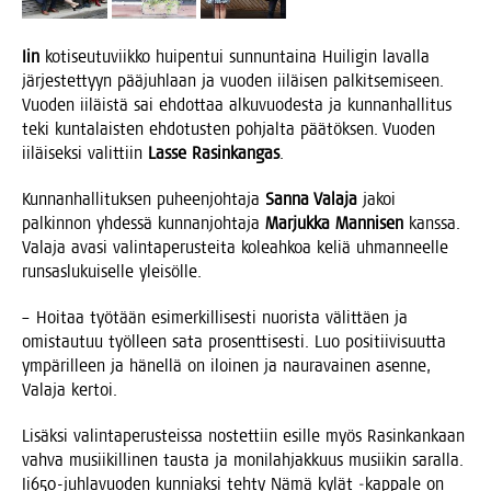
Iin
koti­seu­tu­viik­ko hui­pen­tui sun­nun­tai­na Hui­li­gin laval­la
jär­jes­tet­tyyn pää­juh­laan ja vuo­den iiläi­sen pal­kit­se­mi­seen.
Vuo­den iiläis­tä sai ehdot­taa alku­vuo­des­ta ja kun­nan­hal­li­tus
teki kun­ta­lais­ten ehdo­tus­ten poh­jal­ta pää­tök­sen. Vuo­den
iiläi­sek­si valit­tiin
Las­se Rasin­kan­gas
.
Kun­nan­hal­li­tuk­sen puheen­joh­ta­ja
San­na Vala­ja
jakoi
pal­kin­non yhdes­sä kun­nan­joh­ta­ja
Mar­juk­ka Man­ni­sen
kans­sa.
Vala­ja ava­si valin­ta­pe­rus­tei­ta koleah­koa keliä uhman­neel­le
run­sas­lu­kui­sel­le yleisölle.
– Hoi­taa työ­tään esi­mer­kil­li­ses­ti nuo­ris­ta välit­täen ja
omis­tau­tuu työl­leen sata pro­sent­ti­ses­ti. Luo posi­tii­vi­suut­ta
ympä­ril­leen ja hänel­lä on iloi­nen ja nau­ra­vai­nen asen­ne,
Vala­ja kertoi.
Lisäk­si valin­ta­pe­rus­teis­sa nos­tet­tiin esil­le myös Rasin­kan­kaan
vah­va musii­kil­li­nen taus­ta ja moni­lah­jak­kuus musii­kin saral­la.
Ii650-juh­la­vuo­den kun­niak­si teh­ty Nämä kylät ‑kap­pa­le on