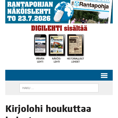
Kir­jo­lo­hi hou­kut­taa