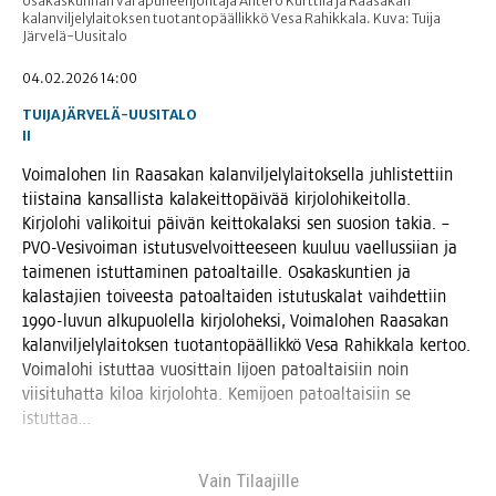
osakaskunnan varapuheenjohtaja Antero Kurttila ja Raasakan
kalanviljelylaitoksen tuotantopäällikkö Vesa Rahikkala. Kuva: Tuija
Järvelä-Uusitalo
04.02.2026 14:00
TUIJA JÄRVELÄ-UUSITALO
II
Voi­ma­lo­hen Iin Raa­sa­kan kalan­vil­je­ly­lai­tok­sel­la juh­lis­tet­tiin
tiis­tai­na kan­sal­lis­ta kala­keit­to­päi­vää kir­jo­lo­hi­kei­tol­la.
Kir­jo­lo­hi vali­koi­tui päi­vän keit­to­ka­lak­si sen suo­sion takia. –
PVO-Vesi­voi­man istu­tus­vel­voit­tee­seen kuu­luu vael­lus­sii­an ja
tai­me­nen istut­ta­mi­nen patoal­tail­le. Osa­kas­kun­tien ja
kalas­ta­jien toi­vees­ta patoal­tai­den istu­tus­ka­lat vaih­det­tiin
1990-luvun alku­puo­lel­la kir­jo­lo­hek­si, Voi­ma­lo­hen Raa­sa­kan
kalan­vil­je­ly­lai­tok­sen tuo­tan­to­pääl­lik­kö Vesa Rahik­ka­la ker­too.
Voi­ma­lo­hi istut­taa vuo­sit­tain Iijoen patoal­tai­siin noin
vii­si­tu­hat­ta kiloa kir­jo­loh­ta. Kemi­joen patoal­tai­siin se
istuttaa…
Vain Tilaa­jil­le