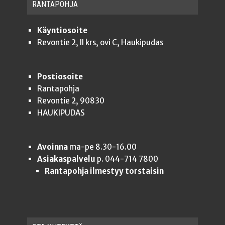
RAN­TA­POH­JA
Käyntiosoite
Revontie 2, II krs, ovi C, Haukipudas
Postiosoite
Rantapohja
Revontie 2, 90830
HAUKIPUDAS
Avoinna
ma-pe 8.30-16.00
Asiakaspalvelu
p. 044-714 7800
Rantapohja ilmestyy torstaisin