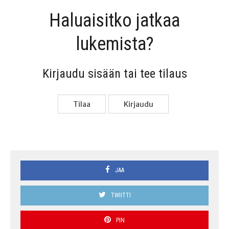
Haluai­sit­ko jat­kaa
lukemista?
Kir­jau­du sisään tai tee tilaus
Tilaa
Kir­jau­du
JAA
TWIITTI
PIN