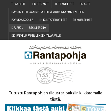
TILAA LEH­TI
ILMOI­TUK­SET
YHTEYS­TIE­DOT
PALAU­TE
NÄKÖIS­LEH­TI JA ARKIS­TO­LEH­TIÄ VUO­DES­TA 2013 LÄHTIEN
PORUK­KA KOOLLA
IIN KUN­TA­TIE­DOT­TEET
ERI­KOIS­LEH­DET
KIR­JAU­DU
REKIS­TE­RÖI­DY
DIGI­PAL­VE­LU PAPE­RI­LEH­DEN TILAAJALLE
Tutustu Rantapohjan tilaustarjouksiin klikkaamalla
tästä
.