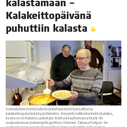
kalas­ta­maan –
Kala­keit­to­päi­vä­nä
puhut­tiin kalasta
Voimalohen toimistolla Iissä kiehautettiin kansallisena
kalakeittopäivänä kirjolohikeitto. Kirjolohi valikoitui keittokalaksi,
koska se on haluttu saaliskala. Keittoa kauhomassa Etelä-Iin
osakaskunnan puheenjohtaja Risto Tolonen. Takana Pohjois-Iin