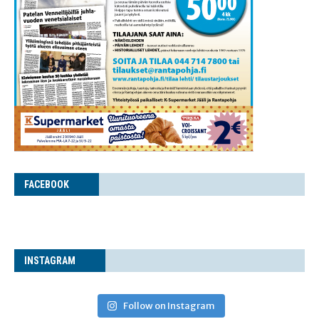
FACE­BOOK
INS­TA­GRAM
Follow on Instagram