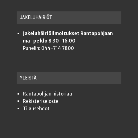
JAKE­LU­HÄI­RIÖT
Jakeluhäiriöilmoitukset Rantapohjaan
ma–pe klo 8.30–16.00
Puhelin: 044-714 7800
YLEISTÄ
Ran­ta­poh­jan historiaa
Rekis­te­ri­se­los­te
Tilauseh­dot