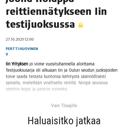
reit­tien­nä­tyk­seen Iin
testijuoksussa
27.10.2025 12:00
PERTTI HUOVINEN
II
Iin Yri­tyk­sen
jo vii­me vuo­si­tu­han­nel­la aloit­ta­ma
Tes­ti­juok­susar­ja oli alku­aan Iin ja Oulun seu­dun juok­si­joi­den
toi­ve saa­da tes­ta­ta kun­ton­sa kehi­tys­tä sään­nöl­li­ses­ti
samal­la, mie­lel­lään viral­li­sel­la rei­til­lä. Niin­pä seu­ras­sa
otet­tiin kop­pi ja pan­tiin toimeksi.
Vain Tilaa­jil­le
Haluai­sit­ko jat­kaa