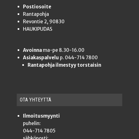
Postiosoite
Rantapohja
Revontie 2, 90830
HAUKIPUDAS
Avoinna
ma-pe 8.30-16.00
Asiakaspalvelu
p. 044-714 7800
Rantapohja ilmestyy torstaisin
OTA YHTEYT­TÄ
Ilmoitusmyynti
puhelin:
044-714 7805
sähköposti: