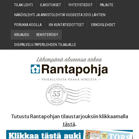
TILAA LEH­TI
ILMOI­TUK­SET
YHTEYS­TIE­DOT
PALAU­TE
NÄKÖIS­LEH­TI JA ARKIS­TO­LEH­TIÄ VUO­DES­TA 2013 LÄHTIEN
PORUK­KA KOOLLA
IIN KUN­TA­TIE­DOT­TEET
ERI­KOIS­LEH­DET
KIR­JAU­DU
REKIS­TE­RÖI­DY
DIGI­PAL­VE­LU PAPE­RI­LEH­DEN TILAAJALLE
Tutustu Rantapohjan tilaustarjouksiin klikkaamalla
tästä
.