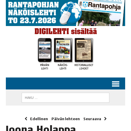
Edellinen
Päivän lehteen
Seuraava
Joo­na Holap­pa