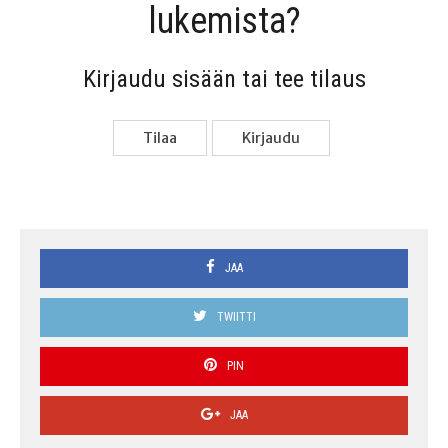
lukemista?
Kir­jau­du sisään tai tee tilaus
Tilaa
Kir­jau­du
JAA
TWIITTI
PIN
JAA