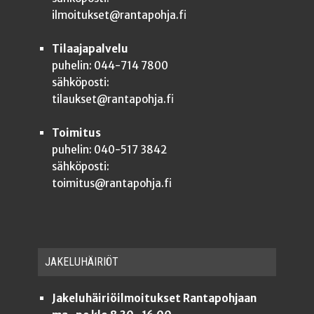
ilmoitukset@rantapohja.fi
Tilaajapalvelu
puhelin: 044-714 7800
sähköposti:
tilaukset@rantapohja.fi
Toimitus
puhelin: 040-517 3842
sähköposti:
toimitus@rantapohja.fi
JAKE­LU­HÄI­RIÖT
Jakeluhäiriöilmoitukset Rantapohjaan