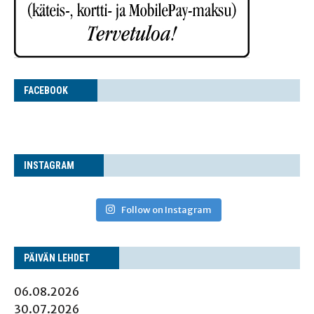
FACE­BOOK
INS­TA­GRAM
Follow on Instagram
PÄI­VÄN LEHDET
06.08.2026
30.07.2026