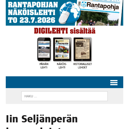
Iin Sel­jän­pe­rän