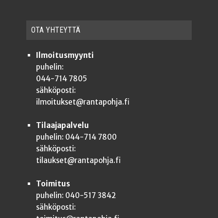
OTA YHTEYT­TÄ
Ilmoitusmyynti
puhelin:
044-714 7805
sähköposti:
ilmoitukset@rantapohja.fi
Tilaajapalvelu
puhelin: 044-714 7800
sähköposti:
tilaukset@rantapohja.fi
Toimitus
puhelin: 040-517 3842
sähköposti: