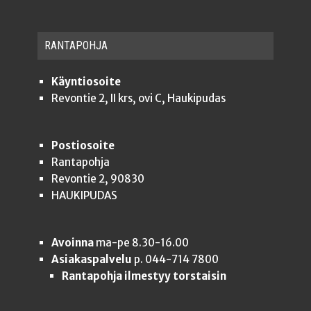
RAN­TA­POH­JA
Käyntiosoite
Revontie 2, II krs, ovi C, Haukipudas
Postiosoite
Rantapohja
Revontie 2, 90830
HAUKIPUDAS
Avoinna
ma-pe 8.30-16.00
Asiakaspalvelu
p. 044-714 7800
Rantapohja ilmestyy torstaisin