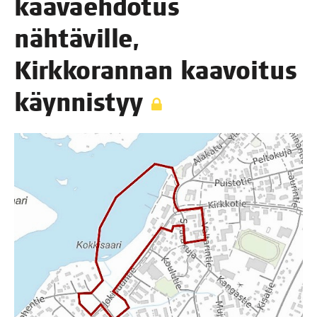
kaa­vaeh­do­tus
näh­tä­vil­le,
Kirk­ko­ran­nan kaa­voi­tus
käynnistyy