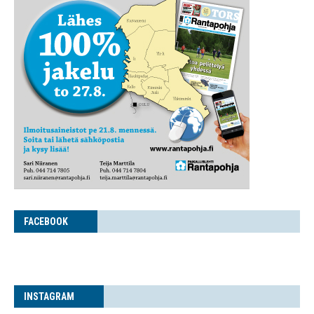
FACE­BOOK
INS­TA­GRAM