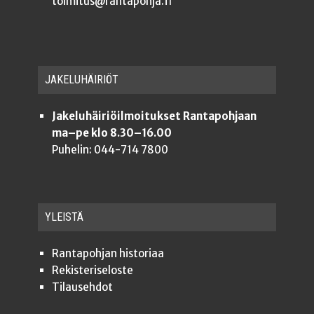
toimitus@rantapohja.fi
JAKE­LU­HÄI­RIÖT
Jakeluhäiriöilmoitukset Rantapohjaan
ma–pe klo 8.30–16.00
Puhelin: 044-714 7800
YLEISTÄ
Ran­ta­poh­jan historiaa
Rekis­te­ri­se­los­te
Tilauseh­dot