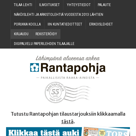
TILAA LEH­TI
ILMOI­TUK­SET
YHTEYS­TIE­DOT
PALAU­TE
NÄKÖIS­LEH­TI JA ARKIS­TO­LEH­TIÄ VUO­DES­TA 2013 LÄHTIEN
PORUK­KA KOOLLA
IIN KUN­TA­TIE­DOT­TEET
ERI­KOIS­LEH­DET
KIR­JAU­DU
REKIS­TE­RÖI­DY
DIGI­PAL­VE­LU PAPE­RI­LEH­DEN TILAAJALLE
Tutustu Rantapohjan tilaustarjouksiin klikkaamalla
tästä
.