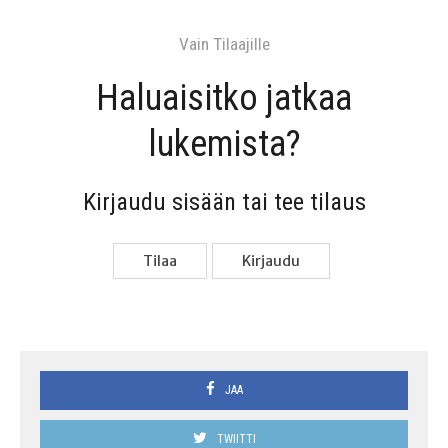
Vain Tilaa­jil­le
Haluai­sit­ko jat­kaa
lukemista?
Kir­jau­du sisään tai tee tilaus
Tilaa
Kir­jau­du
JAA
TWIITTI