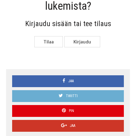
lukemista?
Kir­jau­du sisään tai tee tilaus
Tilaa
Kir­jau­du
JAA
TWIITTI
PIN
JAA