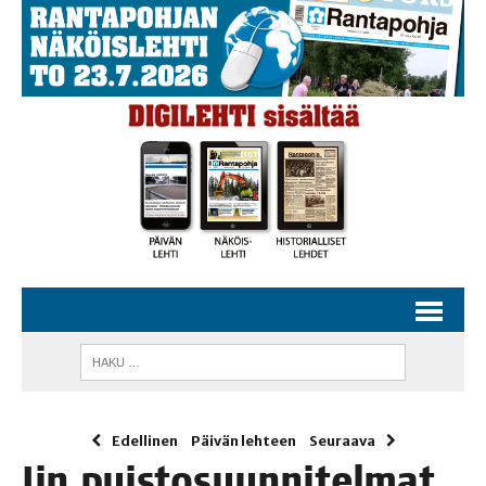
Edellinen
Päivän lehteen
Seuraava
Iin puis­to­suun­ni­tel­mat