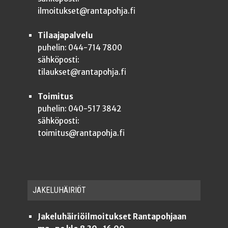
ilmoitukset@rantapohja.fi
Tilaajapalvelu
puhelin: 044-714 7800
sähköposti:
tilaukset@rantapohja.fi
Toimitus
puhelin: 040-517 3842
sähköposti:
toimitus@rantapohja.fi
JAKE­LU­HÄI­RIÖT
Jakeluhäiriöilmoitukset Rantapohjaan