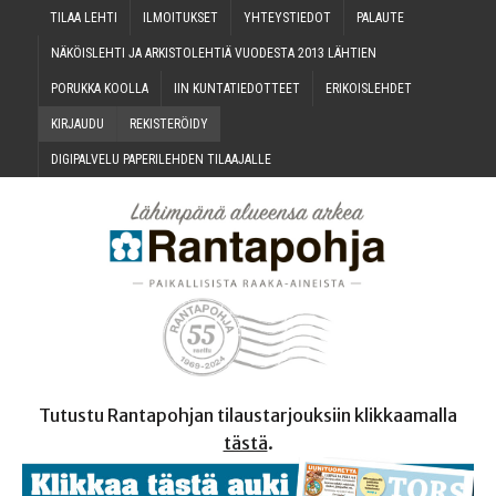
TILAA LEH­TI
ILMOI­TUK­SET
YHTEYS­TIE­DOT
PALAU­TE
NÄKÖIS­LEH­TI JA ARKIS­TO­LEH­TIÄ VUO­DES­TA 2013 LÄHTIEN
PORUK­KA KOOLLA
IIN KUN­TA­TIE­DOT­TEET
ERI­KOIS­LEH­DET
KIR­JAU­DU
REKIS­TE­RÖI­DY
DIGI­PAL­VE­LU PAPE­RI­LEH­DEN TILAAJALLE
Tutustu Rantapohjan tilaustarjouksiin klikkaamalla
tästä
.