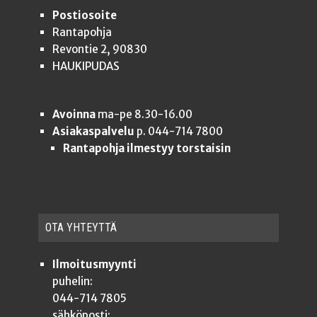
Postiosoite
Rantapohja
Revontie 2, 90830
HAUKIPUDAS
Avoinna
ma-pe 8.30-16.00
Asiakaspalvelu
p. 044-714 7800
Rantapohja ilmestyy torstaisin
OTA YHTEYT­TÄ
Ilmoitusmyynti
puhelin:
044-714 7805
sähköposti: