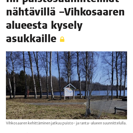
näh­tä­vil­lä –Vih­ko­saa­ren
alu­ees­ta kyse­ly
asukkaille
Vihkosaaren kehittäminen jatkuu puisto- ja ranta-alueen suunnittelulla.