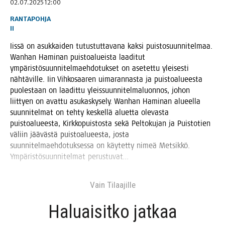
02.07.2025 12:00
RANTAPOHJA
II
Iis­sä on asuk­kai­den tutus­tut­ta­va­na kak­si puis­to­suun­ni­tel­maa.
Wan­han Hami­nan puis­toa­lueis­ta laa­di­tut
ympä­ris­tö­suun­ni­tel­maeh­do­tuk­set on ase­tet­tu ylei­ses­ti
näh­tä­vil­le. Iin Vih­ko­saa­ren uima­ran­nas­ta ja puis­toa­lu­ees­ta
puo­les­taan on laa­dit­tu yleis­suun­ni­tel­ma­luon­nos, johon
liit­tyen on avat­tu asu­kas­ky­se­ly. Wan­han Hami­nan alu­eel­la
suun­ni­tel­mat on teh­ty kes­kel­lä aluet­ta ole­vas­ta
puis­toa­lu­ees­ta, Kirk­ko­puis­tos­ta sekä Pel­to­ku­jan ja Puis­to­tien
väliin jää­väs­tä puis­toa­lu­ees­ta, jos­ta
suun­ni­tel­maeh­do­tuk­ses­sa on käy­tet­ty nimeä Met­sik­kö.
Ympä­ris­tö­suun­ni­tel­mat perustuvat…
Vain Tilaa­jil­le
Haluai­sit­ko jat­kaa