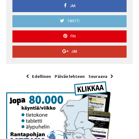
JAA
TWIITTI
PIN
JAA
Edellinen
Päivän lehteen
Seuraava