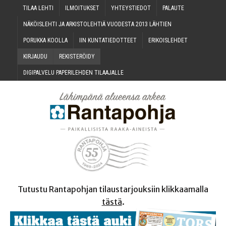
TILAA LEH­TI
ILMOI­TUK­SET
YHTEYS­TIE­DOT
PALAU­TE
NÄKÖIS­LEH­TI JA ARKIS­TO­LEH­TIÄ VUO­DES­TA 2013 LÄHTIEN
PORUK­KA KOOLLA
IIN KUN­TA­TIE­DOT­TEET
ERI­KOIS­LEH­DET
KIR­JAU­DU
REKIS­TE­RÖI­DY
DIGI­PAL­VE­LU PAPE­RI­LEH­DEN TILAAJALLE
Tutustu Rantapohjan tilaustarjouksiin klikkaamalla
tästä
.