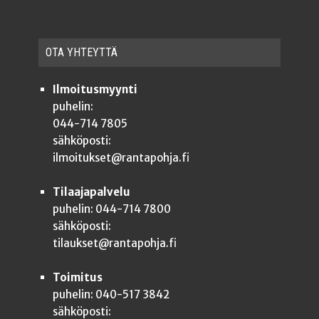
OTA YHTEYT­TÄ
Ilmoitusmyynti
puhelin:
044-714 7805
sähköposti:
ilmoitukset@rantapohja.fi
Tilaajapalvelu
puhelin: 044-714 7800
sähköposti:
tilaukset@rantapohja.fi
Toimitus
puhelin: 040-517 3842
sähköposti: