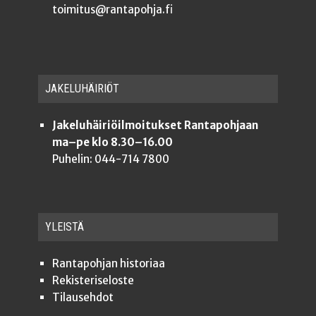
toimitus@rantapohja.fi
JAKE­LU­HÄI­RIÖT
Jakeluhäiriöilmoitukset Rantapohjaan
ma–pe klo 8.30–16.00
Puhelin: 044-714 7800
YLEISTÄ
Ran­ta­poh­jan historiaa
Rekis­te­ri­se­los­te
Tilauseh­dot