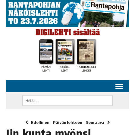
Edellinen
Päivän lehteen
Seuraava
Iin kun­ta myön­si