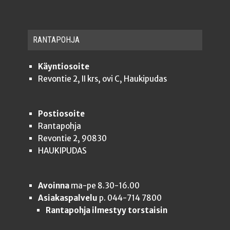
RAN­TA­POH­JA
Käyntiosoite
Revontie 2, II krs, ovi C, Haukipudas
Postiosoite
Rantapohja
Revontie 2, 90830
HAUKIPUDAS
Avoinna
ma-pe 8.30-16.00
Asiakaspalvelu
p. 044-714 7800
Rantapohja ilmestyy torstaisin