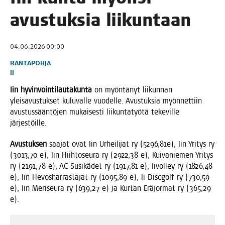
avus­tuk­sia liikuntaan
04.06.2026 00:00
RANTAPOHJA
II
Iin hyvin­voin­ti­lau­ta­kun­ta
on myön­tä­nyt lii­kun­nan
ylei­sa­vus­tuk­set kulu­val­le vuo­del­le. Avus­tuk­sia myön­net­tiin
avus­tus­sään­tö­jen mukai­ses­ti lii­kun­ta­työ­tä teke­vil­le
järjestöille.
Avus­tuk­sen
saa­jat ovat Iin Urhei­li­jat ry (5296,81e), Iin Yri­tys ry
(3013,70 e), Iin Hiih­to­seu­ra ry (2922,38 e), Kui­va­nie­men Yri­tys
ry (2191,78 e), AC Susi­kä­det ry (1917,81 e), Iivol­ley ry (1826,48
e), Iin Hevos­har­ras­ta­jat ry (1095,89 e), Ii Disc­golf ry (730,59
e), Iin Meri­seu­ra ry (639,27 e) ja Kur­tan Erä­jor­mat ry (365,29
e).