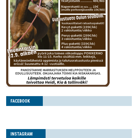
FACE­BOOK
INS­TA­GRAM