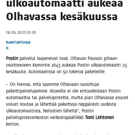
ulkoau­to­maat­ti auke­aa
Olha­vas­sa kesäkuussa
18.06.2025 10:30
RANTAPOHJA
II
Pos­tin
pal­ve­lut laa­je­ne­vat Iis­sä. Olha­van Paus­sin pihaan
osoit­tee­seen Kemin­tie 1643 auke­aa Pos­tin ulkoau­to­maat­ti 23.
kesä­kuu­ta. Auto­maa­tis­sa on 50 loke­roa paketeille.
– On hie­noa, että saam­me Olha­vaan suo­sit­tu­ja
paket­ti­pal­ve­lu­jam­me. Alu­eel­la ei ole entuu­des­taan Pos­tin
auto­maat­tia tai pal­ve­lu­pis­tet­tä, mut­ta pian Olha­vas­sa asu­vat
voi­vat nou­taa ja lähet­tää paket­te­ja näp­pä­räs­ti uudes­ta
ulkoau­to­maa­tis­ta, Nelos­tien lähel­tä”, Pos­tin
pal­ve­lu­pis­te­ver­kos­ton ver­kos­to­pääl­lik­kö
Tomi Leh­to­nen
kertoo.