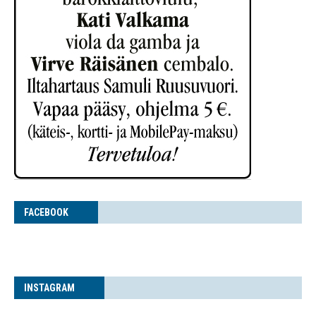
FACE­BOOK
INS­TA­GRAM