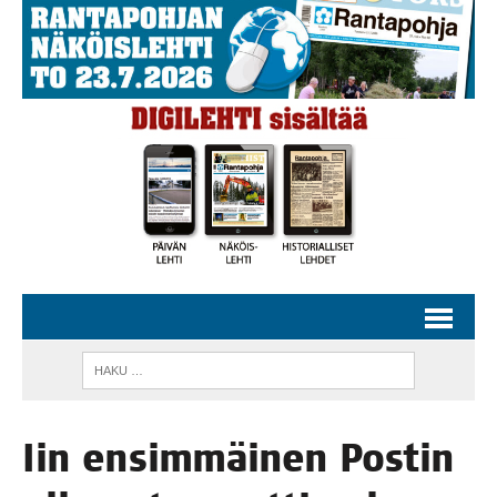
Iin ensim­mäi­nen Pos­tin