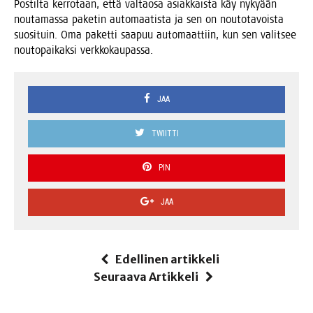
Pos­til­ta ker­ro­taan, että val­tao­sa asiak­kais­ta käy nyky­ään
nou­ta­mas­sa pake­tin auto­maa­tis­ta ja sen on nou­to­ta­vois­ta
suo­si­tuin. Oma paket­ti saa­puu auto­maat­tiin, kun sen valit­see
nou­to­pai­kak­si verkkokaupassa.
JAA
TWIITTI
PIN
JAA
Edellinen artikkeli
Seuraava Artikkeli