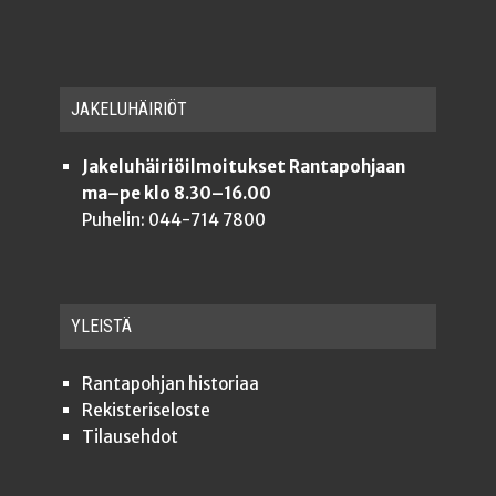
JAKE­LU­HÄI­RIÖT
Jakeluhäiriöilmoitukset Rantapohjaan
ma–pe klo 8.30–16.00
Puhelin: 044-714 7800
YLEISTÄ
Ran­ta­poh­jan historiaa
Rekis­te­ri­se­los­te
Tilauseh­dot