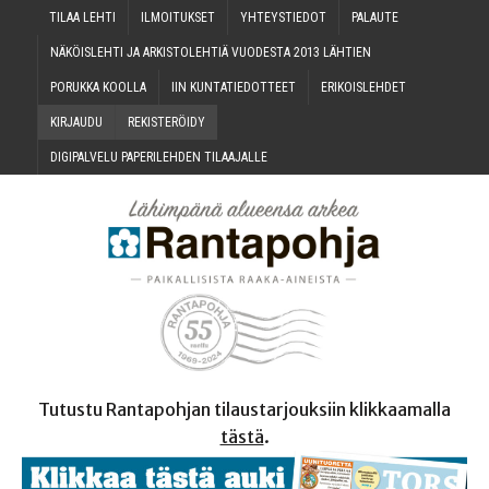
TILAA LEH­TI
ILMOI­TUK­SET
YHTEYS­TIE­DOT
PALAU­TE
NÄKÖIS­LEH­TI JA ARKIS­TO­LEH­TIÄ VUO­DES­TA 2013 LÄHTIEN
PORUK­KA KOOLLA
IIN KUN­TA­TIE­DOT­TEET
ERI­KOIS­LEH­DET
KIR­JAU­DU
REKIS­TE­RÖI­DY
DIGI­PAL­VE­LU PAPE­RI­LEH­DEN TILAAJALLE
Tutustu Rantapohjan tilaustarjouksiin klikkaamalla
tästä
.