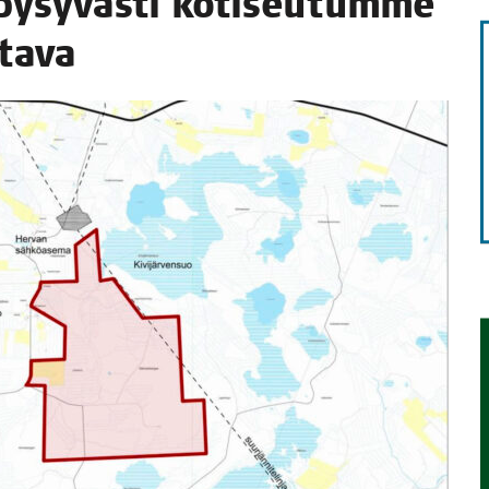
ysy­väs­ti koti­seu­tum­me
STA
ttava