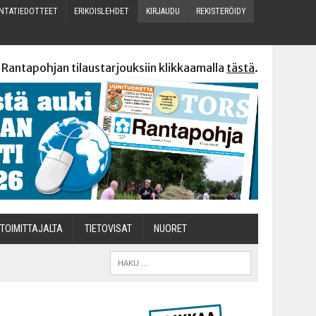
N­TA­TIE­DOT­TEET
ERI­KOIS­LEH­DET
KIR­JAU­DU
REKIS­TE­RÖI­DY
 Rantapohjan tilaustarjouksiin klikkaamalla
tästä
.
TOI­MIT­TA­JAL­TA
TIETOVISAT
NUO­RET