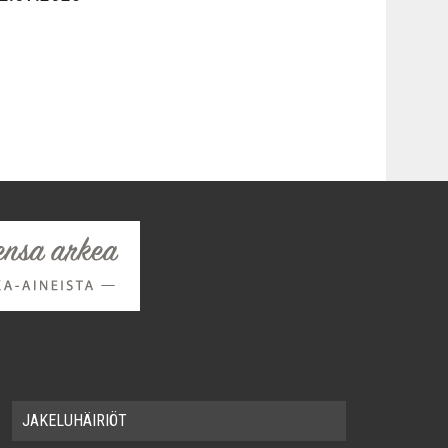
JAKE­LU­HÄI­RIÖT