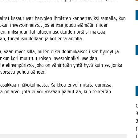
­tat kasau­tu­vat har­vo­jen ihmis­ten kan­net­ta­vik­si samal­la, kun
o­kan inves­toin­neis­ta, jos ei itse jou­du elä­mään nii­den
hen, mik­si juu­ri lähia­lu­een asuk­kai­den pitäi­si mak­saa
ään, tur­val­li­suu­del­laan ja kotien­sa arvolla.
­la, vaan myös sil­lä, miten oikeu­den­mu­kai­ses­ti sen hyö­dyt ja
on­kun koti muut­tuu toi­sen inves­toin­nik­si. Mei­dän
vil­le eli­nym­pä­ris­tö, joka on vähin­tään yhtä hyvä kuin se, jon­ka
on voi­ta­va puhua ääneen.
asuk­kaan näkö­kul­mas­ta. Kaik­kea ei voi mita­ta eurois­sa.
il­lä on arvo, jota ei voi kos­kaan palaut­taa, kun se ker­ran