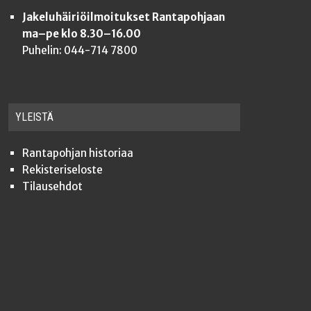
Jakeluhäiriöilmoitukset Rantapohjaan
ma–pe klo 8.30–16.00
Puhelin: 044-714 7800
YLEISTÄ
Ran­ta­poh­jan historiaa
Rekis­te­ri­se­los­te
Tilauseh­dot