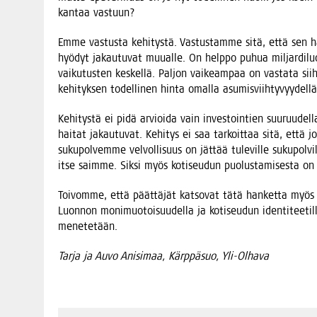
kan­taa vastuun?
Emme vas­tus­ta kehi­tys­tä. Vas­tus­tam­me sitä, että sen hai
hyö­dyt jakau­tu­vat muu­al­le. On help­po puhua mil­jar­di­lu
vai­ku­tus­ten kes­kel­lä. Pal­jon vai­keam­paa on vas­ta­ta sii­
kehi­tyk­sen todel­li­nen hin­ta omal­la asu­mis­viih­ty­vyy­del­l
Kehi­tys­tä ei pidä arvioi­da vain inves­toin­tien suu­ruu­del
hai­tat jakau­tu­vat. Kehi­tys ei saa tar­koit­taa sitä, että j
suku­pol­vem­me vel­vol­li­suus on jät­tää tule­vil­le suku­pol­
itse saim­me. Sik­si myös koti­seu­dun puo­lus­ta­mi­ses­ta 
Toi­vom­me, että päät­tä­jät kat­so­vat tätä han­ket­ta myös 
Luon­non moni­muo­toi­suu­del­la ja koti­seu­dun iden­ti­tee­t
menetetään.
Tar­ja ja Auvo Ani­si­maa,
Kärp­pä­suo, Yli-Olhava