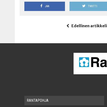
JAA
TWIITTI
Edellinen artikkel
RAN­TA­POH­JA