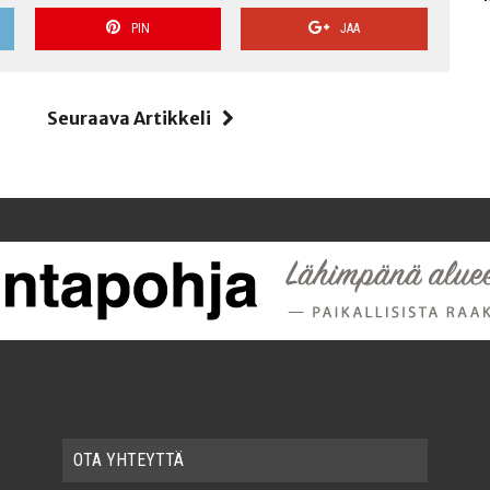
PIN
JAA
i
Seuraava Artikkeli
OTA YHTEYT­TÄ