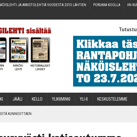
KÖIS­LEH­TI JA ARKIS­TO­LEH­TIÄ VUO­DES­TA 2013 LÄHTIEN
PORUK­KA KOOLLA
IIN KU
Tutustu
­KI
JÄÄ­LI
KEL­LO
YLI­KII­MIN­KI
YLI-II
KES­KUS­TE­LEM­ME
IN­TEI­TÄ KUNNIOITTAEN