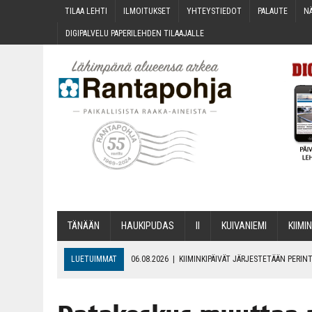
TILAA LEH­TI
ILMOI­TUK­SET
YHTEYS­TIE­DOT
PALAU­TE
NÄ
DIGI­PAL­VE­LU PAPE­RI­LEH­DEN TILAAJALLE
TÄNÄÄN
HAU­KI­PU­DAS
II
KUI­VA­NIE­MI
KII­MIN
LUETUIMMAT
06.08.2026
|
KII­MIN­KI­PÄI­VÄT JÄR­JES­TE­TÄÄN PER
06.08.2026
|
ONKS KAU­NOO NÄKYNY?
06.08.2026
|
MAKA­RO­NI­LAA­TI­KOL­LA ARKEEN