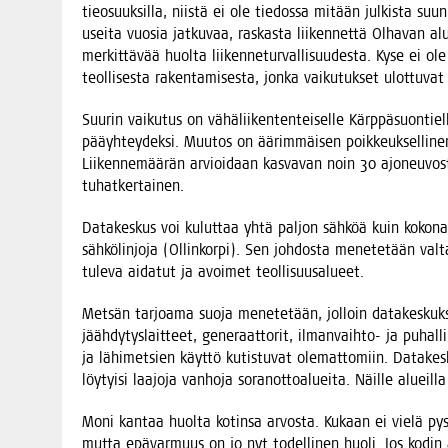
tie­o­suuk­sil­la, niis­tä ei ole tie­dos­sa mitään jul­kis­ta suu
usei­ta vuo­sia jat­ku­vaa, ras­kas­ta lii­ken­net­tä Olha­van
mer­kit­tä­vää huol­ta lii­ken­ne­tur­val­li­suu­des­ta. Kyse ei ol
teol­li­ses­ta raken­ta­mi­ses­ta, jon­ka vai­ku­tuk­set ulot­tu­
Suu­rin vai­ku­tus on vähä­lii­ken­ten­tei­sel­le Kärp­pä­suon­ti
pää­yh­tey­dek­si. Muu­tos on äärim­mäi­sen poik­keuk­sel­li­nen
Lii­ken­ne­mää­rän arvioi­daan kas­va­van noin 30 ajo­neu­vos
tuhatkertainen.
Data­kes­kus voi kulut­taa yhtä pal­jon säh­köä kuin koko­na
säh­kö­lin­jo­ja (Ollin­kor­pi). Sen joh­dos­ta mene­te­tään val­ta
tule­va aida­tut ja avoi­met teollisuusalueet.
Met­sän tar­joa­ma suo­ja mene­te­tään, jol­loin data­kes­ku
jääh­dy­tys­lait­teet, gene­raat­to­rit, ilman­vaih­to- ja puhal­li
ja lähi­met­sien käyt­tö kutis­tu­vat ole­mat­to­miin. Data­kes­
löy­tyi­si laa­jo­ja van­ho­ja soran­ot­toa­luei­ta. Näil­le alu
Moni kan­taa huol­ta kotin­sa arvos­ta. Kukaan ei vie­lä pys­
mut­ta epä­var­muus on jo nyt todel­li­nen huo­li. Jos kodin 