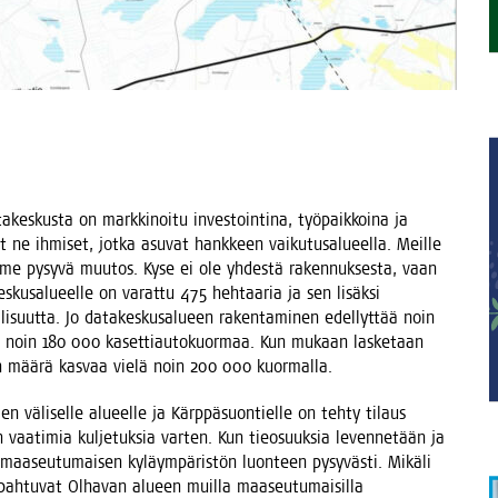
­kes­kus­ta on mark­ki­noi­tu inves­toin­ti­na, työ­paik­koi­na ja
 ne ihmi­set, jot­ka asu­vat hank­keen vai­ku­tusa­lu­eel­la. Meil­le
­me pysy­vä muu­tos. Kyse ei ole yhdes­tä raken­nuk­ses­ta, vaan
­kes­kusa­lu­eel­le on varat­tu 475 heh­taa­ria ja sen lisäk­si
li­suut­ta. Jo data­kes­kusa­lu­een raken­ta­mi­nen edel­lyt­tää noin
 – noin 180 000 kaset­ti­au­to­kuor­maa. Kun mukaan las­ke­taan
teen mää­rä kas­vaa vie­lä noin 200 000 kuormalla.
n väli­sel­le alu­eel­le ja Kärp­pä­suon­tiel­le on teh­ty tilaus
en vaa­ti­mia kul­je­tuk­sia var­ten. Kun tie­o­suuk­sia leven­ne­tään ja
maa­seu­tu­mai­sen kyläym­pä­ris­tön luon­teen pysy­väs­ti. Mikä­li
ah­tu­vat Olha­van alu­een muil­la maa­seu­tu­mai­sil­la