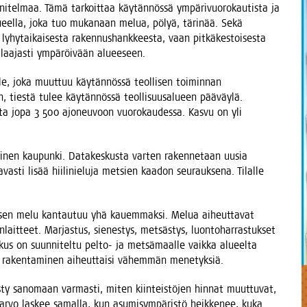
n­ni­tel­maa. Tämä tar­koit­taa käy­tän­nös­sä ympä­ri­vuo­ro­kau­tis­ta ja
 alu­eel­la, joka tuo muka­naan melua, pölyä, täri­nää. Sekä
e lyhy­tai­kai­ses­ta raken­nus­hank­kees­ta, vaan pit­kä­kes­toi­ses­ta
vat laa­jas­ti ympä­röi­vään alueeseen.
el­le, joka muut­tuu käy­tän­nös­sä teol­li­sen toi­min­nan
, ties­tä tulee käy­tän­nös­sä teol­li­suusa­lu­een pää­väy­lä.
­ta jopa 3 500 ajo­neu­voon vuo­ro­kau­des­sa. Kas­vu on yli
i­nen kau­pun­ki. Data­kes­kus­ta var­ten raken­ne­taan uusia
­vas­ti lisää hii­li­nie­lu­ja met­sien kaa­don seu­rauk­se­na. Tilal­le
k­sen melu kan­tau­tuu yhä kau­em­mak­si. Melua aiheut­ta­vat
n­lait­teet. Mar­jas­tus, sie­nes­tys, met­säs­tys, luon­to­har­ras­tuk­set
kus on suun­ni­tel­tu pel­to- ja met­sä­maal­le vaik­ka alu­eel­ta
eil­la raken­ta­mi­nen aiheut­tai­si vähem­män menetyksiä.
ty sano­maan var­mas­ti, miten kiin­teis­tö­jen hin­nat muut­tu­vat,
arvo las­kee samal­la, kun asu­mi­sym­pä­ris­tö heik­ke­nee, kuka