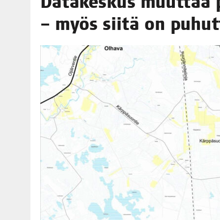
Data­kes­kus muut­taa p
06.08.2026
|
OPIN­TOI­HIN KAN­SA­LAIS­OPIS­TOS­SA VOI SAA­DA AVUSTU
– myös sii­tä on puhu
08.08.2026
|
MENO­VINK­KE­JÄ LOP­PU­KE­SÄN TAPAHTUMIIN