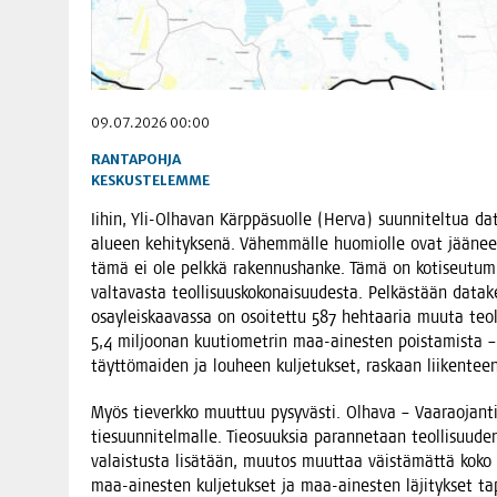
09.07.2026 00:00
RANTAPOHJA
KESKUSTELEMME
Iihin, Yli-Olha­van Kärp­pä­suol­le (Her­va) suun­ni­tel­tua data
alu­een kehi­tyk­se­nä. Vähem­mäl­le huo­miol­le ovat jää­neet
tämä ei ole pelk­kä raken­nus­han­ke. Tämä on koti­seu­tum
val­ta­vas­ta teol­li­suus­ko­ko­nai­suu­des­ta. Pel­käs­tään data
osay­leis­kaa­vas­sa on osoi­tet­tu 587 heh­taa­ria muu­ta teol­
5,4 mil­joo­nan kuu­tio­met­rin maa-aines­ten pois­ta­mis­ta
täyt­tö­mai­den ja lou­heen kul­je­tuk­set, ras­kaan lii­ken­
Myös tie­verk­ko muut­tuu pysy­väs­ti. Olha­va – Vaa­rao­jan­tie
tie­suun­ni­tel­mal­le. Tie­o­suuk­sia paran­ne­taan teol­li­suu­d
valais­tus­ta lisä­tään, muu­tos muut­taa väis­tä­mät­tä koko 
maa-aines­ten kul­je­tuk­set ja maa-aines­ten läji­tyk­set tap