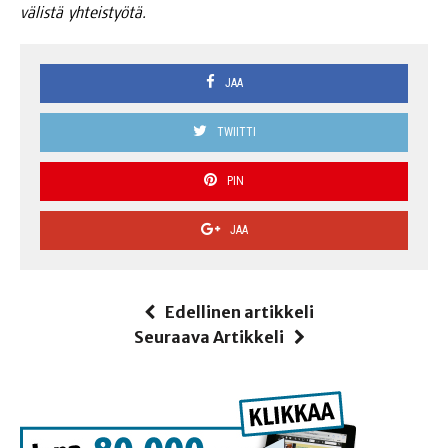
välis­tä yhteistyötä.
JAA
TWIITTI
PIN
JAA
Edellinen artikkeli
Seuraava Artikkeli