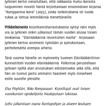
Jyr­ki­nen ker­toi vie­rai­lul­laan, että rak­kaas­ta Humu-koi­ras­ta
luo­pu­mi­nen innoit­ti hän­tä kir­joit­ta­maan ensim­mäi­sen kir­jan­sa
“Kump­pa­ni­na koi­ra” (2023), jon­ka tar­koi­tuk­se­na oli tuo­da
tukea ja loh­tua lem­mik­kin­sä menettäneille.
Pit­kä­ai­kai­ses­ta
kir­joit­ta­mis­har­ras­tuk­ses­ta syn­tyi näin myös
ura ja Jyr­ki­nen onkin jul­kais­sut tämän vuo­den alus­sa toi­sen
teok­sen­sa. “Eläin­lää­kä­ri­nä revon­tul­ten mail­la” ‑kir­jas­saan
Jyr­ki­nen ker­too avoi­mes­ti työs­tään ja aja­tuk­sis­taan,
peit­te­le­mät­tä arem­pia aiheita.
Tänä vuon­na hänel­le on myön­net­ty Suo­men Eläin­lää­kä­ri­lii­ton
kun­nia­tit­te­li Vuo­den eläin­lää­kä­ri­nä. Pal­kin­toa perus­tel­laan
Jyr­ki­sen työl­lä alan arvos­tuk­sen edis­tä­mi­sek­si sekä sil­lä, että
hän on tuo­nut pait­si amma­tin haas­teet myös ilo­nai­heet
esil­le suu­rel­le yleisölle.
Elsa Pöyh­tä­ri, Niko Rom­pa­saa­ri. Kir­joit­ta­jat ovat toi­sen
vuo­si­kurs­sin opis­ke­li­joi­ta Hau­ki­pu­taan lukiossa.
Jut­tu jul­kais­taan osa­na Ran­ta­poh­jan ja alu­een kou­lu­jen