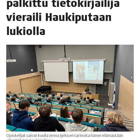
pal­kit­tu tie­to­kir­jai­li­ja
vie­rai­li Hau­ki­pu­taan
lukiolla
Opiskelijat saivat kuulla Jenna Jyrkisen tarinoita hänen elämästään