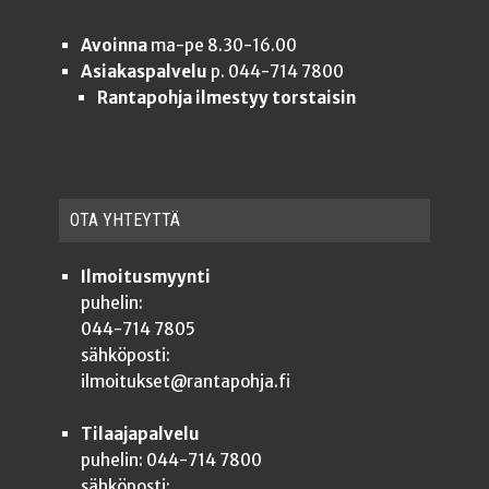
Avoinna
ma-pe 8.30-16.00
Asiakaspalvelu
p. 044-714 7800
Rantapohja ilmestyy torstaisin
OTA YHTEYT­TÄ
Ilmoitusmyynti
puhelin:
044-714 7805
sähköposti:
ilmoitukset@rantapohja.fi
Tilaajapalvelu
puhelin: 044-714 7800
sähköposti: