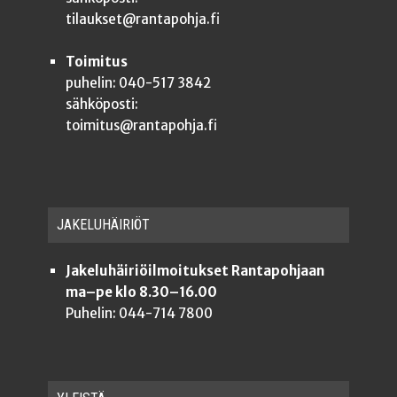
tilaukset@rantapohja.fi
Toimitus
puhelin: 040-517 3842
sähköposti:
toimitus@rantapohja.fi
JAKE­LU­HÄI­RIÖT
Jakeluhäiriöilmoitukset Rantapohjaan
ma–pe klo 8.30–16.00
Puhelin: 044-714 7800