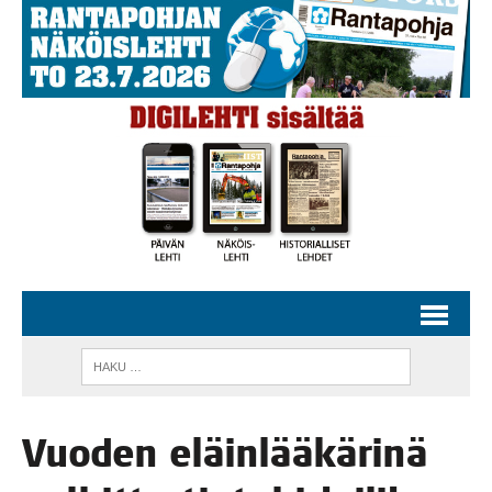
Vuo­den eläin­lää­kä­ri­nä