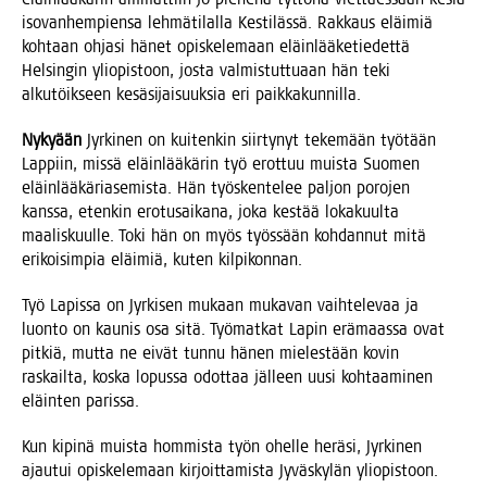
iso­van­hem­pien­sa leh­mä­ti­lal­la Kes­ti­läs­sä. Rak­kaus eläi­miä
koh­taan ohja­si hänet opis­ke­le­maan eläin­lää­ke­tie­det­tä
Hel­sin­gin yli­opis­toon, jos­ta val­mis­tut­tu­aan hän teki
alku­töik­seen kesä­si­jai­suuk­sia eri paikkakunnilla.
Nyky­ään
Jyr­ki­nen on kui­ten­kin siir­ty­nyt teke­mään työ­tään
Lap­piin, mis­sä eläin­lää­kä­rin työ erot­tuu muis­ta Suo­men
eläin­lää­kä­ria­se­mis­ta. Hän työs­ken­te­lee pal­jon poro­jen
kans­sa, eten­kin ero­tusai­ka­na, joka kes­tää loka­kuul­ta
maa­lis­kuul­le. Toki hän on myös työs­sään koh­dan­nut mitä
eri­koi­sim­pia eläi­miä, kuten kilpikonnan.
Työ Lapis­sa on Jyr­ki­sen mukaan muka­van vaih­te­le­vaa ja
luon­to on kau­nis osa sitä. Työ­mat­kat Lapin erä­maas­sa ovat
pit­kiä, mut­ta ne eivät tun­nu hänen mie­les­tään kovin
ras­kail­ta, kos­ka lopus­sa odot­taa jäl­leen uusi koh­taa­mi­nen
eläin­ten parissa.
Kun kipi­nä muis­ta hom­mis­ta työn ohel­le herä­si, Jyr­ki­nen
ajau­tui opis­ke­le­maan kir­joit­ta­mis­ta Jyväs­ky­län yli­opis­toon.