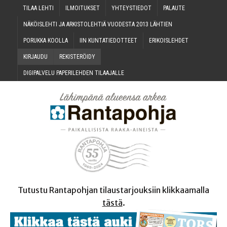
TILAA LEH­TI
ILMOI­TUK­SET
YHTEYS­TIE­DOT
PALAU­TE
NÄKÖIS­LEH­TI JA ARKIS­TO­LEH­TIÄ VUO­DES­TA 2013 LÄHTIEN
PORUK­KA KOOLLA
IIN KUN­TA­TIE­DOT­TEET
ERI­KOIS­LEH­DET
KIR­JAU­DU
REKIS­TE­RÖI­DY
DIGI­PAL­VE­LU PAPE­RI­LEH­DEN TILAAJALLE
Tutustu Rantapohjan tilaustarjouksiin klikkaamalla
tästä
.