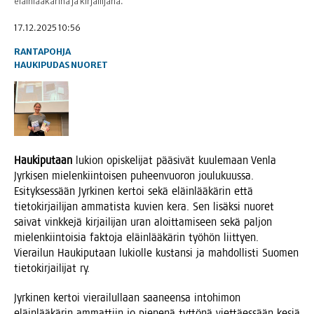
eläinlääkärinä ja kirjailijana.
17.12.2025 10:56
RANTAPOHJA
HAUKIPUDAS
NUORET
Hau­ki­pu­taan
lukion opis­ke­li­jat pää­si­vät kuu­le­maan Ven­la
Jyr­ki­sen mie­len­kiin­toi­sen puheen­vuo­ron jou­lu­kuus­sa.
Esi­tyk­ses­sään Jyr­ki­nen ker­toi sekä eläin­lää­kä­rin että
tie­to­kir­jai­li­jan amma­tis­ta kuvien kera. Sen lisäk­si nuo­ret
sai­vat vink­ke­jä kir­jai­li­jan uran aloit­ta­mi­seen sekä pal­jon
mie­len­kiin­toi­sia fak­to­ja eläin­lää­kä­rin työ­hön liit­tyen.
Vie­rai­lun Hau­ki­pu­taan lukiol­le kus­tan­si ja mah­dol­lis­ti Suo­men
tie­to­kir­jai­li­jat ry.
Jyr­ki­nen ker­toi vie­rai­lul­laan saa­neen­sa into­hi­mon
eläin­lää­kä­rin ammat­tiin jo pie­ne­nä tyt­tö­nä viet­täes­sään kesiä