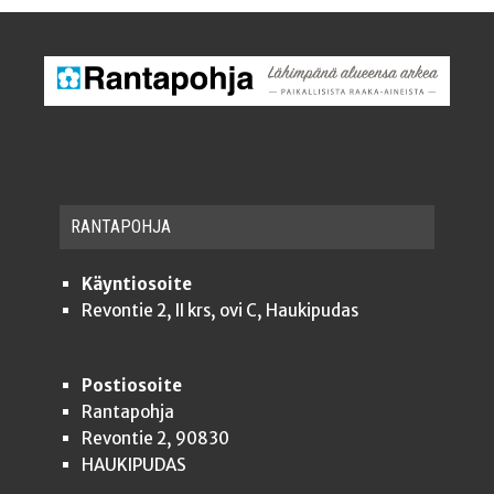
RAN­TA­POH­JA
Käyntiosoite
Revontie 2, II krs, ovi C, Haukipudas
Postiosoite
Rantapohja
Revontie 2, 90830
HAUKIPUDAS