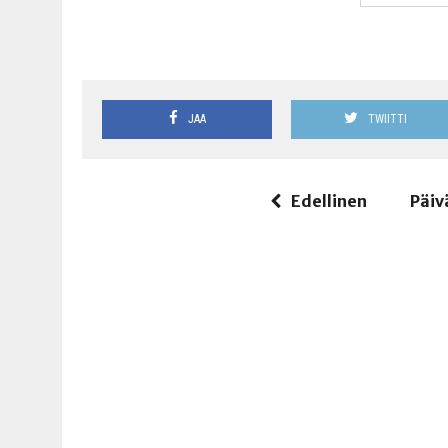
JAA
TWIITTI
Edellinen
Päiv