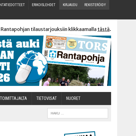
N­TA­TIE­DOT­TEET
ERI­KOIS­LEH­DET
KIR­JAU­DU
REKIS­TE­RÖI­DY
 Rantapohjan tilaustarjouksiin klikkaamalla
tästä
.
TOI­MIT­TA­JAL­TA
TIETOVISAT
NUO­RET