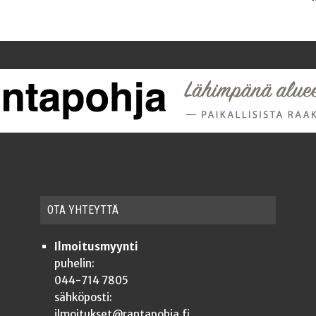
OTA YHTEYT­TÄ
Ilmoitusmyynti
puhelin:
044-714 7805
sähköposti:
ilmoitukset@rantapohja.fi