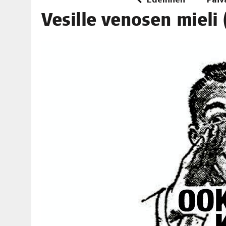
06.08.2026
|
TOI­VEI­DEN KOTI IISTÄ!
Vesil­le veno­sen mie­li (t
06.08.2026
|
KII­MIN­KI­PÄI­VÄT JÄR­JES­TE­TÄÄN PERIN­TEI­TÄ KUNNIOIT