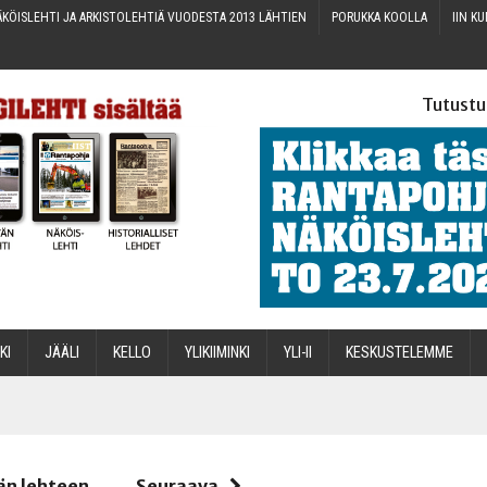
KÖIS­LEH­TI JA ARKIS­TO­LEH­TIÄ VUO­DES­TA 2013 LÄHTIEN
PORUK­KA KOOLLA
IIN KU
Tutustu
­KI
JÄÄ­LI
KEL­LO
YLI­KII­MIN­KI
YLI-II
KES­KUS­TE­LEM­ME
STA
än lehteen
Seuraava