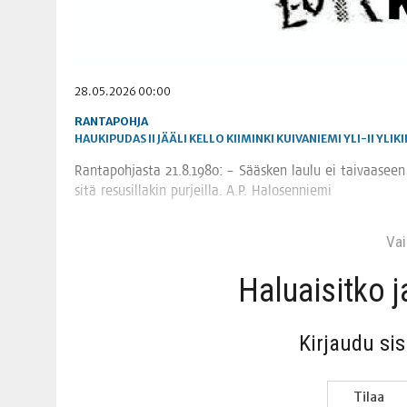
28.05.2026 00:00
RANTAPOHJA
HAUKIPUDAS
II
JÄÄLI
KELLO
KIIMINKI
KUIVANIEMI
YLI-II
YLIKI
Ran­ta­poh­jas­ta 21.8.1980: – Sääs­ken lau­lu ei tai­vaa­seen
sitä resusil­la­kin pur­jeil­la. A.P. Halosenniemi
Vain
Haluai­sit­ko 
Kir­jau­du si
Tilaa