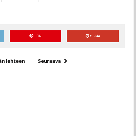
PIN
JAA
än lehteen
Seuraava