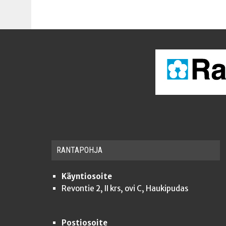
RAN­TA­POH­JA
Käyntiosoite
Revontie 2, II krs, ovi C, Haukipudas
Postiosoite