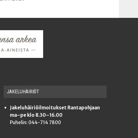
JAKE­LU­HÄI­RIÖT
Jakeluhäiriöilmoitukset Rantapohjaan
ma–pe klo 8.30–16.00
Puhelin: 044-714 7800