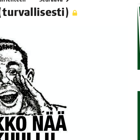
ur­val­li­ses­ti)
TAEN