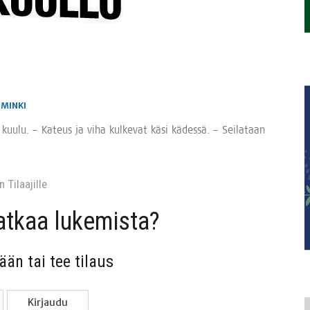
IMINKI
 kuu­lu. – Kateus ja viha kul­ke­vat käsi kädes­sä. – Sei­la­taan
 Tilaa­jil­le
jat­kaa lukemista?
sään tai tee tilaus
Kir­jau­du