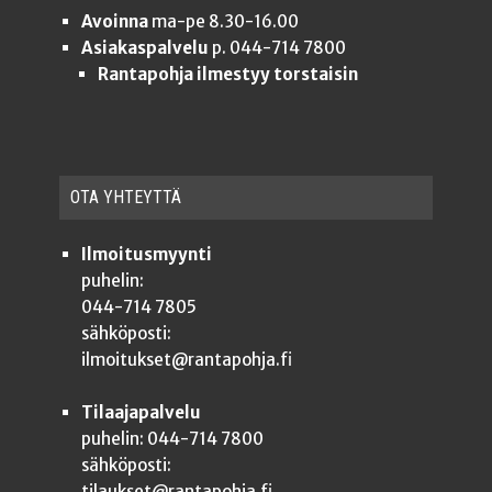
Avoinna
ma-pe 8.30-16.00
Asiakaspalvelu
p. 044-714 7800
Rantapohja ilmestyy torstaisin
OTA YHTEYT­TÄ
Ilmoitusmyynti
puhelin:
044-714 7805
sähköposti:
ilmoitukset@rantapohja.fi
Tilaajapalvelu
puhelin: 044-714 7800
sähköposti:
tilaukset@rantapohja.fi