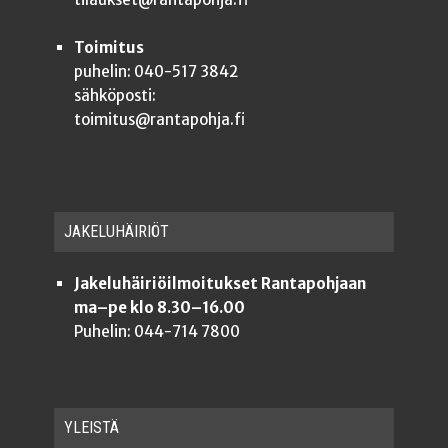
Toimitus
puhelin: 040-517 3842
sähköposti:
toimitus@rantapohja.fi
JAKE­LU­HÄI­RIÖT
Jakeluhäiriöilmoitukset Rantapohjaan
ma–pe klo 8.30–16.00
Puhelin: 044-714 7800
YLEISTÄ