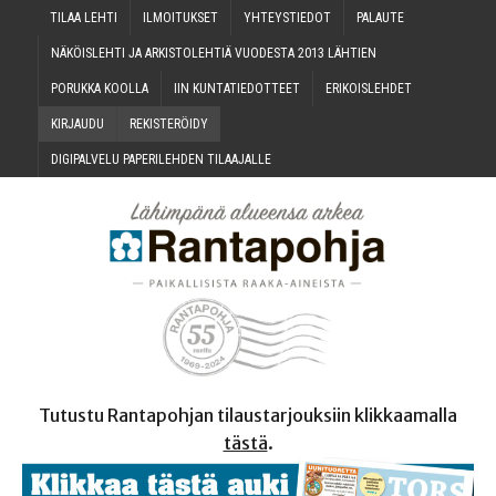
TILAA LEH­TI
ILMOI­TUK­SET
YHTEYS­TIE­DOT
PALAU­TE
NÄKÖIS­LEH­TI JA ARKIS­TO­LEH­TIÄ VUO­DES­TA 2013 LÄHTIEN
PORUK­KA KOOLLA
IIN KUN­TA­TIE­DOT­TEET
ERI­KOIS­LEH­DET
KIR­JAU­DU
REKIS­TE­RÖI­DY
DIGI­PAL­VE­LU PAPE­RI­LEH­DEN TILAAJALLE
Tutustu Rantapohjan tilaustarjouksiin klikkaamalla
tästä
.