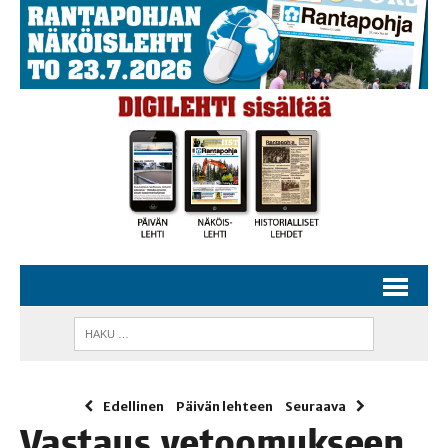
Edellinen
Päivän lehteen
Seuraava
Vas­taus vetoo­muk­seen