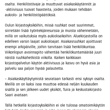
osal­ta. Hen­ki­lös­tö­va­je ja muut­tu­vat asia­kas­käy­tän­nöt ja
‑aktii­vi­suus tuo­vat haas­tei­ta, joi­den mukaan teh­dään
aukio­lo- ja henkilöstöpäätöksiä.
Oulun kir­jas­to­yk­si­köi­hin, mis­sä ruuh­kat ovat suu­rim­mat,
siir­re­tään lisää työn­te­ki­jä­re­surs­sia ja muis­ta vähen­ne­tään,
mil­lä on vai­ku­tuk­sia myös aukio­loai­koi­hin. Alue­kir­jas­toil­la on
edel­leen var­sin laa­jat aukio­loa­jat. Asia­kas­ruuh­kat ajoit­tu­vat
enem­pi arki­päi­vil­le, joi­hin tar­vi­taan lisää hen­ki­lö­kun­taa.
Vii­kon­lo­pun avoin­na­pi­to vähen­tää hen­ki­lö­kun­ta­mää­rää juu­ri
näis­tä ruuh­ka­het­kis­tä vii­kol­la. Kai­ken kaik­ki­aan
kir­jas­to­pal­ve­lun käy­tön aktii­vi­suus ja kas­vu on hyvä asia ja
pal­ve­lu saa pal­jon hyvää palautetta.
– Asia­kas­käyt­täy­ty­mis­tä seu­ra­taan tar­kas­ti ensi syk­syn osal­ta.
Meil­lä on on kak­si isoa muut­toa edes­sä nel­jän kuu­kau­den
sisäl­lä ja sen jäl­keen uudet yksi­köt, Tui­ra ja kes­kus­ta­kir­jas­to
Saa­ri avataan.
Täl­lä het­kel­lä kir­jas­to­yk­si­köi­hin ei ole tulos­sa oma­toi­mi­käy­tön