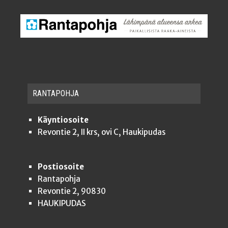
RAN­TA­POH­JA
Käyntiosoite
Revontie 2, II krs, ovi C, Haukipudas
Postiosoite
Rantapohja
Revontie 2, 90830
HAUKIPUDAS