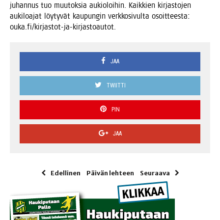
juhan­nus tuo muu­tok­sia aukio­loi­hin. Kaik­kien kir­jas­to­jen
auki­loa­jat löy­ty­vät kau­pun­gin verk­ko­si­vul­ta osoit­tees­ta:
ouka.fi/kirjastot-ja-kirjastoautot.
JAA
TWIITTI
PIN
JAA
Edellinen
Päivän lehteen
Seuraava