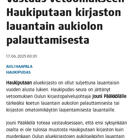
Hau­ki­pu­taan kir­jas­ton
lau­an­tain aukio­lon
palauttamisesta
17.06.2025 00:01
AULI HAAPALA
HAUKIPUDAS
Hau­ki­pu­taan
alue­kir­jas­to on ollut sul­jet­tu­na lau­an­tai­sin
vuo­den alus­ta lukien. Hau­ki­pu­das-seu­ra on jät­tä­nyt
vetoo­muk­sen Oulun kir­jas­to­pal­ve­lu­joh­ta­ja
Jou­ni Pääk­kö­läl­le
tär­keäk­si koe­tun lau­an­tain aukio­lon palaut­ta­mi­ses­ta tai
kir­jas­ton oma­toi­mi­käy­tön laa­jen­ta­mi­ses­ta lauantaille.
Jou­ni Pääk­kö­lä tote­aa vas­tauk­ses­saan, että ensi syk­syn­kään
osal­ta ei ole tulos­sa muu­tos­ta Hau­ki­pu­taan kir­jas­ton kuin
mui­den­kaan Oulun alue­kir­jas­to­jen auki­loai­koi­hin lau­an­tain