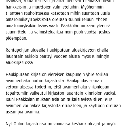
lisäyk­siä, kos­ka resurs­sit ja aika mene­vät ole­mas­sa ole­viin
hank­kei­siin ja muut­to­jen val­mis­te­lui­hin. Myö­hem­min
tilan­teen rau­hoit­tues­sa kat­so­taan mihin suun­taan uusia
oma­toi­mi­käyt­töyk­si­köi­tä ote­taan suun­nit­te­luun. Yhden
oma­toi­miyk­si­kön lisäys vaa­tii Pääk­kö­län mukaan yleen­sä
suun­nit­te­lu- ja val­mis­te­luai­kaa noin puo­li vuot­ta, jos­kus
pidempään.
Ran­ta­poh­jan alu­eel­la Hau­ki­pu­taan alue­kir­jas­ton ohel­la
lau­an­tain aukio­lo päät­tyi vuo­den alus­ta myös Kii­min­gin
aluekirjastossa.
Hau­ki­pu­taan kir­jas­ton vie­rei­sen kau­pun­gin yhtei­sö­ti­lan
avai­men­ha­ku hoi­tuu kir­jas­tos­ta. Hau­ki­pu­das-seu­ran
vetoo­muk­ses­sa todet­tiin, että avai­men­ha­ku vii­kon­lo­pun
tapah­tu­miin vai­keu­tui kir­jas­ton lau­an­tain kiin­nio­lon vuok­si.
Jou­ni Pääk­kö­län mukaan asia on rat­kais­ta­vis­sa siten, että
avai­men voi hakea kir­jas­tol­ta etu­kä­teen, ja käyt­töön ote­taan
useam­pia avaimia.
Nyt Oulun kir­jas­tois­sa on voi­mas­sa kesä­au­kio­loa­jat ja myös