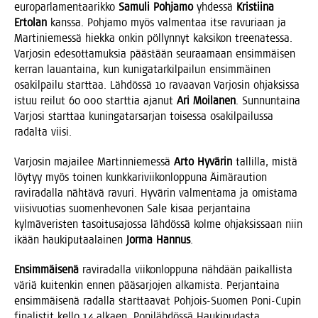
euro­par­la­men­taa­rik­ko
Samu­li Poh­ja­mo
yhdes­sä
Kris­tii­na
Erto­lan
kans­sa. Poh­ja­mo myös val­men­taa itse ravu­ri­aan ja
Mar­ti­nie­mes­sä hiek­ka onkin pöl­lyn­nyt kak­si­kon tree­na­tes­sa.
Var­jo­sin ede­sot­ta­muk­sia pääs­tään seu­raa­maan ensim­mäi­sen
ker­ran lau­an­tai­na, kun kuni­ga­tar­kil­pai­lun ensim­mäi­nen
osa­kil­pai­lu start­taa. Läh­dös­sä 10 ravaa­van Var­jo­sin ohjak­sis­sa
istuu rei­lut 60 000 start­tia aja­nut
Ari Moi­la­nen
. Sun­nun­tai­na
Var­jo­si start­taa kunin­ga­tar­sar­jan toi­ses­sa osa­kil­pai­lus­sa
radal­ta viisi.
Var­jo­sin majai­lee Mar­tin­nie­mes­sä
Arto Hyvä­rin
tal­lil­la, mis­tä
löy­tyy myös toi­nen kunk­ka­ri­vii­kon­lop­pu­na Äimä­rau­tion
ravi­ra­dal­la näh­tä­vä ravu­ri. Hyvä­rin val­men­ta­ma ja omis­ta­ma
vii­si­vuo­tias suo­men­he­vo­nen Sale kisaa per­jan­tai­na
kyl­mä­ve­ris­ten tasoi­tus­ajos­sa läh­dös­sä kol­me ohjak­sis­saan niin
ikään hau­ki­pu­taa­lai­nen
Jor­ma Han­nus
.
Ensim­mäi­se­nä
ravi­ra­dal­la vii­kon­lop­pu­na näh­dään pai­kal­lis­ta
väriä kui­ten­kin ennen pää­sar­jo­jen alka­mis­ta. Per­jan­tai­na
ensim­mäi­se­nä radal­la start­taa­vat Poh­jois-Suo­men Poni-Cupin
fina­lis­tit kel­lo 14 alkaen. Poni­läh­dös­sä Hau­ki­pu­das­ta