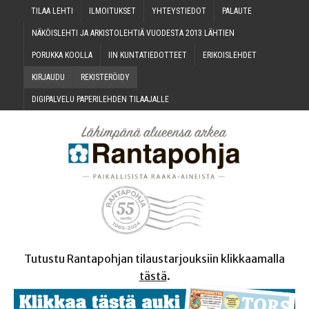
TILAA LEH­TI
ILMOI­TUK­SET
YHTEYS­TIE­DOT
PALAU­TE
NÄKÖIS­LEH­TI JA ARKIS­TO­LEH­TIÄ VUO­DES­TA 2013 LÄHTIEN
PORUK­KA KOOLLA
IIN KUN­TA­TIE­DOT­TEET
ERI­KOIS­LEH­DET
KIR­JAU­DU
REKIS­TE­RÖI­DY
DIGI­PAL­VE­LU PAPE­RI­LEH­DEN TILAAJALLE
Tutustu Rantapohjan tilaustarjouksiin klikkaamalla
tästä
.