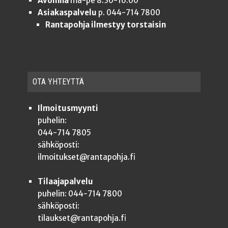
Avoinna
ma-pe 8.30-16.00
Asiakaspalvelu
p. 044-714 7800
Rantapohja ilmestyy torstaisin
OTA YHTEYT­TÄ
Ilmoitusmyynti
puhelin:
044-714 7805
sähköposti:
ilmoitukset@rantapohja.fi
Tilaajapalvelu
puhelin: 044-714 7800
sähköposti:
tilaukset@rantapohja.fi