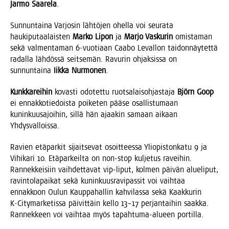
Jar­mo Saa­re­la
.
Sun­nun­tai­na Var­jo­sin läh­tö­jen ohel­la voi seu­ra­ta
hau­ki­pu­taa­lais­ten
Mar­ko Lipon
ja
Mar­jo Vas­ku­rin
omis­ta­man
sekä val­men­ta­man 6‑vuotiaan Caa­bo Leval­lon tai­don­näy­tet­tä
radal­la läh­dös­sä seit­se­män. Ravu­rin ohjak­sis­sa on
sun­nun­tai­na
Iik­ka Nur­mo­nen
.
Kunk­ka­rei­hin
kovas­ti odo­tet­tu ruot­sa­lai­soh­jas­ta­ja
Björn Goop
ei ennak­ko­tie­dois­ta poi­ke­ten pää­se osal­lis­tu­maan
kunin­kuus­ajoi­hin, sil­lä hän ajaa­kin samaan aikaan
Yhdysvalloissa.
Ravien etä­par­kit sijait­se­vat osoit­tees­sa Yli­opis­ton­ka­tu 9 ja
Vihi­ka­ri 10. Etä­par­keil­ta on non-stop kul­je­tus ravei­hin.
Ran­nek­kei­siin vaih­det­ta­vat vip-liput, kol­men päi­vän alue­li­put,
ravin­to­la­pai­kat sekä kunin­kuus­ra­vi­pas­sit voi vaih­taa
ennak­koon Oulun Kaup­pa­hal­lin kah­vi­las­sa sekä Kaak­ku­rin
K‑Citymarketissa päi­vit­täin kel­lo 13–17 per­jan­tai­hin saak­ka.
Ran­nek­keen voi vaih­taa myös tapah­tu­ma-alu­een portilla.