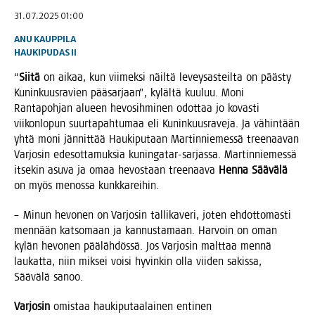
31.07.2025 01:00
ANU KAUPPILA
HAUKIPUDAS
II
“
Sii­tä
on aikaa, kun vii­mek­si näil­tä levey­sas­teil­ta on pääs­ty
Kunin­kuus­ra­vien pää­sar­jaan”, kyläl­tä kuu­luu. Moni
Ran­ta­poh­jan alu­een hevo­sih­mi­nen odot­taa jo kovas­ti
vii­kon­lo­pun suur­ta­pah­tu­maa eli Kunin­kuus­ra­ve­ja. Ja vähin­tään
yhtä moni jän­nit­tää Hau­ki­pu­taan Mar­tin­nie­mes­sä tree­naa­van
Var­jo­sin ede­sot­ta­muk­sia kunin­ga­tar-sar­jas­sa. Mar­tin­nie­mes­sä
itse­kin asu­va ja omaa hevos­taan tree­naa­va
Hen­na Sää­vä­lä
on myös menos­sa kunkkareihin.
– Minun hevo­nen on Var­jo­sin tal­li­ka­ve­ri, joten ehdot­to­mas­ti
men­nään kat­so­maan ja kan­nus­ta­maan. Har­voin on oman
kylän hevo­nen pää­läh­dös­sä. Jos Var­jo­sin malt­taa men­nä
lau­kat­ta, niin mik­sei voi­si hyvin­kin olla vii­den sakis­sa,
Sää­vä­lä sanoo.
Var­jo­sin
omis­taa hau­ki­pu­taa­lai­nen enti­nen