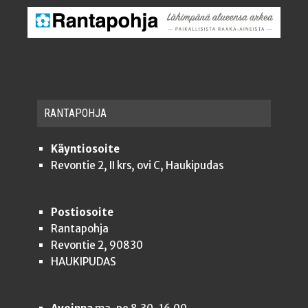
RAN­TA­POH­JA
Käyntiosoite
Revontie 2, II krs, ovi C, Haukipudas
Postiosoite
Rantapohja
Revontie 2, 90830
HAUKIPUDAS