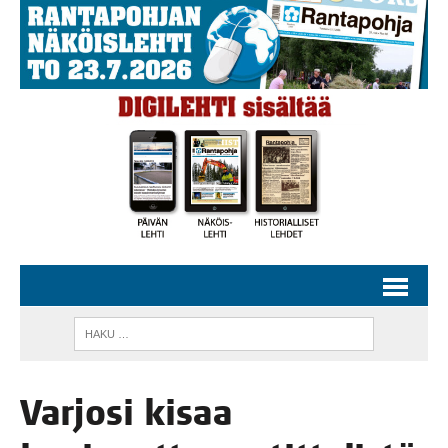
Var­jo­si kisaa