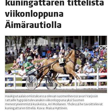
kunin­gat­ta­ren tit­te­lis­tä
vii­kon­lop­pu­na
Äimärautiolla
Haukiputaalaisomistuksessa olevan suomenhevosravuri Varjosin
rattaille hyppää tulevanakin viikonloppuna yksi Suomen
menestyneimmistä kuskeista, Ari Moilanen. Yhdessä he tavoittelevat
kuningattaren titteliä. Kuva: Maisa Hyttinen.