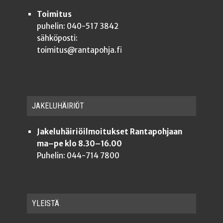
Toimitus
puhelin: 040-517 3842
sähköposti:
toimitus@rantapohja.fi
JAKE­LU­HÄI­RIÖT
Jakeluhäiriöilmoitukset Rantapohjaan
ma–pe klo 8.30–16.00
Puhelin: 044-714 7800
YLEISTÄ