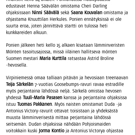
edus­ta­vat Hen­na Sää­vä­län omis­ta­ma Che­ri Dar­ling
ohjak­sis­saan
Nin­ni Sää­vä­lä
sekä
Saa­na Kou­va­lan
omis­ta­ma ja
ohjas­ta­ma Knuut­ti­lan Her­ku­les. Ponien ennä­tyk­sis­sä ei ole
suur­ta eroa, joten jän­nit­tä­vä start­ti on tulos­sa heti
kunk­ka­rei­den alkuun.
Ponien jäl­keen heti kel­lo 15 alkaen kisa­taan läm­min­ve­ris­ten
Món­ten tasoi­tus­ajos­sa, mis­sä iiläi­nen hal­lit­se­va món­ten
Suo­men mes­ta­ri
Maria Kurt­ti­la
rat­sas­taa Astrid Bro­li­ne
‑hevo­sel­la.
Vir­pi­nie­mes­sä omaa tal­li­aan pitä­vän ja hevo­si­aan tree­naa­van
Tei­ja Sär­ke­län
7‑vuotias Goo­se­bumps-ravu­ri ravaa estra­dil­le
myös per­jan­tai­na läh­dös­sä nel­jä. Sär­ke­lä omis­taa hevo­sen
yhdes­sä
Tuu­li-Maria Pas­a­sen
kans­sa ja per­jan­tai­na ohjak­sis­sa
istuu
Tuo­mas Pak­ka­nen
. Myös nais­ten omis­ta­mat Duda ‑ja
Anto­nius Vic­to­ry-ravu­rit otta­vat toi­sis­taan ja yhdek­säs­tä
muus­ta läm­min­ve­ri­ses­tä mit­taa per­jan­tai­na läh­dös­sä
seit­se­män. Dudan ohjak­sis­sa näh­dään Poh­jois­mai­den
voi­tok­kain kus­ki
Jor­ma Kon­tio
ja Anto­nius Vic­to­rya ohjas­taa