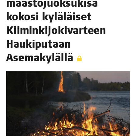
maas­to­juok­su­ki­sa
koko­si kylä­läi­set
Kii­min­ki­jo­ki­var­teen
Hau­ki­pu­taan
Asemakylällä