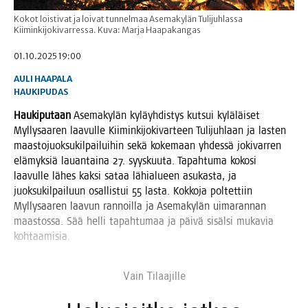
Kokot loistivat ja loivat tunnelmaa Asemakylän Tulijuhlassa
Kiiminkijokivarressa. Kuva: Marja Haapakangas
01.10.2025 19:00
AULI HAAPALA
HAUKIPUDAS
Hau­ki­pu­taan
Ase­ma­ky­län kyläyh­dis­tys kut­sui kylä­läi­set
Myl­ly­saa­ren laa­vul­le Kii­min­ki­jo­ki­var­teen Tuli­juh­laan ja las­ten
maas­to­juok­su­kil­pai­lui­hin sekä koke­maan yhdes­sä joki­var­ren
elä­myk­siä lau­an­tai­na 27. syys­kuu­ta. Tapah­tu­ma koko­si
laa­vul­le lähes kak­si sataa lähia­lu­een asu­kas­ta, ja
juok­su­kil­pai­luun osal­lis­tui 55 las­ta. Kok­ko­ja pol­tet­tiin
Myl­ly­saa­ren laa­vun ran­noil­la ja Ase­ma­ky­län uima­ran­nan
maas­tos­sa. Sää hel­li tapah­tu­maa ja päi­vä sisäl­si muka­via
kohtaamisia.
Vain Tilaa­jil­le