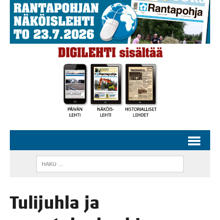
Tuli­juh­la ja