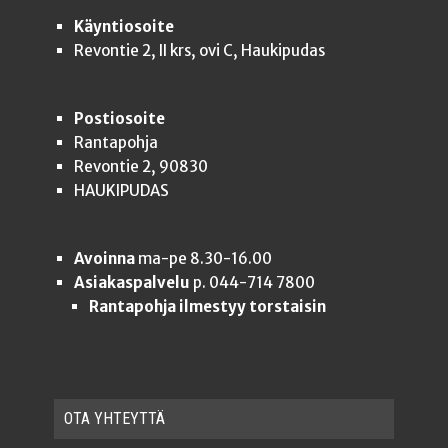
Käyntiosoite
Revontie 2, II krs, ovi C, Haukipudas
Postiosoite
Rantapohja
Revontie 2, 90830
HAUKIPUDAS
Avoinna
ma-pe 8.30-16.00
Asiakaspalvelu
p. 044-714 7800
Rantapohja ilmestyy torstaisin
OTA YHTEYT­TÄ