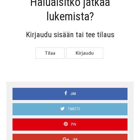
Haluai­sit­ko jat­kaa
lukemista?
Kir­jau­du sisään tai tee tilaus
Tilaa
Kir­jau­du
JAA
TWIITTI
PIN
JAA