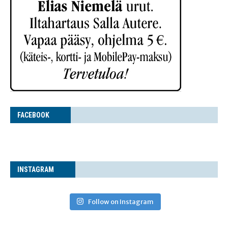
FACE­BOOK
INS­TA­GRAM
Follow on Instagram