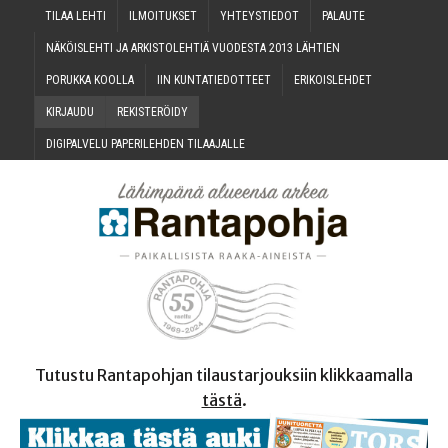
TILAA LEH­TI
ILMOI­TUK­SET
YHTEYS­TIE­DOT
PALAU­TE
NÄKÖIS­LEH­TI JA ARKIS­TO­LEH­TIÄ VUO­DES­TA 2013 LÄHTIEN
PORUK­KA KOOLLA
IIN KUN­TA­TIE­DOT­TEET
ERI­KOIS­LEH­DET
KIR­JAU­DU
REKIS­TE­RÖI­DY
DIGI­PAL­VE­LU PAPE­RI­LEH­DEN TILAAJALLE
Tutustu Rantapohjan tilaustarjouksiin klikkaamalla
tästä
.