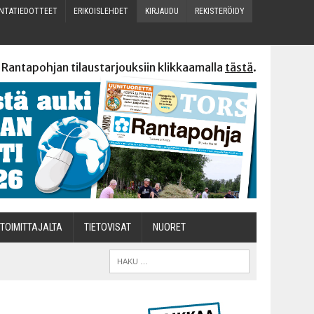
N­TA­TIE­DOT­TEET
ERI­KOIS­LEH­DET
KIR­JAU­DU
REKIS­TE­RÖI­DY
 Rantapohjan tilaustarjouksiin klikkaamalla
tästä
.
TOI­MIT­TA­JAL­TA
TIETOVISAT
NUO­RET