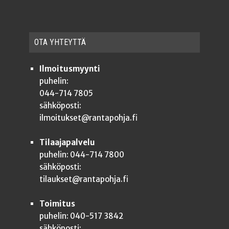
OTA YHTEYT­TÄ
Ilmoitusmyynti
puhelin:
044-714 7805
sähköposti:
ilmoitukset@rantapohja.fi
Tilaajapalvelu
puhelin: 044-714 7800
sähköposti:
tilaukset@rantapohja.fi
Toimitus
puhelin: 040-517 3842
sähköposti: