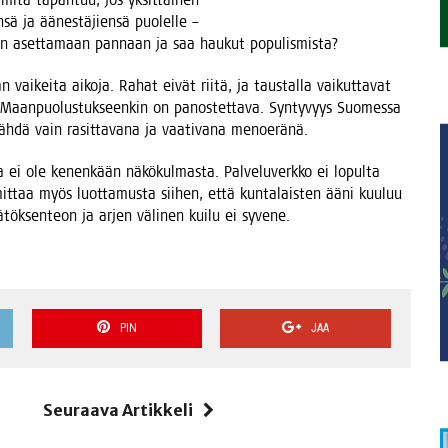
­sä ja äänes­tä­jien­sä puo­lel­le –
­jen aset­ta­maan pan­naan ja saa hau­kut populismista?
n vai­kei­ta aiko­ja. Rahat eivät rii­tä, ja taus­tal­la vai­kut­ta­vat
a. Maan­puo­lus­tuk­seen­kin on panos­tet­ta­va. Syn­ty­vyys Suo­mes­sa
 näh­dä vain rasit­ta­va­na ja vaa­ti­va­na menoeränä.
a ei ole kenen­kään näkö­kul­mas­ta. Pal­ve­lu­verk­ko ei lopul­ta
an mit­taa myös luot­ta­mus­ta sii­hen, että kun­ta­lais­ten ääni kuu­luu
 pää­tök­sen­teon ja arjen väli­nen kui­lu ei syvene.
PIN
JAA
i
Seuraava Artikkeli