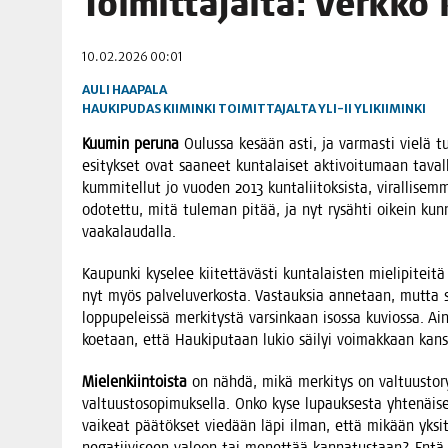
Toi­mit­ta­jal­ta: Verk­ko
06.08.2026
|
TOI­VEI­DEN KOTI IISTÄ!
10.02.2026 00:01
06.08.2026
|
KII­MIN­KI­PÄI­VÄT JÄR­JES­TE­TÄÄN PERIN­TEI­TÄ KUNNIOIT
AULI HAAPALA
HAUKIPUDAS
KIIMINKI
TOIMITTAJALTA
YLI-II
YLIKIIMINKI
Kuu­min peru­na
Oulus­sa kesään asti, ja var­mas­ti vie­lä tule
esi­tyk­set ovat saa­neet kun­ta­lai­set akti­voi­tu­maan taval
kum­mi­tel­lut jo vuo­den 2013 kun­ta­lii­tok­sis­ta, viral­li­
odo­tet­tu, mitä tule­man pitää, ja nyt rysäh­ti oikein kun­no
vaakalaudalla.
Kau­pun­ki kyse­lee kii­tet­tä­väs­ti kun­ta­lais­ten mie­li­pi­tei­
nyt myös pal­ve­lu­ver­kos­ta. Vas­tauk­sia anne­taan, mut­ta 
lop­pu­pe­leis­sä mer­ki­tys­tä var­sin­kaan isos­sa kuvios­sa. Ain
koe­taan, että Hau­ki­pu­taan lukio säi­lyi voi­mak­kaan kan­sa­
Mie­len­kiin­tois­ta
on näh­dä, mikä mer­ki­tys on val­tuus­to­ryh
val­tuus­to­so­pi­muk­sel­la. Onko kyse lupauk­ses­ta yhte­näi­se
vai­keat pää­tök­set vie­dään läpi ilman, että mikään yksit­
nega­tii­vi­seen valoon tai menet­tää kan­na­tus­taan? Entä 