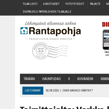
TILAA LEH­TI
ILMOI­TUK­SET
YHTEYS­TIE­DOT
PALAU­TE
NÄ
DIGI­PAL­VE­LU PAPE­RI­LEH­DEN TILAAJALLE
TÄNÄÄN
HAU­KI­PU­DAS
II
KUI­VA­NIE­MI
KII­MIN
LUETUIMMAT
06.08.2026
|
ONKS KAU­NOO NÄKYNY?
06.08.2026
|
MAKA­RO­NI­LAA­TI­KOL­LA ARKEEN
06.08.2026
|
OPIN­TOI­HIN KAN­SA­LAIS­OPIS­TOS­SA VOI SAA­DA AVUSTU