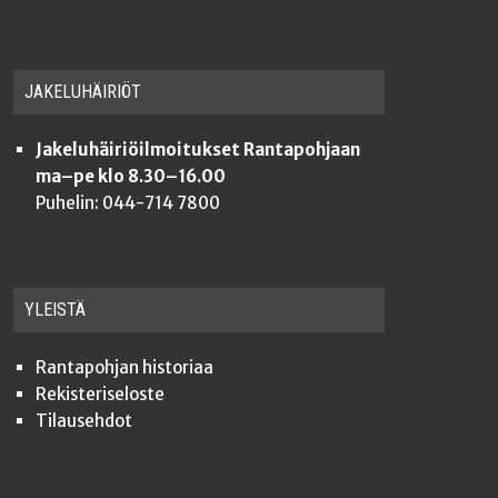
JAKE­LU­HÄI­RIÖT
Jakeluhäiriöilmoitukset Rantapohjaan
ma–pe klo 8.30–16.00
Puhelin: 044-714 7800
YLEISTÄ
Ran­ta­poh­jan historiaa
Rekis­te­ri­se­los­te
Tilauseh­dot