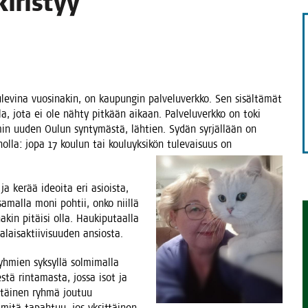
 kiristyy
TAEN
­vi­na vuo­si­na­kin, on kau­pun­gin pal­ve­lu­verk­ko. Sen sisäl­tä­mät
­la, jota ei ole näh­ty pit­kään aikaan. Pal­ve­lu­verk­ko on toki
sem­min uuden Oulun syn­ty­mäs­tä, läh­tien. Sydän syr­jäl­lään on
l­la: jopa 17 kou­lun tai kou­lu­yk­si­kön tule­vai­suus on
tä ja kerää ideoi­ta eri asiois­ta,
samal­la moni poh­tii, onko niil­lä
a­kin pitäi­si olla. Hau­ki­pu­taal­la
lai­sak­tii­vi­suu­den ansiosta.
­mien syk­syl­lä sol­mi­mal­la
s­tä rin­ta­mas­ta, jos­sa isot ja
täi­nen ryh­mä jou­tuu
mitä tapah­tuu, jos yksit­täi­nen