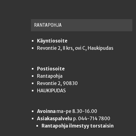
RAN­TA­POH­JA
Käyntiosoite
Revontie 2, II krs, ovi C, Haukipudas
Postiosoite
Rantapohja
Revontie 2, 90830
HAUKIPUDAS
Avoinna
ma-pe 8.30-16.00
Asiakaspalvelu
p. 044-714 7800
Rantapohja ilmestyy torstaisin