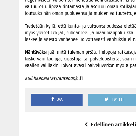
val­tuu­tet­tu lipe­ää rin­ta­mas­ta ja aset­tuu oman koti­ky­län
jou­tuu­ko hän oman puo­lu­een­sa ja mui­den val­tuu­tet­tu
Tie­de­tään kyl­lä, että kun­ta- ja val­tion­ta­lou­des­sa ele­tää
myös ylei­set teki­jät, suh­dan­teet ja maa­il­man­po­li­tiik­k
las­kee ja väes­tö van­he­nee. Toi­vot­ta­vas­ti van­huk­sia ei
Näh­tä­väk­si
jää, mitä tule­man pitää. Help­po­ja rat­kai­su­j
kos­ke vain kou­lu­ja, kir­jas­to­ja tai pal­ve­lu­pis­tei­tä, va
vaa­lien välil­lä­kin. Toi­vot­ta­vas­ti pal­ve­lu­ver­kon myö­tä
auli.haapala(at)rantapohj
a.fi
JAA
TWIITTI
Edellinen artikkel