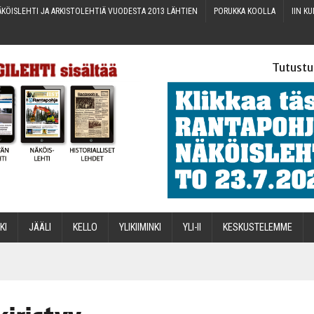
KÖIS­LEH­TI JA ARKIS­TO­LEH­TIÄ VUO­DES­TA 2013 LÄHTIEN
PORUK­KA KOOLLA
IIN KU
Tutustu
­KI
JÄÄ­LI
KEL­LO
YLI­KII­MIN­KI
YLI-II
KES­KUS­TE­LEM­ME
STA