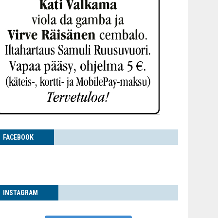
FACE­BOOK
INS­TA­GRAM