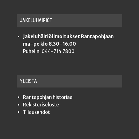
JAKE­LU­HÄI­RIÖT
Jakeluhäiriöilmoitukset Rantapohjaan
ma–pe klo 8.30–16.00
Puhelin: 044-714 7800
YLEISTÄ
Ran­ta­poh­jan historiaa
Rekis­te­ri­se­los­te
Tilauseh­dot