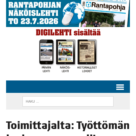
Toi­mit­ta­jal­ta: Työt­tö­män