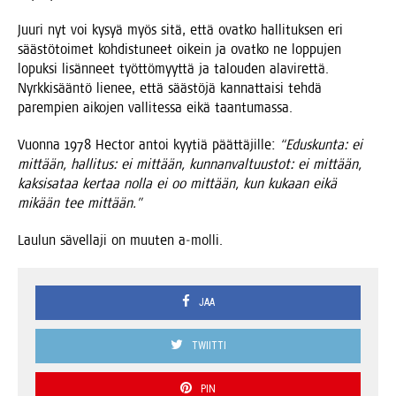
Juu­ri nyt voi kysyä myös sitä, että ovat­ko hal­li­tuk­sen eri
sääs­tö­toi­met koh­dis­tu­neet oikein ja ovat­ko ne lop­pu­jen
lopuk­si lisän­neet työt­tö­myyt­tä ja talou­den ala­vi­ret­tä.
Nyrk­ki­sään­tö lie­nee, että sääs­tö­jä kan­nat­tai­si teh­dä
parem­pien aiko­jen val­li­tes­sa eikä taantumassa.
Vuon­na 1978 Hec­tor antoi kyy­tiä päät­tä­jil­le:
“Edus­kun­ta: ei
mit­tään, hal­li­tus: ei mit­tään, kun­nan­val­tuus­tot: ei mit­tään,
kak­si­sa­taa ker­taa nol­la ei oo mit­tään, kun kukaan eikä
mikään tee mittään.”
Lau­lun sävel­la­ji on muu­ten a‑molli.
JAA
TWIITTI
PIN