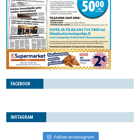
FACE­BOOK
INS­TA­GRAM
Follow on Instagram