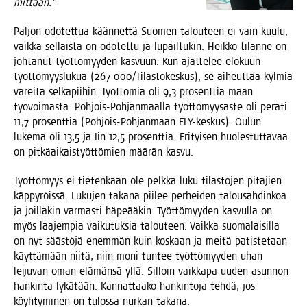
mittään.”
Pal­jon odo­tet­tua kään­net­tä Suo­men talou­teen ei vain kuu­lu,
vaik­ka sel­lais­ta on odo­tet­tu ja lupail­tu­kin. Heik­ko tilan­ne on
joh­ta­nut työt­tö­myy­den kas­vuun. Kun ajat­te­lee elo­kuun
työt­tö­myys­lu­kua (267 000/Tilastokeskus), se aiheut­taa kyl­miä
värei­tä sel­kä­pii­hin. Työt­tö­miä oli 9,3 pro­sent­tia maan
työ­voi­mas­ta. Poh­jois-Poh­jan­maal­la työt­tö­myy­sas­te oli perä­ti
11,7 pro­sent­tia (Poh­jois-Poh­jan­maan ELY-kes­kus). Oulun
luke­ma oli 13,5 ja Iin 12,5 pro­sent­tia. Eri­tyi­sen huo­les­tut­ta­vaa
on pit­kä­ai­kais­työt­tö­mien mää­rän kasvu.
Työt­tö­myys ei tie­ten­kään ole pelk­kä luku tilas­to­jen pitä­jien
käp­py­röis­sä. Luku­jen taka­na pii­lee per­hei­den talous­ah­din­koa
ja joil­la­kin var­mas­ti häpe­ää­kin. Työt­tö­myy­den kas­vul­la on
myös laa­jem­pia vai­ku­tuk­sia talou­teen. Vaik­ka suo­ma­lai­sil­la
on nyt sääs­tö­jä enem­män kuin kos­kaan ja mei­tä patis­te­taan
käyt­tä­mään nii­tä, niin moni tun­tee työt­tö­myy­den uhan
lei­ju­van oman elä­män­sä yllä. Sil­loin vaik­ka­pa uuden asun­non
han­kin­ta lykä­tään. Kan­nat­taa­ko han­kin­to­ja teh­dä, jos
köyh­ty­mi­nen on tulos­sa nur­kan takana.