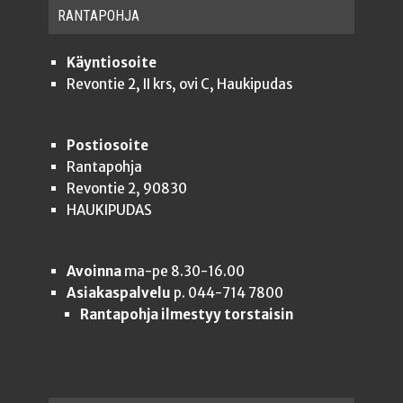
RAN­TA­POH­JA
Käyntiosoite
Revontie 2, II krs, ovi C, Haukipudas
Postiosoite
Rantapohja
Revontie 2, 90830
HAUKIPUDAS
Avoinna
ma-pe 8.30-16.00
Asiakaspalvelu
p. 044-714 7800
Rantapohja ilmestyy torstaisin