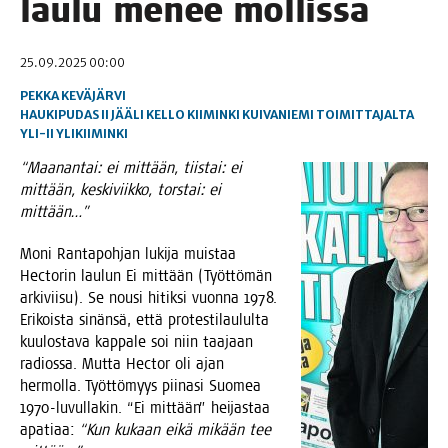
lau­lu menee mollissa
25.09.2025 00:00
PEKKA KEVÄJÄRVI
HAUKIPUDAS
II
JÄÄLI
KELLO
KIIMINKI
KUIVANIEMI
TOIMITTAJALTA
YLI-II
YLIKIIMINKI
“Maa­nan­tai: ei mit­tään, tiis­tai: ei
mit­tään, kes­ki­viik­ko, tors­tai: ei
mittään…”
Moni Ran­ta­poh­jan luki­ja muis­taa
Hec­to­rin lau­lun Ei mit­tään (Työt­tö­män
arki­vii­su). Se nousi hitik­si vuon­na 1978.
Eri­kois­ta sinän­sä, että pro­tes­ti­lau­lul­ta
kuu­los­ta­va kap­pa­le soi niin taa­jaan
radios­sa. Mut­ta Hec­tor oli ajan
her­mol­la. Työt­tö­myys pii­na­si Suo­mea
1970-luvul­la­kin. “Ei mit­tään” hei­jas­taa
apa­ti­aa:
“Kun kukaan eikä mikään tee