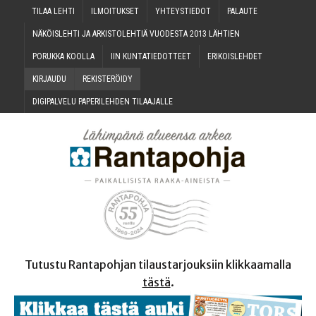
TILAA LEH­TI
ILMOI­TUK­SET
YHTEYS­TIE­DOT
PALAU­TE
NÄKÖIS­LEH­TI JA ARKIS­TO­LEH­TIÄ VUO­DES­TA 2013 LÄHTIEN
PORUK­KA KOOLLA
IIN KUN­TA­TIE­DOT­TEET
ERI­KOIS­LEH­DET
KIR­JAU­DU
REKIS­TE­RÖI­DY
DIGI­PAL­VE­LU PAPE­RI­LEH­DEN TILAAJALLE
Tutustu Rantapohjan tilaustarjouksiin klikkaamalla
tästä
.