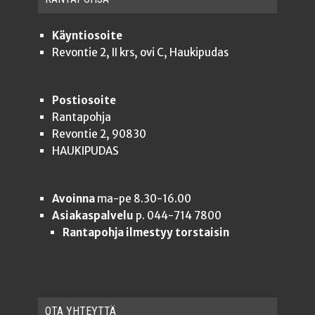
Käyntiosoite
Revontie 2, II krs, ovi C, Haukipudas
Postiosoite
Rantapohja
Revontie 2, 90830
HAUKIPUDAS
Avoinna
ma-pe 8.30-16.00
Asiakaspalvelu
p. 044-714 7800
Rantapohja ilmestyy torstaisin
OTA YHTEYT­TÄ