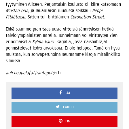
tyy­ty­mi­nen Aliceen. Per­jan­tai­sin kou­lus­ta oli kii­re kat­so­maan
Mus­taa oria
, ja lau­an­tai­sin ruu­dus­sa seik­kai­li
Pep­pi
Pit­kä­tos­su
. Sit­ten tuli brit­ti­läi­nen
Coro­na­tion Street
.
Ehkä saam­me pian taas uusia yhtei­siä jän­ni­tyk­sen het­kiä
tal­vio­lym­pia­lais­ten äärel­lä. Tun­nel­maan voi virit­täy­tyä Ylen
erin­omai­sel­la
Kyl­mä kausi
-sar­jal­la, jos­sa nais­hiih­tä­jät
pon­nis­te­le­vat koh­ti arvo­ki­so­ja. Ei ole help­poa. Tämä on hyvä
muis­taa, kun soh­va­pe­ru­noi­na seu­raam­me kiso­ja mita­lin­kiil­to
silmissä.
auli.haapala(at)rantapohj
a.fi
JAA
TWIITTI
PIN