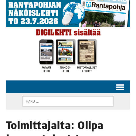
Toi­mit­ta­jal­ta: Oli­pa