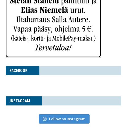
FACE­BOOK
INS­TA­GRAM
Follow on Instagram