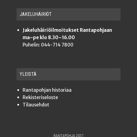
JAKE­LU­HÄI­RIÖT
Jakeluhäiriöilmoitukset Rantapohjaan
ma–pe klo 8.30–16.00
Puhelin: 044-714 7800
YLEISTÄ
Ran­ta­poh­jan historiaa
Rekis­te­ri­se­los­te
Tilauseh­dot
RANTAPOHJA 2017