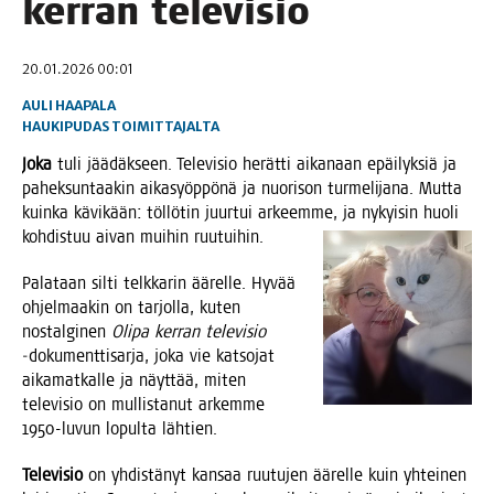
ker­ran televisio
20.01.2026 00:01
AULI HAAPALA
HAUKIPUDAS
TOIMITTAJALTA
Joka
tuli jää­däk­seen. Tele­vi­sio herät­ti aika­naan epäi­lyk­siä ja
pahek­sun­taa­kin aika­syöp­pö­nä ja nuo­ri­son tur­me­li­ja­na. Mut­ta
kuin­ka kävi­kään: töl­lö­tin juur­tui arkeem­me, ja nykyi­sin huo­li
koh­dis­tuu aivan mui­hin ruutuihin.
Pala­taan sil­ti telk­ka­rin äärel­le. Hyvää
ohjel­maa­kin on tar­jol­la, kuten
nos­tal­gi­nen
Oli­pa ker­ran tele­vi­sio
‑doku­ment­ti­sar­ja, joka vie kat­so­jat
aika­mat­kal­le ja näyt­tää, miten
tele­vi­sio on mul­lis­ta­nut arkem­me
1950-luvun lopul­ta lähtien.
Tele­vi­sio
on yhdis­tä­nyt kan­saa ruu­tu­jen äärel­le kuin yhtei­nen