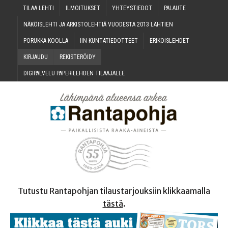
TILAA LEH­TI
ILMOI­TUK­SET
YHTEYS­TIE­DOT
PALAU­TE
NÄKÖIS­LEH­TI JA ARKIS­TO­LEH­TIÄ VUO­DES­TA 2013 LÄHTIEN
PORUK­KA KOOLLA
IIN KUN­TA­TIE­DOT­TEET
ERI­KOIS­LEH­DET
KIR­JAU­DU
REKIS­TE­RÖI­DY
DIGI­PAL­VE­LU PAPE­RI­LEH­DEN TILAAJALLE
Tutustu Rantapohjan tilaustarjouksiin klikkaamalla
tästä
.