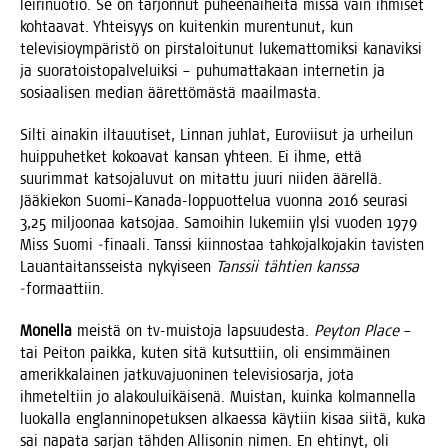
lei­ri­nuo­tio. Se on tar­jon­nut puhee­nai­hei­ta mis­sä vain ihmi­set
koh­taa­vat. Yhtei­syys on kui­ten­kin muren­tu­nut, kun
tele­vi­sio­ym­pä­ris­tö on pirs­ta­loi­tu­nut luke­mat­to­mik­si kana­vik­si
ja suo­ra­tois­to­pal­ve­luik­si – puhu­mat­ta­kaan inter­ne­tin ja
sosi­aa­li­sen median ääret­tö­mäs­tä maailmasta.
Sil­ti aina­kin ilta­uu­ti­set, Lin­nan juh­lat, Euro­vii­sut ja urhei­lun
huip­pu­het­ket kokoa­vat kan­san yhteen. Ei ihme, että
suu­rim­mat kat­so­ja­lu­vut on mitat­tu juu­ri nii­den äärel­lä.
Jää­kie­kon Suomi–Kanada-loppuottelua vuon­na 2016 seu­ra­si
3,25 mil­joo­naa kat­so­jaa. Samoi­hin luke­miin ylsi vuo­den 1979
Miss Suo­mi ‑finaa­li. Tans­si kiin­nos­taa tah­ko­jal­ko­ja­kin tavis­ten
Lau­an­tai­tans­seis­ta nykyi­seen
Tans­sii täh­tien kans­sa
‑for­maat­tiin.
Monel­la
meis­tä on tv-muis­to­ja lap­suu­des­ta.
Pey­ton Place
–
tai Pei­ton paik­ka, kuten sitä kut­sut­tiin, oli ensim­mäi­nen
ame­rik­ka­lai­nen jat­ku­va­juo­ni­nen tele­vi­sio­sar­ja, jota
ihme­tel­tiin jo ala­kou­lui­käi­se­nä. Muis­tan, kuin­ka kol­man­nel­la
luo­kal­la englan­nin­ope­tuk­sen alkaes­sa käy­tiin kisaa sii­tä, kuka
sai napa­ta sar­jan täh­den Alli­so­nin nimen. En ehti­nyt, oli