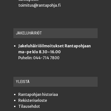
toimitus@rantapohja.fi
JAKE­LU­HÄI­RIÖT
Jakeluhäiriöilmoitukset Rantapohjaan
ma–pe klo 8.30–16.00
Puhelin: 044-714 7800
YLEISTÄ
Ran­ta­poh­jan historiaa
Rekis­te­ri­se­los­te
Tilauseh­dot