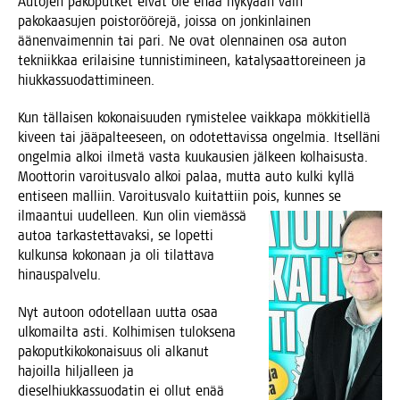
Auto­jen pako­put­ket eivät ole enää nyky­ään vain
pako­kaa­su­jen pois­to­röö­re­jä, jois­sa on jon­kin­lai­nen
äänen­vai­men­nin tai pari. Ne ovat olen­nai­nen osa auton
tek­niik­kaa eri­lai­si­ne tun­nis­ti­mi­neen, kata­ly­saat­to­rei­neen ja
hiukkassuodattimineen.
Kun täl­lai­sen koko­nai­suu­den rymis­te­lee vaik­ka­pa mök­ki­tiel­lä
kiveen tai jää­pal­tee­seen, on odo­tet­ta­vis­sa ongel­mia. Itsel­lä­ni
ongel­mia alkoi ilme­tä vas­ta kuu­kausien jäl­keen kol­hai­sus­ta.
Moot­to­rin varoi­tus­va­lo alkoi palaa, mut­ta auto kul­ki kyl­lä
enti­seen mal­liin. Varoi­tus­va­lo kui­tat­tiin pois, kun­nes se
ilmaan­tui u
udel­leen. Kun olin vie­mäs­sä
autoa tar­kas­tet­ta­vak­si, se lopet­ti
kul­kun­sa koko­naan ja oli tilat­ta­va
hinauspalvelu.
Nyt autoon odo­tel­laan uut­ta osaa
ulko­mail­ta asti. Kol­hi­mi­sen tulok­se­na
pako­put­ki­ko­ko­nai­suus oli alka­nut
hajoil­la hil­jal­leen ja
die­sel­hiuk­kas­suo­da­tin ei ollut enää