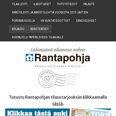
TILAA LEH­TI
ILMOI­TUK­SET
YHTEYS­TIE­DOT
PALAU­TE
NÄKÖIS­LEH­TI JA ARKIS­TO­LEH­TIÄ VUO­DES­TA 2013 LÄHTIEN
PORUK­KA KOOLLA
IIN KUN­TA­TIE­DOT­TEET
ERI­KOIS­LEH­DET
KIR­JAU­DU
REKIS­TE­RÖI­DY
DIGI­PAL­VE­LU PAPE­RI­LEH­DEN TILAAJALLE
Tutustu Rantapohjan tilaustarjouksiin klikkaamalla
tästä
.