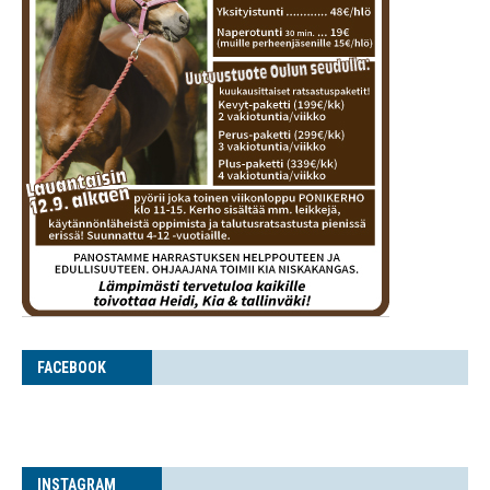
FACE­BOOK
INS­TA­GRAM