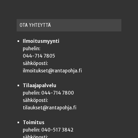
OTA YHTEYT­TÄ
Ilmoitusmyynti
puhelin:
044-714 7805
sähköposti:
ilmoitukset@rantapohja.fi
Tilaajapalvelu
puhelin: 044-714 7800
sähköposti:
tilaukset@rantapohja.fi
Toimitus
puhelin: 040-517 3842
sähköposti: