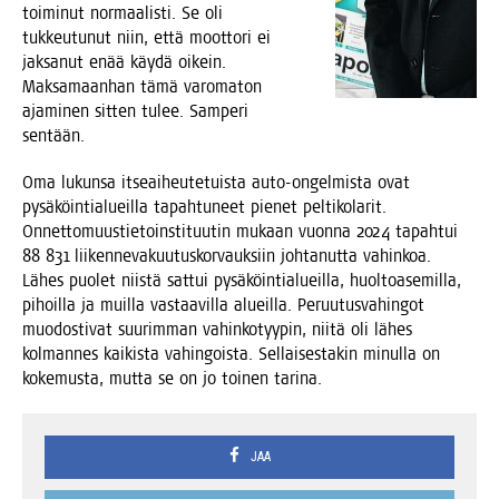
toi­mi­nut nor­maa­lis­ti. Se oli
tuk­keu­tu­nut niin, että moot­to­ri ei
jak­sa­nut enää käy­dä oikein.
Mak­sa­maan­han tämä varo­ma­ton
aja­mi­nen sit­ten tulee. Sam­pe­ri
sentään.
Oma lukun­sa itse­ai­heu­te­tuis­ta auto-ongel­mis­ta ovat
pysä­köin­tia­lueil­la tapah­tu­neet pie­net pel­ti­ko­la­rit.
Onnet­to­muus­tie­toins­ti­tuu­tin mukaan vuon­na 2024 tapah­tui
88 831 lii­ken­ne­va­kuu­tus­kor­vauk­siin joh­ta­nut­ta vahin­koa.
Lähes puo­let niis­tä sat­tui pysä­köin­tia­lueil­la, huol­toa­se­mil­la,
pihoil­la ja muil­la vas­taa­vil­la alueil­la. Peruu­tus­va­hin­got
muo­dos­ti­vat suu­rim­man vahin­ko­tyy­pin, nii­tä oli lähes
kol­man­nes kai­kis­ta vahin­gois­ta. Sel­lai­ses­ta­kin minul­la on
koke­mus­ta, mut­ta se on jo toi­nen tarina.
JAA