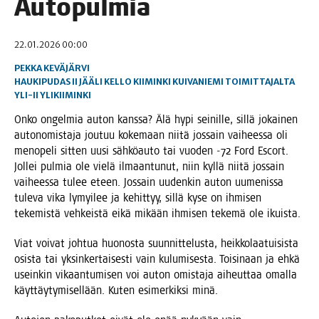
Autopulmia
22.01.2026 00:00
PEKKA KEVÄJÄRVI
HAUKIPUDAS
II
JÄÄLI
KELLO
KIIMINKI
KUIVANIEMI
TOIMITTAJALTA
YLI-II
YLIKIIMINKI
Onko ongel­mia auton kans­sa? Älä hypi sei­nil­le, sil­lä jokai­nen
auto­no­mis­ta­ja jou­tuu koke­maan nii­tä jos­sain vai­hees­sa oli
meno­pe­li sit­ten uusi säh­kö­au­to tai vuo­den ‑72 Ford Escort.
Jol­lei pul­mia ole vie­lä ilmaan­tu­nut, niin kyl­lä nii­tä jos­sain
vai­hees­sa tulee eteen. Jos­sain uuden­kin auton uume­nis­sa
tule­va vika lymyi­lee ja kehit­tyy, sil­lä kyse on ihmi­sen
teke­mis­tä veh­keis­tä eikä mikään ihmi­sen teke­mä ole ikuista.
Viat voi­vat joh­tua huo­nos­ta suun­nit­te­lus­ta, heik­ko­laa­tui­sis­ta
osis­ta tai yksin­ker­tai­ses­ti vain kulu­mi­ses­ta. Toi­si­naan ja ehkä
usein­kin vikaan­tu­mi­sen voi auton omis­ta­ja aiheut­taa omal­la
käyt­täy­ty­mi­sel­lään. Kuten esi­mer­kik­si minä.