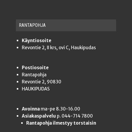
RAN­TA­POH­JA
Käyntiosoite
Revontie 2, II krs, ovi C, Haukipudas
Postiosoite
Rantapohja
Revontie 2, 90830
HAUKIPUDAS
Avoinna
ma-pe 8.30-16.00
Asiakaspalvelu
p. 044-714 7800
Rantapohja ilmestyy torstaisin