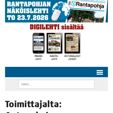
Toi­mit­ta­jal­ta: