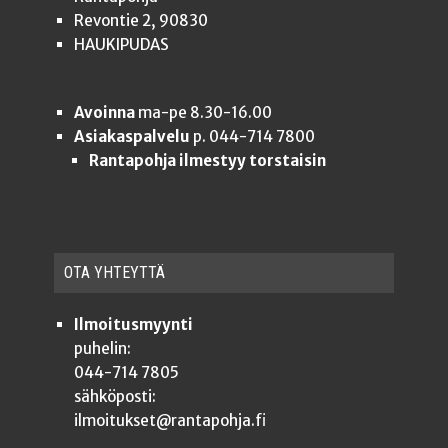
Revontie 2, 90830
HAUKIPUDAS
Avoinna
ma-pe 8.30-16.00
Asiakaspalvelu
p. 044-714 7800
Rantapohja ilmestyy torstaisin
OTA YHTEYT­TÄ
Ilmoitusmyynti
puhelin:
044-714 7805
sähköposti:
ilmoitukset@rantapohja.fi