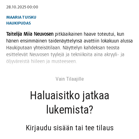
28.10.2025 00:00
MAARIA TUISKU
HAUKIPUDAS
Tai­te­li­ja Miia Neu­vo­sen
pit­kä­ai­kai­nen haa­ve toteu­tui, kun
hänen ensim­mäi­nen tai­de­näyt­te­lyn­sä avat­tiin loka­kuun alus­sa
Hau­ki­pu­taan yhtei­sö­ti­laan. Näyt­te­lyn kah­dek­san teos­ta
esit­te­le­vät Neu­vo­sen tyy­le­jä ja tek­nii­koi­ta aina akryy­li- ja
öljy­vä­reis­tä hii­leen ja musteeseen.
Vain Tilaa­jil­le
Haluai­sit­ko jat­kaa
lukemista?
Kir­jau­du sisään tai tee tilaus