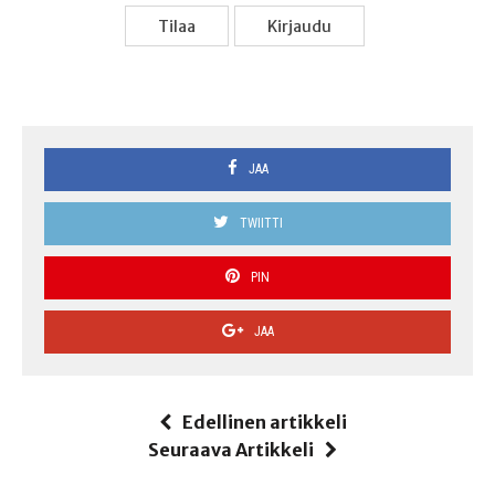
Tilaa
Kir­jau­du
JAA
TWIITTI
PIN
JAA
Edellinen artikkeli
Seuraava Artikkeli