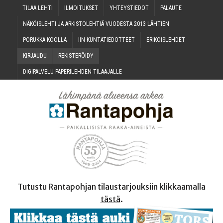
TILAA LEH­TI
ILMOI­TUK­SET
YHTEYS­TIE­DOT
PALAU­TE
NÄKÖIS­LEH­TI JA ARKIS­TO­LEH­TIÄ VUO­DES­TA 2013 LÄHTIEN
PORUK­KA KOOLLA
IIN KUN­TA­TIE­DOT­TEET
ERI­KOIS­LEH­DET
KIR­JAU­DU
REKIS­TE­RÖI­DY
DIGI­PAL­VE­LU PAPE­RI­LEH­DEN TILAAJALLE
Tutustu Rantapohjan tilaustarjouksiin klikkaamalla
tästä
.