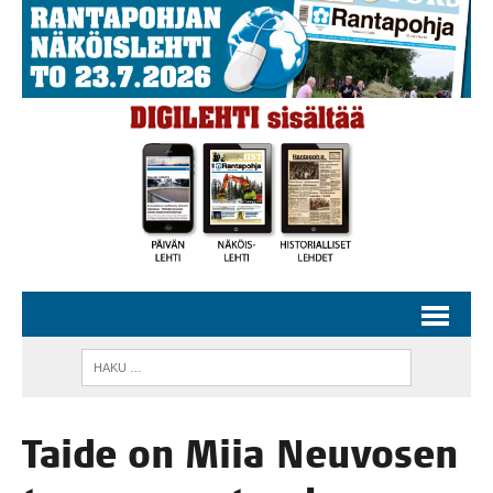
Tai­de on Miia Neu­vo­sen