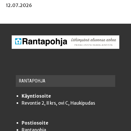
12.07.2026
RAN­TA­POH­JA
Käyntiosoite
Revontie 2, II krs, ovi C, Haukipudas
Postiosoite
Rantapohja