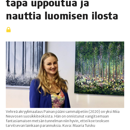
tapa uppou­tua ja
naut­tia luo­mi­sen ilosta
Vehreä akryylimaalaus Painan pääni sammalpetiin (2020) on yksi Miia
Neuvosen suosikkiteoksista. Hän on onnistunut vangitsemaan
fantasiamaisen metsän tunnelman niin hyvin, ettei koe teoksen
tarvitsevan lainkaan parannuksia. Kuva: Maaria Tuisku