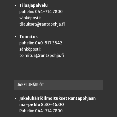
Tilaajapalvelu
puhelin: 044-714 7800
sähköposti:
tilaukset@rantapohja.fi
Toimitus
puhelin: 040-517 3842
sähköposti:
toimitus@rantapohja.fi
JAKE­LU­HÄI­RIÖT
Jakeluhäiriöilmoitukset Rantapohjaan
ma–pe klo 8.30–16.00
Puhelin: 044-714 7800