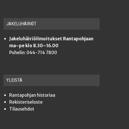
JAKE­LU­HÄI­RIÖT
Jakeluhäiriöilmoitukset Rantapohjaan
ma–pe klo 8.30–16.00
Puhelin: 044-714 7800
YLEISTÄ
Ran­ta­poh­jan historiaa
Rekis­te­ri­se­los­te
Tilauseh­dot