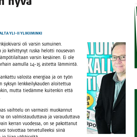
 on hyvä
TAEN
ALTA
YLI-II
YLIKIIMINKI
ki­jo­ki­var­si oli var­sin sumui­nen.
in jo kehit­ty­nyt rus­ka helot­ti nouse­van
­pö­ti­lal­taan var­sin kesäi­nen. Ei ole
var­hain aamul­la 14–15 astet­ta lämmintä.
an­kat­tu valos­ta ener­gi­aa ja on työn
syk­syn lenk­kei­ly­kau­den aloi­tet­tua
tää­kin, mut­ta tie­däm­me kui­ten­kin että
.
­kas vaih­te­lu on var­mas­ti muo­kan­nut
na on val­mis­tau­dut­ta­va ja varau­dut­ta­va
ain ker­ran vuo­des­sa, on se pakot­ta­nut
i toi­vot­taa ter­ve­tul­leek­si sii­nä
 jo lii­an vähäiseltä.