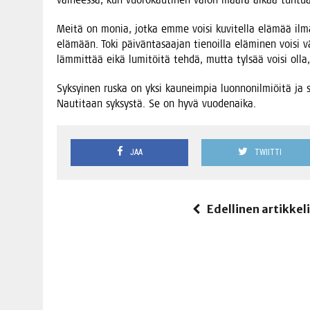
Mei­tä on monia, jot­ka emme voi­si kuvi­tel­la elä­mää ilman 
elä­mään. Toki päi­vän­ta­saa­jan tie­noil­la elä­mi­nen voi­si 
läm­mit­tää eikä lumi­töi­tä teh­dä, mut­ta tyl­sää voi­si olla
Syk­syi­nen rus­ka on yksi kau­neim­pia luon­no­nil­miöi­tä ja
Nau­ti­taan syk­sys­tä. Se on hyvä vuodenaika.
JAA
TWIITTI
Edellinen artikkel