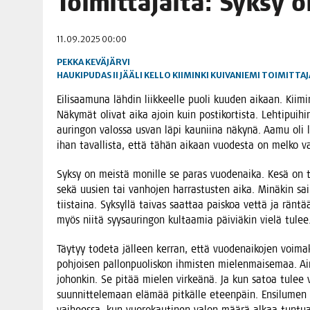
Toi­mit­ta­jal­ta: Syk­sy
06.08.2026
|
TOI­VEI­DEN KOTI IISTÄ!
11.09.2025 00:00
06.08.2026
|
KII­MIN­KI­PÄI­VÄT JÄR­JES­TE­TÄÄN PERIN­TEI­TÄ KUNNIOIT
PEKKA KEVÄJÄRVI
HAUKIPUDAS
II
JÄÄLI
KELLO
KIIMINKI
KUIVANIEMI
TOIMITTAJ
Eili­saa­mu­na läh­din liik­keel­le puo­li kuu­den aikaan. Kii­min­
Näky­mät oli­vat aika ajoin kuin pos­ti­kor­tis­ta. Leh­ti­pui­h
aurin­gon valos­sa usvan läpi kau­nii­na näky­nä. Aamu oli läm
ihan taval­lis­ta, että tähän aikaan vuo­des­ta on mel­ko 
Syk­sy on meis­tä monil­le se paras vuo­den­ai­ka. Kesä on t
sekä uusien tai van­ho­jen har­ras­tus­ten aika. Minä­kin sain 
tiis­tai­na. Syk­syl­lä tai­vas saat­taa pais­koa vet­tä ja rän­
myös nii­tä syy­sau­rin­gon kul­taa­mia päi­viä­kin vie­lä tulee
Täy­tyy tode­ta jäl­leen ker­ran, että vuo­de­nai­ko­jen voi­ma
poh­joi­sen pal­lon­puo­lis­kon ihmis­ten mie­len­mai­se­maa. Ai
johon­kin. Se pitää mie­len vir­keä­nä. Ja kun satoa tulee v
suun­nit­te­le­maan elä­mää pit­käl­le eteen­päin. Ensi­lu­men vo
vai­hees­sa, kun vuo­ro­kau­ti­nen valon mää­rä alkaa tun­tua