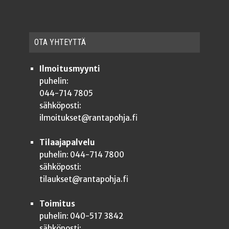
OTA YHTEYT­TÄ
Ilmoitusmyynti
puhelin:
044-714 7805
sähköposti:
ilmoitukset@rantapohja.fi
Tilaajapalvelu
puhelin: 044-714 7800
sähköposti:
tilaukset@rantapohja.fi
Toimitus
puhelin: 040-517 3842
sähköposti: