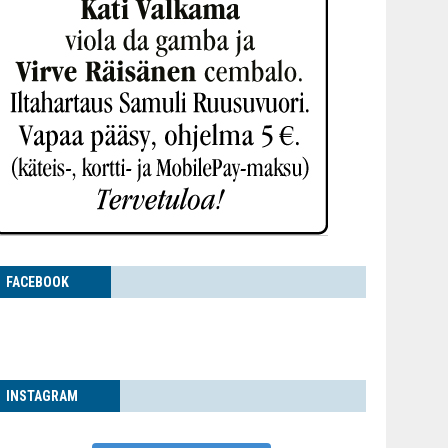
FACE­BOOK
INS­TA­GRAM