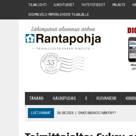
TILAA LEH­TI
ILMOI­TUK­SET
YHTEYS­TIE­DOT
PALAU­TE
NÄ
DIGI­PAL­VE­LU PAPE­RI­LEH­DEN TILAAJALLE
TÄNÄÄN
HAU­KI­PU­DAS
II
KUI­VA­NIE­MI
KII­MIN
LUETUIMMAT
06.08.2026
|
ONKS KAU­NOO NÄKYNY?
06.08.2026
|
MAKA­RO­NI­LAA­TI­KOL­LA ARKEEN
06.08.2026
|
OPIN­TOI­HIN KAN­SA­LAIS­OPIS­TOS­SA VOI SAA­DA AVUSTU