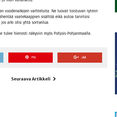
vuo­de­nai­ko­jen vaih­te­lui­ta. Ne luo­vat tois­tu­van ryt­min
vähen­tää vaa­te­kaap­pien sisäl­töä eikä autoa tar­vit­si­si
, jos arki oli­si yhtä sortseilua.
 se tulee hie­nos­ti näky­viin myös Poh­jois-Poh­jan­maal­la.
PIN
JAA
i
Seuraava Artikkeli