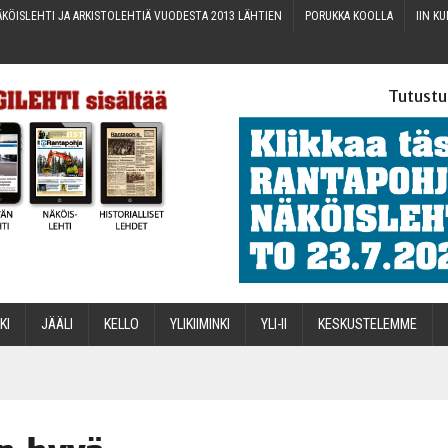
KÖIS­LEH­TI JA ARKIS­TO­LEH­TIÄ VUO­DES­TA 2013 LÄHTIEN
PORUK­KA KOOLLA
IIN KU
Tutustu
­KI
JÄÄ­LI
KEL­LO
YLI­KII­MIN­KI
YLI-II
KES­KUS­TE­LEM­ME
STA