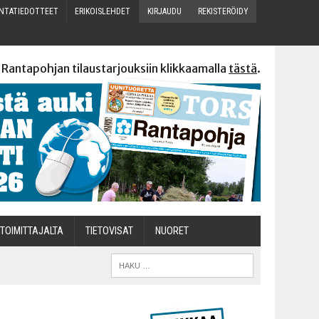
N­TA­TIE­DOT­TEET
ERI­KOIS­LEH­DET
KIR­JAU­DU
REKIS­TE­RÖI­DY
 Rantapohjan tilaustarjouksiin klikkaamalla
tästä
.
TOI­MIT­TA­JAL­TA
TIETOVISAT
NUO­RET