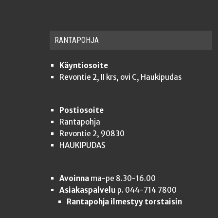
RAN­TA­POH­JA
Käyntiosoite
Revontie 2, II krs, ovi C, Haukipudas
Postiosoite
Rantapohja
Revontie 2, 90830
HAUKIPUDAS
Avoinna
ma-pe 8.30-16.00
Asiakaspalvelu
p. 044-714 7800
Rantapohja ilmestyy torstaisin