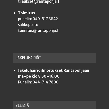
tilaukset@rantapohja.fi
Toimitus
puhelin: 040-517 3842
sähköposti:
toimitus@rantapohja.fi
JAKE­LU­HÄI­RIÖT
Jakeluhäiriöilmoitukset Rantapohjaan
ma–pe klo 8.30–16.00
Puhelin: 044-714 7800
YLEISTÄ