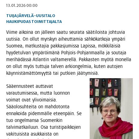
13.01.2026 00:00
TUIJA JÄRVELÄ-UUSITALO
HAUKIPUDAS
TOIMITTAJALTA
Vii­me aikoi­na on jäl­leen saa­tu seu­ra­ta sää­ti­lois­ta joh­tu­via
uuti­sia. On ollut myrs­kyn aiheut­ta­mia säh­kö­kat­ko­ja ympä­ri
Suo­mea, mat­kus­ta­jia pak­kas­ju­mis­sa Lapis­sa, mök­ki­läi­siä
hyy­de­tul­van ympä­röi­mä­nä Poh­jois-Poh­jan­maal­la ja sou­ta­ja
meri­hä­däs­sä Atlan­tin val­ta­me­rel­lä. Pak­kas­ten myö­tä monel­la
on ollut myös tut­tu­ja tal­ven arkion­gel­mia, kuten auto­jen
käyn­nis­tä­mät­tö­myyt­tä tai put­kien jäätymisiä.
Sää­en­nus­teet aut­ta­vat
varau­tu­mi­ses­sa, mut­ta luon­non
voi­mat ovat yli­voi­mai­sia.
Sää­olo­suh­tei­ta on mah­do­ton­ta
enna­koi­da pidem­mäl­le eteen­päin. Se
tuo ongel­man­sa Suo­men­kin
tal­vi­mat­kai­luun. Osa turis­ti­paik­ko­jen
vaki­tui­sis­ta asuk­kais­ta on