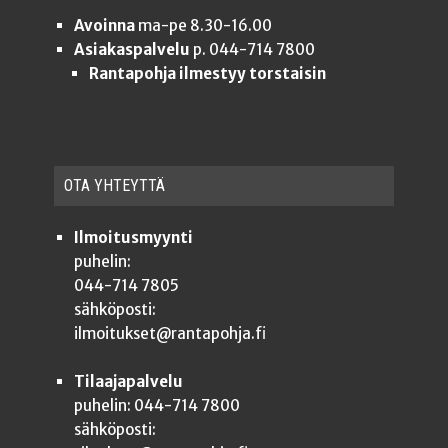
Avoinna
ma-pe 8.30-16.00
Asiakaspalvelu
p. 044-714 7800
Rantapohja ilmestyy torstaisin
OTA YHTEYT­TÄ
Ilmoitusmyynti
puhelin:
044-714 7805
sähköposti:
ilmoitukset@rantapohja.fi
Tilaajapalvelu
puhelin: 044-714 7800
sähköposti: