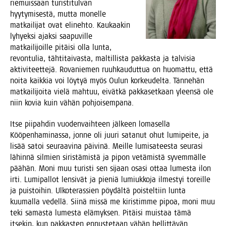
rie­muis­saan turis­ti­tul­van
hyy­ty­mi­ses­tä, mut­ta monel­le
mat­kai­li­jat ovat eli­neh­to. Kau­kaa­kin
lyhyek­si ajak­si saa­pu­vil­le
mat­kai­li­joil­le pitäi­si olla lun­ta,
revon­tu­lia, täh­ti­tai­vas­ta, mal­til­lis­ta pak­kas­ta ja tal­vi­sia
akti­vi­teet­te­jä. Rova­nie­men ruuh­kau­dut­tua on huo­mat­tu, että
noi­ta kaik­kia voi löy­tyä myös Oulun kor­keu­del­ta. Tän­ne­hän
mat­kai­li­joi­ta vie­lä mah­tuu, eivät­kä pak­ka­set­kaan yleen­sä ole
niin kovia kuin vähän pohjoisempana.
Itse pii­pah­din vuo­den­vaih­teen jäl­keen loma­sel­la
Köö­pen­ha­mi­nas­sa, jon­ne oli juu­ri sata­nut ohut lumi­pei­te, ja
lisää satoi seu­raa­vi­na päi­vi­nä. Meil­le lumi­sa­tees­ta seu­ra­si
lähin­nä sil­mien siris­tä­mis­tä ja pipon vetä­mis­tä syvem­mäl­le
pää­hän. Moni muu turis­ti sen sijaan osa­si ottaa lumes­ta ilon
irti. Lumi­pal­lot len­si­vät ja pie­niä lumiuk­ko­ja ilmes­tyi toreil­le
ja puis­toi­hin. Ulko­te­ras­sien pöy­däl­tä pois­tel­tiin lun­ta
kuu­mal­la vedel­lä. Sii­nä mis­sä me kiris­tim­me pipoa, moni muu
teki samas­ta lumes­ta elä­myk­sen. Pitäi­si muis­taa tämä
itse­kin, kun pak­kas­ten ennus­te­taan vähän hellittävän.