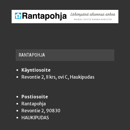
RAN­TA­POH­JA
Käyntiosoite
Revontie 2, II krs, ovi C, Haukipudas
Postiosoite
Rantapohja
Revontie 2, 90830
HAUKIPUDAS