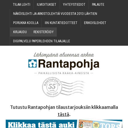
TILAA LEH­TI
ILMOI­TUK­SET
YHTEYS­TIE­DOT
PALAU­TE
NÄKÖIS­LEH­TI JA ARKIS­TO­LEH­TIÄ VUO­DES­TA 2013 LÄHTIEN
PORUK­KA KOOLLA
IIN KUN­TA­TIE­DOT­TEET
ERI­KOIS­LEH­DET
KIR­JAU­DU
REKIS­TE­RÖI­DY
DIGI­PAL­VE­LU PAPE­RI­LEH­DEN TILAAJALLE
Tutustu Rantapohjan tilaustarjouksiin klikkaamalla
tästä
.