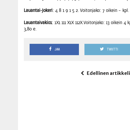
Lau­an­tai-Joke­ri
: 4 8 1 9 1 5 2. Voi­ton­ja­ko: 7 oikein – kpl.
Lauantaivakio1
: 1X1 111 X1X 112X.Voitonjako: 13 oikein 4 
3,80 e.
JAA
TWIITTI
Edellinen artikkel