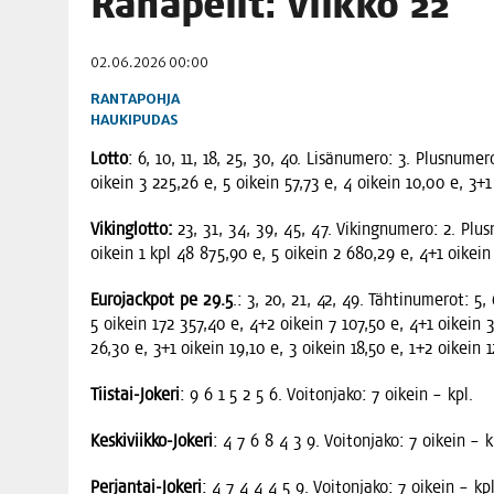
Raha­pe­lit: viik­ko 22
06.08.2026
|
TOI­VEI­DEN KOTI IISTÄ!
02.06.2026 00:00
06.08.2026
|
KII­MIN­KI­PÄI­VÄT JÄR­JES­TE­TÄÄN PERIN­TEI­TÄ KUNNIOIT
RANTAPOHJA
HAUKIPUDAS
Lot­to
: 6, 10, 11, 18, 25, 30, 40. Lisä­nu­me­ro: 3. Plus­nu­me
oikein 3 225,26 e, 5 oikein 57,73 e, 4 oikein 10,00 e, 3+1
Vikin­glot­to:
23, 31, 34, 39, 45, 47. Viking­nu­me­ro: 2. Plus­
oikein 1 kpl 48 875,90 e, 5 oikein 2 680,29 e, 4+1 oikein
Euro­jack­pot pe 29.5
.: 3, 20, 21, 42, 49. Täh­ti­nu­me­rot: 5
5 oikein 172 357,40 e, 4+2 oikein 7 107,50 e, 4+1 oikein 3
26,30 e, 3+1 oikein 19,10 e, 3 oikein 18,50 e, 1+2 oikein 
Tiis­tai-Joke­ri
: 9 6 1 5 2 5 6. Voi­ton­ja­ko: 7 oikein – kpl.
Kes­ki­viik­ko-Joke­ri
: 4 7 6 8 4 3 9. Voi­ton­ja­ko: 7 oikein – k
Per­jan­tai-Joke­ri
: 4 7 4 4 4 5 9. Voi­ton­ja­ko: 7 oikein – kpl