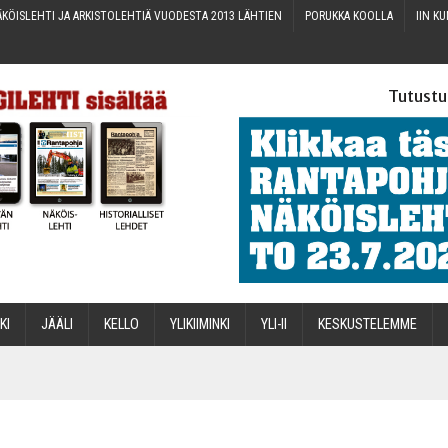
KÖIS­LEH­TI JA ARKIS­TO­LEH­TIÄ VUO­DES­TA 2013 LÄHTIEN
PORUK­KA KOOLLA
IIN KU
Tutustu
­KI
JÄÄ­LI
KEL­LO
YLI­KII­MIN­KI
YLI-II
KES­KUS­TE­LEM­ME
STA