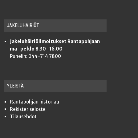
JAKE­LU­HÄI­RIÖT
Jakeluhäiriöilmoitukset Rantapohjaan
ma–pe klo 8.30–16.00
Puhelin: 044-714 7800
YLEISTÄ
Ran­ta­poh­jan historiaa
Rekis­te­ri­se­los­te
Tilauseh­dot