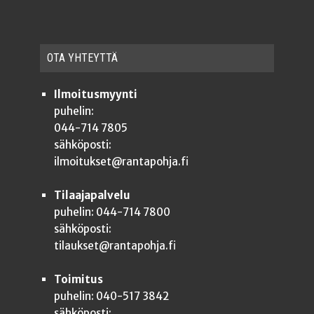
OTA YHTEYT­TÄ
Ilmoitusmyynti
puhelin:
044-714 7805
sähköposti:
ilmoitukset@rantapohja.fi
Tilaajapalvelu
puhelin: 044-714 7800
sähköposti:
tilaukset@rantapohja.fi
Toimitus
puhelin: 040-517 3842
sähköposti: