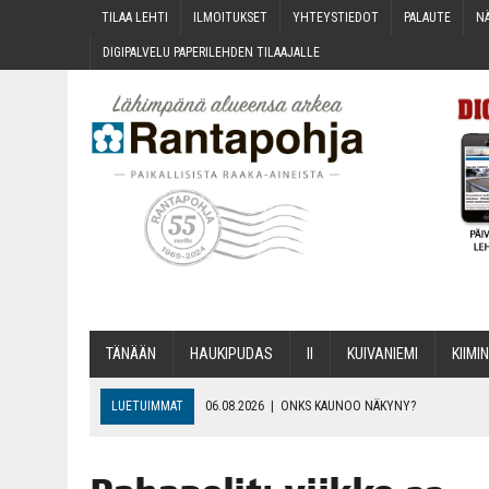
TILAA LEH­TI
ILMOI­TUK­SET
YHTEYS­TIE­DOT
PALAU­TE
NÄ
DIGI­PAL­VE­LU PAPE­RI­LEH­DEN TILAAJALLE
TÄNÄÄN
HAU­KI­PU­DAS
II
KUI­VA­NIE­MI
KII­MIN
LUETUIMMAT
06.08.2026
|
ONKS KAU­NOO NÄKYNY?
06.08.2026
|
MAKA­RO­NI­LAA­TI­KOL­LA ARKEEN
06.08.2026
|
OPIN­TOI­HIN KAN­SA­LAIS­OPIS­TOS­SA VOI SAA­DA AVUSTU