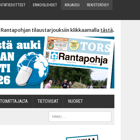
N­TA­TIE­DOT­TEET
ERI­KOIS­LEH­DET
KIR­JAU­DU
REKIS­TE­RÖI­DY
 Rantapohjan tilaustarjouksiin klikkaamalla
tästä
.
TOI­MIT­TA­JAL­TA
TIETOVISAT
NUO­RET