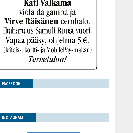
FACE­BOOK
INS­TA­GRAM