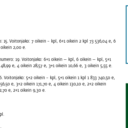
TAEN
­ro: 15. Voi­ton­ja­ko: 7 oikein – kpl, 6+1 oikein 2 kpl 73 536,04 e, 6
 oikein 2,00 e.
nu­me­ro: 19. Voi­ton­ja­ko: 6+1 oikein — kpl, 6 oikein — kpl, 5+1
 48,99 e, 4 oikein 28,57 e, 3+1 oikein 10,66 e, 3 oikein 5,55 e.
, 6. Voi­ton­ja­ko: 5+2 oikein – kpl, 5+1 oikein 1 kpl 1 833 740,50 e,
56,50 e, 3+2 oikein 171,70 e, 4 oikein 130,10 e, 2+2 oikein
12,70 e, 2+1 oikein 9,30 e.
pl.
.