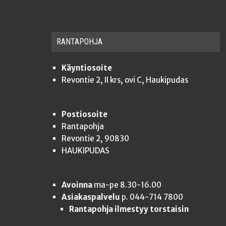
RAN­TA­POH­JA
Käyntiosoite
Revontie 2, II krs, ovi C, Haukipudas
Postiosoite
Rantapohja
Revontie 2, 90830
HAUKIPUDAS
Avoinna
ma-pe 8.30-16.00
Asiakaspalvelu
p. 044-714 7800
Rantapohja ilmestyy torstaisin