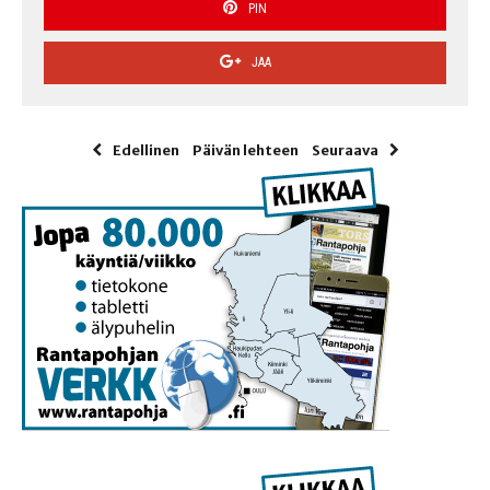
PIN
JAA
Edellinen
Päivän lehteen
Seuraava