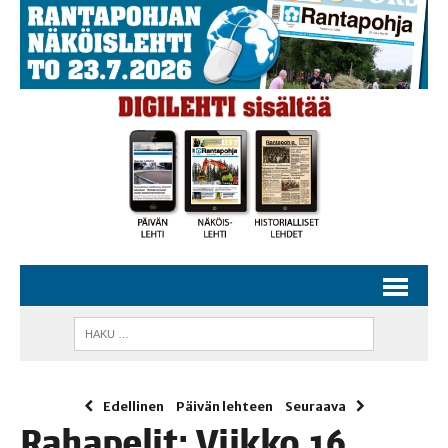
Edellinen
Päivän lehteen
Seuraava
Raha­pe­lit: Viik­ko 16