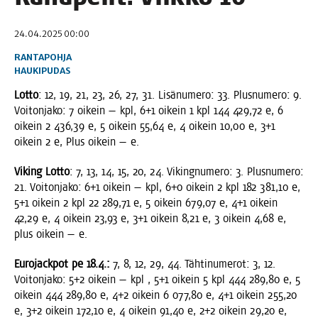
24.04.2025 00:00
RANTAPOHJA
HAUKIPUDAS
Lot­to
: 12, 19, 21, 23, 26, 27, 31. Lisä­nu­me­ro: 33. Plus­nu­me­ro: 9.
Voi­ton­ja­ko: 7 oikein — kpl, 6+1 oikein 1 kpl 144 429,72 e, 6
oikein 2 436,39 e, 5 oikein 55,64 e, 4 oikein 10,00 e, 3+1
oikein 2 e, Plus oikein — e.
Viking Lot­to
: 7, 13, 14, 15, 20, 24. Viking­nu­me­ro: 3. Plus­nu­me­ro:
21. Voi­ton­ja­ko: 6+1 oikein — kpl, 6+0 oikein 2 kpl 182 381,10 e,
5+1 oikein 2 kpl 22 289,71 e, 5 oikein 679,07 e, 4+1 oikein
42,29 e, 4 oikein 23,93 e, 3+1 oikein 8,21 e, 3 oikein 4,68 e,
plus oikein — e.
Euro­jack­pot pe 18.4.:
7, 8, 12, 29, 44. Täh­ti­nu­me­rot: 3, 12.
Voi­ton­ja­ko: 5+2 oikein — kpl , 5+1 oikein 5 kpl 444 289,80 e, 5
oikein 444 289,80 e, 4+2 oikein 6 077,80 e, 4+1 oikein 255,20
e, 3+2 oikein 172,10 e, 4 oikein 91,40 e, 2+2 oikein 29,20 e,