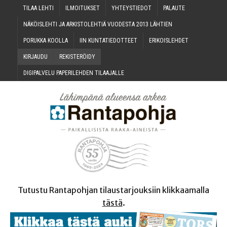
TILAA LEH­TI
ILMOI­TUK­SET
YHTEYS­TIE­DOT
PALAU­TE
NÄKÖIS­LEH­TI JA ARKIS­TO­LEH­TIÄ VUO­DES­TA 2013 LÄHTIEN
PORUK­KA KOOLLA
IIN KUN­TA­TIE­DOT­TEET
ERI­KOIS­LEH­DET
KIR­JAU­DU
REKIS­TE­RÖI­DY
DIGI­PAL­VE­LU PAPE­RI­LEH­DEN TILAAJALLE
Tutustu Rantapohjan tilaustarjouksiin klikkaamalla
tästä
.