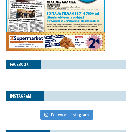
FACE­BOOK
INS­TA­GRAM
Follow on Instagram