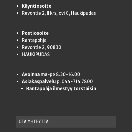
Käyntiosoite
Revontie 2, II krs, ovi C, Haukipudas
Postiosoite
Rantapohja
Revontie 2, 90830
HAUKIPUDAS
Avoinna
ma-pe 8.30-16.00
Asiakaspalvelu
p. 044-714 7800
Rantapohja ilmestyy torstaisin
OTA YHTEYT­TÄ